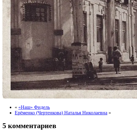
«
«Наш» Фидель
Ерёменко (Чертенкова) Наталья Николаевна
»
5 комментариев