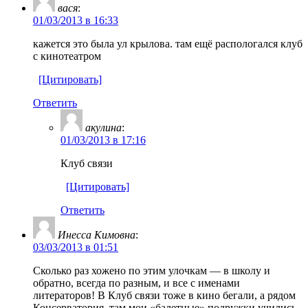
вася
:
01/03/2013 в 16:33
кажется это была ул крылова. там ещё распологался клуб
с кинотеатром
[Цитировать]
Ответить
акулина
:
01/03/2013 в 17:16
Клуб связи
[Цитировать]
Ответить
Инесса Кимовна
:
03/03/2013 в 01:51
Сколько раз хожено по этим улочкам — в школу и
обратно, всегда по разным, и все с именами
литераторов! В Клуб связи тоже в кино бегали, а рядом
Консерватория, там мои «балетные» подружки учились