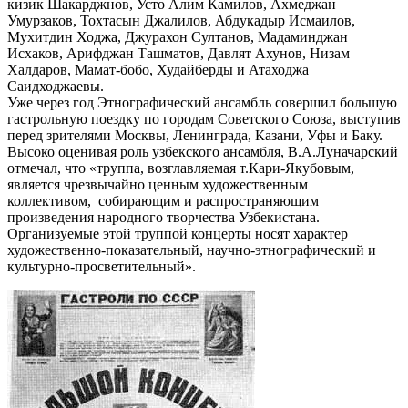
кизик Шакарджнов, Усто Алим Камилов, Ахмеджан
Умурзаков, Тохтасын Джалилов, Абдукадыр Исмаилов,
Мухитдин Ходжа, Джурахон Султанов, Мадаминджан
Исхаков, Арифджан Ташматов, Давлят Ахунов, Низам
Халдаров, Мамат-бобо, Худайберды и Атаходжа
Саидходжаевы.
Уже через год Этнографический ансамбль совершил большую
гастрольную поездку по городам Советского Союза, выступив
перед зрителями Москвы, Ленинграда, Казани, Уфы и Баку.
Высоко оценивая роль узбекского ансамбля, В.А.Луначарский
отмечал, что «труппа, возглавляемая т.Кари-Якубовым,
является чрезвычайно ценным художественным
коллективом, соби­рающим и распространяющим
произведения народного творчества Узбекистана.
Организуемые этой труппой кон­церты носят характер
художественно-показательный, научно-этнографический и
культурно-просветительный».