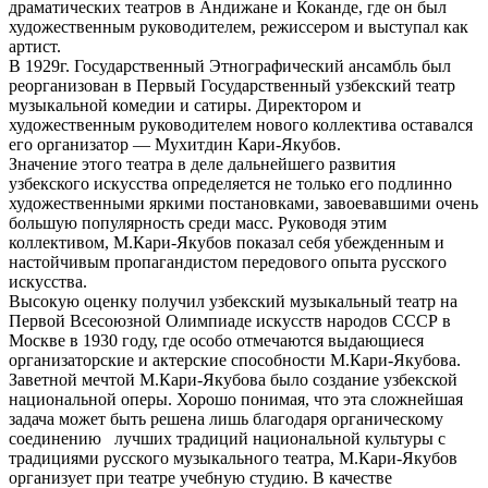
драматических театров в Андижане и Коканде, где он был
художественным руководителем, режиссером и выступал как
артист.
В 1929г. Государственный Этнографический ансамбль был
реорганизован в Первый Государственный узбекский театр
музыкальной комедии и сатиры. Директором и
художественным руководителем нового коллектива оставался
его организатор — Мухитдин Кари-Якубов.
Значение этого театра в деле дальнейшего развития
узбекского искусства определяется не только его под­линно
художественными яркими постановками, завоевавшими очень
большую популярность среди масс. Ру­ководя этим
коллективом, М.Кари-Якубов показал себя убежденным и
настойчивым пропагандистом передового опыта русского
искусства.
Высокую оценку получил узбекский музыкальный театр на
Первой Всесоюзной Олимпиаде искусств наро­дов СССР в
Москве в 1930 году, где особо отмечаются выдающиеся
организаторские и актерские способности М.Кари-Якубова.
Заветной мечтой М.Кари-Якубова было создание узбекской
национальной оперы. Хорошо понимая, что эта сложнейшая
задача может быть решена лишь бла­годаря органическому
соединению лучших традиций национальной культуры с
традициями русского музыкального театра, М.Кари-Якубов
организует при театре учебную студию. В качестве