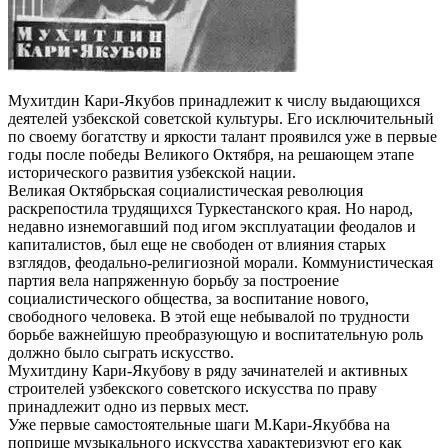
Мухитдин Кари-Якубов принадлежит к числу выдаю­щихся
деятелей узбекской советской культуры. Его исключительный
по своему богатству и яркости талант проявился уже в первые
годы после победы Великого Октября, на решающем этапе
исторического развития узбекской нации.
Великая Октябрьская социалистическая революция
раскрепостила трудящихся Туркестанского края. Но на­род,
недавно изнемогавший под игом эксплуатации фео­далов и
капиталистов, был еще не свободен от влияния старых
взглядов, феодально-религиозной морали. Ком­мунистическая
партия вела напряженную борьбу за пост­роение
социалистического общества, за воспитание нового,
свободного человека. В этой еще небывалой по трудности
борьбе важнейшую преобразующую и воспи­тательную роль
должно было сыграть искусство.
Мухитдину Кари-Якубову в ряду зачинателей и актив­ных
строителей узбекского советского искусства по пра­ву
принадлежит одно из первых мест.
Уже первые самостоятельные шаги М.Кари-Якуббва на
поприще музыкального искусства характеризуют его как