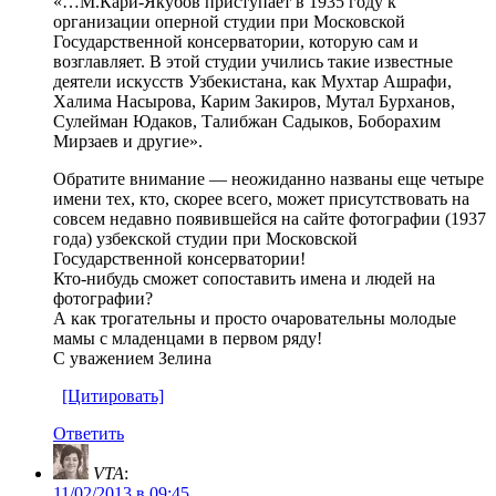
«…М.Кари-Яку­бов приступает в 1935 году к
организации оперной студии при Московской
Государственной консерватории, кото­рую сам и
возглавляет. В этой студии учились такие из­вестные
деятели искусств Узбекистана, как Мухтар Ашрафи,
Халима Насырова, Карим Закиров, Мутал Бурханов,
Сулейман Юдаков, Талибжан Садыков, Боборахим
Мирзаев и другие».
Обратите внимание — неожиданно названы еще четыре
имени тех, кто, скорее всего, может присутствовать на
совсем недавно появившейся на сайте фотографии (1937
года) узбекской студии при Московской
Государственной консерватории!
Кто-нибудь сможет сопоставить имена и людей на
фотографии?
А как трогательны и просто очаровательны молодые
мамы с младенцами в первом ряду!
С уважением Зелина
[Цитировать]
Ответить
VTA
:
11/02/2013 в 09:45