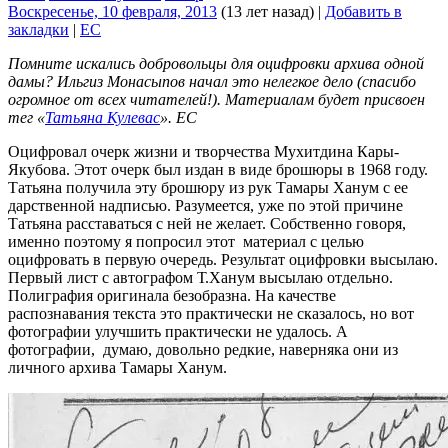
Воскресенье, 10 февраля, 2013
(13 лет назад)
|
Добавить в
закладки
|
EC
Помните искались добровольцы для оцифровки архива одной
дамы? Ильгиз Монасыпов начал это нелегкое дело (спасибо
огромное от всех читателей!). Материалам будет присвоен
тег «
Татьяна Кулевас
». ЕС
Оцифровал очерк жизни и творчества Мухитдина Кары-
Якубова. Этот очерк был издан в виде брошюры в 1968 году.
Татьяна получила эту брошюру из рук Тамары Ханум с ее
дарственной надписью. Разумеется, уже по этой причине
Татьяна расставаться с ней не желает. Собственно говоря,
именно поэтому я попросил этот материал с целью
оцифровать в первую очередь. Результат оцифровки высылаю.
Первый лист с автографом Т.Ханум высылаю отдельно.
Полиграфия оригинала безобразна. На качестве
распознавания текста это практически не сказалось, но вот
фотографии улучшить практически не удалось. А
фотографии, думаю, довольно редкие, наверняка они из
личного архива Тамары Ханум.