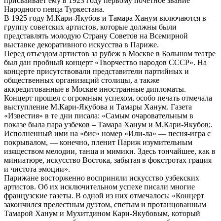
присваивает ему в 1923 году первому почётное звание
Народного певца Туркестана.
В 1925 году М.Кари-Якубов и Тамара Ханум вклю­чаются в
группу советских артистов, которые должны были
представлять молодую Страну Советов на Всемир­ной
выставке декоративного искусства в Париже.
Перед отъездом артистов за рубеж в Москве в Боль­шом театре
был дан пробный концерт «Творчество наро­дов СССР». На
концерте присутствовали представители партийных и
общественных организаций столицы, а так­же
аккредитованные в Москве иностранные дипломаты.
Концерт прошел с огромным успехом, особо печать отмечала
выступление М.Кари-Якубова и Тамары Ханум. Газета
«Известия» в те дни писала: «Самым очарователь­ным в
показе была пара узбеков – Тамара Ханум и М.Кари-Якубов;.
Исполненный ими на «бис» номер «Или-ла» — песня-игра с
покрывалом, — конечно, пленит Па­риж изумительным
изяществом мелодии, танца и мими­ки. Здесь тончайшее, как в
миниатюре, искусство Вос­тока, забытая в фокстротах грация
и чистота эмоции».
Парижане восторженно восприняли искусство узбек­ских
артистов. Об их исключительном успехе писали многие
французские газеты. В одной из них отмечалось: «Концерт
закончился прелестным дуэтом, спетым и протанцованным
Тамарой Ханум и Мухитдином Кари-Якубовым, который