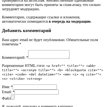
проверяются на антиспам. Множественные одинаковые
комментарии могут быть приняты за спам-атаку, что сильно
затрудняет модерацию.
Комментарии, содержащие ссылки и вложения,
автоматически помещаются
в очередь на модерацию
.
Добавить комментарий
Ваш адрес email не будет опубликован.
Обязательные поля
помечены
*
Комментарий:
*
Разрешенные HTML-тэги:
<a href="" title=""> <abbr
title=""> <acronym title=""> <b> <blockquote cite="">
<cite> <code> <del datetime=""> <em> <i> <q cite="">
<s> <strike> <strong>
Имя:
*
Email:
*
Файл
Я, пожалуй, приложу к комменту картинку.