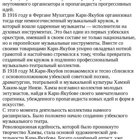
неутомимого организатора и пропагандиста прогрес­сивных
идей.
В 1916 году в Фергане Мухитдин Кари-Якубов организовал
тогда еще немногочисленный музыкальный кружок, в
который вошли одаренные музыканты — исполнители на
духовых инструментах. Это был один из первых узбекских
оркестров, имевший в своем составе не только национальные,
но и европейские музыкальные инструменты. Вместе со
своими товарищами Кари-Якубов упорно овладевал нотной
грамотой и настойчиво стремился к тому, чтобы превратить
созданный им кружок в подлинно профессиональный
музыкально-театральный коллектив.
В 1918 году М.Кари-Якубов познакомился и тесно сблизился
с основоположником узбекской советской поэзии,
драматургии, театральной и музыкальной культуры Хамзой
Хаким-заде Ниязи. Хамза возглавил коллектив молодых
энтузиастов, найдя в Кари-Якубове своего замечательного
соратника, убежденного пропагандиста новых идей и форм в
искусстве.
С этого момента деятельность коллектива намного
расширилась. Было положено начало созданию узбекского
музыкального театра.
Революционная идейность, которой было проникнуто
творчество Хамзы, стала основой художнической дея­
тельности Кари-Якубова. Богато одарённый артист, уже