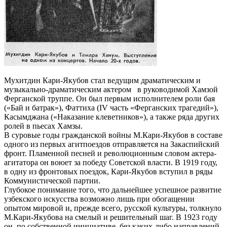
Мухитдин Кари-Якубов стал ведущим драматическим и
музыкально-драматическим актером в руководимой Хамзой
Ферганской труппе. Он был первым исполнителем роли бая
(«Бай и батрак»), Фаттиха (IV часть «Фер­ганских трагедий»),
Касымджана («Наказание клеветни­ков»), а также ряда других
ролей в пьесах Хамзы.
В суровые годы гражданской войны М.Кари-Якубов в составе
одного из первых агитпоездов отправляется на Закаспийский
фронт. Пламенной песней и ре­волюционным словом актера-
агитатора он воюет за по­беду Советской власти. В 1919 году,
в одну из фронто­вых поездок, Кари-Якубов вступил в ряды
Коммунисти­ческой партии.
Глубокое понимание того, что дальнейшее успешное развитие
узбекского искусства возможно лишь при обо­гащении
опытом мировой и, прежде всего, русской культуры, толкнуло
М.Кари-Якубова на смелый и ре­шительный шаг. В 1923 году
он, по собственной инициати­ве, без каких-либо направлений