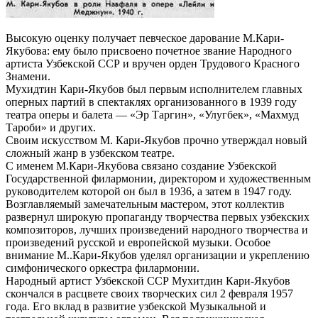
Высокую оценку получает певческое дарование М.Кари-
Якубова: ему было присвоено почетное звание Народного
артиста Узбекской ССР и вручен орден Трудового Красного
Знамени.
Мухидтин Кари-Якубов был первым исполнителем главных
оперных партий в спектаклях организованного в 1939 году
театра оперы и балета — «Эр Таргин», «Улугбек», «Махмуд
Тароби» и других.
Своим искусством М. Кари-Якубов прочно утверждал новый
сложный жанр в узбекском театре.
С именем М.Кари-Якубова связано создание Узбек­ской
Государственной филармонии, директором и худо­жественным
руководителем которой он был в 1936, а за­тем в 1947 году.
Возглавляемый замечательным масте­ром, этот коллектив
развернул широкую пропаганду творчества первых узбекских
композиторов, лучших произведений народного творчества и
произведений рус­ской и европейской музыки. Особое
внимание М..Кари-Якубов уделял организации и укреплению
симфониче­ского оркестра филармонии.
Народный артист Узбекской ССР Мухитдин Кари-Якубов
скончался в расцвете своих творческих сил 2 февраля 1957
года. Его вклад в развитие узбекской Музыкальной и