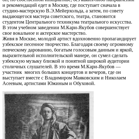
и рекомендаций едет в Москву, где поступает сначала в
студию-мастерскую В.Э.Мейерхольда, а затем, по совету
выдающегося мас­тера советского, театра, становится
студентом Цент­рального техникума театрального искусства.
В этом учеб­ном заведении М.Кари-Якубов совершенствует
свое во­кальное и актерское мастерство.
Живя в Москве, молодой артист вдохновенно пропа­гандирует
узбекское песенное творчество. Благодаря своему огромному
певческому дарованию, богатым го­лосовым данным и яркой,
выразительной исполнительской манере, он сумел сделать
узбекскую музыку близкой и понятной широкой аудитории
столичных слу­шателей. В это время М.Кари-Якубов —
участник многих больших концертов и вечеров, где он
выступает вместе с Владимиром Маяковским и Николаем
Асеевым, артис­тами Южиным и Обуховой.