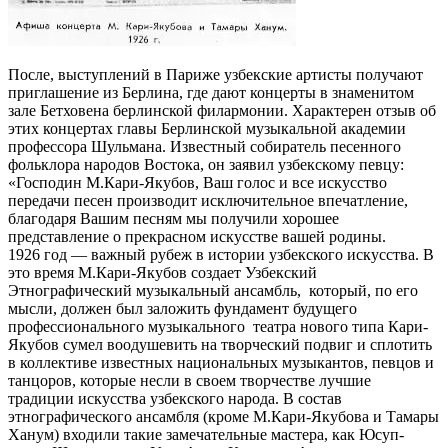
После, выступлений в Париже узбекские артисты по­лучают
приглашение из Берлина, где дают концерты в знаменитом
зале Бетховена берлинской филармонии. Характерен отзыв об
этих концертах главы Берлинской музыкальной академии
профессора Шульмана. Известный собиратель песенного
фольклора народов Востока, он заявил узбекскому певцу:
«Господин М.Кари-Якубов, Ваш голос и все искусство
передачи песен производит исключительное впечатление,
благодаря Вашим песням мы получили хорошее
представление о прекрасном искусстве вашей родины.
1926 год — важный рубеж в истории узбекского искусства. В
это время М.Кари-Якубов создает Узбекский
Этнографический музыкальный ансамбль, который, по его
мысли, должен был заложить фундамент будущего
профессионального музыкального театра нового типа Кари-
Якубов сумел воодушевить на творческий подвиг и сплотить
в коллективе известных национальных музыкантов, певцов и
танцоров, которые несли в своем творчестве лучшие
традиции искусства узбекского народа. В состав
этнографического ансамбля (кроме М.Кари-Якубова и Тамары
Ханум) входили такие замечательные мастера, как Юсуп-