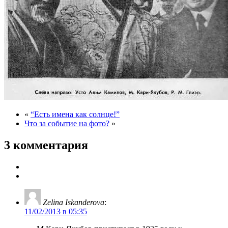
«
“Есть имена как солнце!”
Что за событие на фото?
»
3 комментария
Zelina Iskanderova
:
11/02/2013 в 05:35