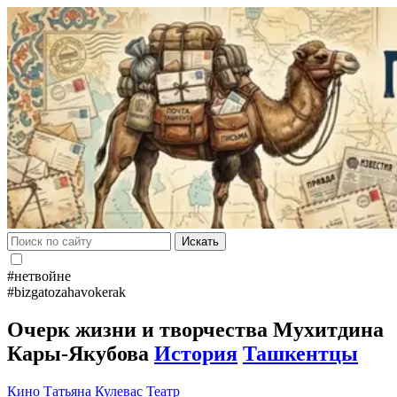
Искать
#нетвойне
#bizgatozahavokerak
Очерк жизни и творчества Мухитдина
Кары-Якубова
История
Ташкентцы
Кино
Татьяна Кулевас
Театр