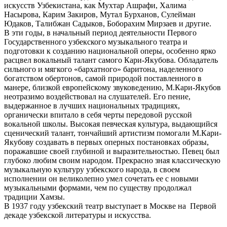
искусств Узбекистана, как Мухтар Ашрафи, Халима
Насырова, Карим Закиров, Мутал Бурханов, Сулейман
Юдаков, Талибжан Садыков, Боборахим Мирзаев и другие.
В эти годы, в начальный период деятельности Первого
Государственного узбекского музыкального театра и
подготовки к созданию национальной оперы, особенно ярко
расцвел вокальный талант самого Кари-Якубова. Обладатель
сильного и мягкого «бархатного» баритона, наделенного
богатством обертонов, самой природой поставленного в
манере, близкой европейскому звуковедению, М.Кари-Якубов
неотразимо воздействовал на слушателей. Его пение,
выдержанное в лучших национальных традициях,
органически впитало в себя черты передовой русской
вокальной школы. Высокая певческая культура, выдающийся
сценический талант, тончайший артистизм помогали М.Кари-
Якубову создавать в первых оперных постановках образы,
поражавшие своей глубиной и выразительностью. Певец был
глубоко любим своим народом. Прекрасно зная классическую
музыкальную культуру узбекского народа, в своем
исполнении он великолепно умел сочетать ее с новыми
музыкальными формами, чем по существу продолжал
традиции Хамзы.
В 1937 году узбекский театр выступает в Москве на Первой
декаде узбекской литературы и искусства.