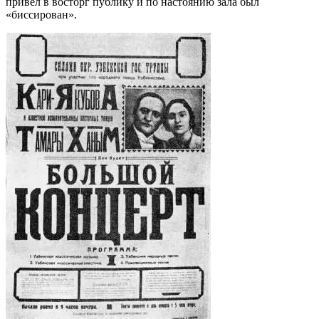
привел в восторг публику и по настоя­нию зала был
«биссирован».