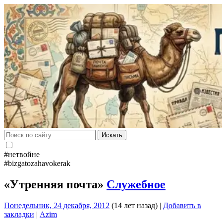
Искать
#нетвойне
#bizgatozahavokerak
«Утренняя почта»
Служебное
Понедельник, 24 декабря, 2012
(14 лет назад)
|
Добавить в
закладки
|
Azim