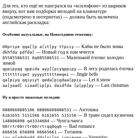
Для тех, кто ещё не наигрался на «ксилофоне» из шариков
вверху, вот вам подборки мелодий на клавиатуре
(подсмотрено в интернетах) — должна быть включена
английская раскладка:
Особенно актуальные, на Новогоднюю тематику:
— Кабы не было зимы
00priye qqa[[p a[it[py ttpiiy
— Новый год к нам мчится
dkhfda pdfda[
— Маленькой ёлочке холодно
85585586531 0q085586531
зимой
— В лесу родилась ёлочка
qppipyqq qppida ayy[[piyqppipy
— Jingle bells
tttttttiqet yyyyyttttteeqei
— Let it snow
qa[piyq qqiyiyt qeda[pigdaa[ppiy
— Last christmas
aa[yaad[ iiaad[ip[pi daidfda [p[pp[py
Ну и просто знакомые мелодии:
— Антошка
0880660885106 08806608086531
— В траве сидел кузнечик
6161655 5151566 6161655 515156
— Чунга-чанга
148886898 q43334684
— Bad romance
00rrtr00rrtr00rrtrqq0qq0
— Титаник
666656 656808 66665661
— Yesterday
iyy o[adghgdd dda[pi[pp iypieypp