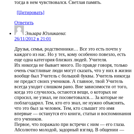
тогда в нем чувствовался. Светлая память.
[Цитировать]
Ответить
Эльзара Юзликаева
:
26/11/2012 в 21:01
Друзья, семья, родственники… Все это есть почти у
каждого из нас. Но у тех, кому особенно повезло, есть
еще одна категория близких людей. Учителя.
Их никогда не бывает много. По правде говоря, только
очень счастливые люди могут сказать, что у них в жизни
вообще был Учитель с большой буквы. Учитель никогда
не предаст своих учеников. А главное, твой Учитель
всегда уходит слишком рано. Вне зависимости от того,
когда это случилось, остаются вещи, о которых не
спросил, не узнал, не посоветовался… За которые не
поблагодарил. Тем, кто его знал, не нужно объяснять,
что это был за человек. Тем, кто слышит это имя
впервые — останутся его книги, статьи и воспоминания
его учеников.
Первое, что поражало при встречи с ним — его глаза.
Абсолютно молодой, задорный взгляд. В общении —