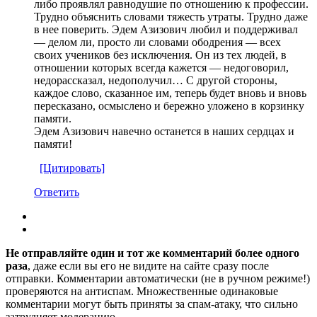
либо проявлял равнодушие по отношению к профессии.
Трудно объяснить словами тяжесть утраты. Трудно даже
в нее поверить. Эдем Азизович любил и поддерживал
— делом ли, просто ли словами ободрения — всех
своих учеников без исключения. Он из тех людей, в
отношении которых всегда кажется — недоговорил,
недорассказал, недополучил… С другой стороны,
каждое слово, сказанное им, теперь будет вновь и вновь
пересказано, осмыслено и бережно уложено в корзинку
памяти.
Эдем Азизович навечно останется в наших сердцах и
памяти!
[Цитировать]
Ответить
Не отправляйте один и тот же комментарий более одного
раза
, даже если вы его не видите на сайте сразу после
отправки. Комментарии автоматически (не в ручном режиме!)
проверяются на антиспам. Множественные одинаковые
комментарии могут быть приняты за спам-атаку, что сильно
затрудняет модерацию.