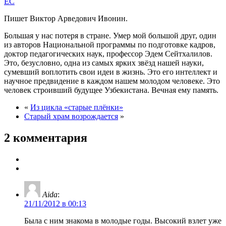
EC
Пишет Виктор Арведович Ивонин.
Большая у нас потеря в стране. Умер мой большой друг, один
из авторов Национальной программы по подготовке кадров,
доктор педагогических наук, профессор Эдем Сейтхалилов.
Это, безусловно, одна из самых ярких звёзд нашей науки,
сумевший воплотить свои идеи в жизнь. Это его интеллект и
научное предвидение в каждом нашем молодом человеке. Это
человек строивший будущее Узбекистана. Вечная ему память.
«
Из цикла «старые плёнки»
Старый храм возрождается
»
2 комментария
Aida
:
21/11/2012 в 00:13
Была с ним знакома в молодые годы. Высокий взлет уже