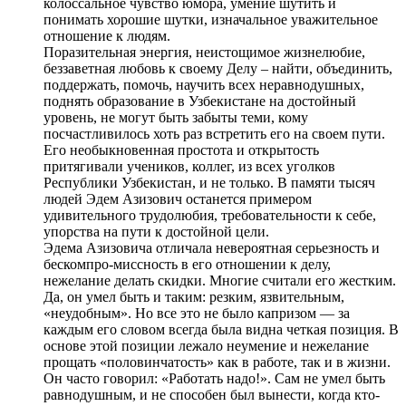
колоссальное чувство юмора, умение шутить и
понимать хорошие шутки, изначальное уважительное
отношение к людям.
Поразительная энергия, неистощимое жизнелюбие,
беззаветная любовь к своему Делу – найти, объединить,
поддержать, помочь, научить всех неравнодушных,
поднять образование в Узбекистане на достойный
уровень, не могут быть забыты теми, кому
посчастливилось хоть раз встретить его на своем пути.
Его необыкновенная простота и открытость
притягивали учеников, коллег, из всех уголков
Республики Узбекистан, и не только. В памяти тысяч
людей Эдем Азизович останется примером
удивительного трудолюбия, требовательности к себе,
упорства на пути к достойной цели.
Эдема Азизовича отличала невероятная серьезность и
бескомпро-миссность в его отношении к делу,
нежелание делать скидки. Многие считали его жестким.
Да, он умел быть и таким: резким, язвительным,
«неудобным». Но все это не было капризом — за
каждым его словом всегда была видна четкая позиция. В
основе этой позиции лежало неумение и нежелание
прощать «половинчатость» как в работе, так и в жизни.
Он часто говорил: «Работать надо!». Сам не умел быть
равнодушным, и не способен был вынести, когда кто-