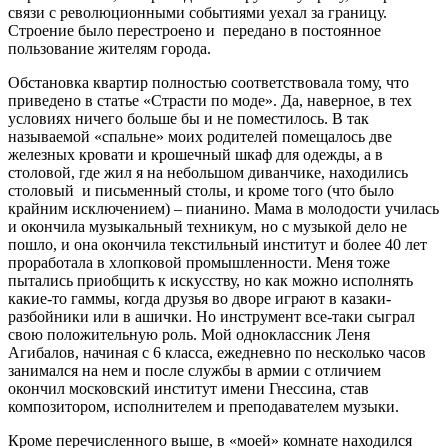
связи с революционными событиями уехал за границу.
Строение было перестроено и передано в постоянное
пользование жителям города.
Обстановка квартир полностью соответствовала тому, что
приведено в статье «Страсти по моде». Да, наверное, в тех
условиях ничего больше бы и не поместилось. В так
называемой «спальне» моих родителей помещалось две
железных кровати и крошечный шкаф для одежды, а в
столовой, где жил я на небольшом диванчике, находились
столовый и письменный столы, и кроме того (что было
крайним исключением) – пианино. Мама в молодости училась
и окончила музыкальный техникум, но с музыкой дело не
пошло, и она окончила текстильный институт и более 40 лет
проработала в хлопковой промышленности. Меня тоже
пытались приобщить к искусству, но как можно исполнять
какие-то гаммы, когда друзья во дворе играют в казаки-
разбойники или в ашички. Но инструмент все-таки сыграл
свою положительную роль. Мой одноклассник Леня
Агибалов, начиная с 6 класса, ежедневно по несколько часов
занимался на нем и после службы в армии с отличием
окончил московский институт имени Гнессина, став
композитором, исполнителем и преподавателем музыки.
Кроме перечисленного выше, в «моей» комнате находился