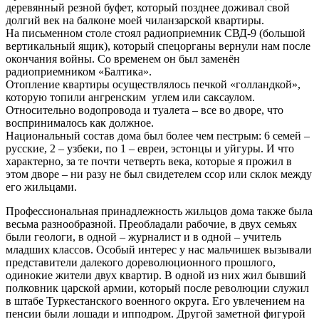
деревянный резной буфет, который позднее доживал свой
долгий век на балконе моей чиланзарской квартиры.
На письменном столе стоял радиоприемник СВД-9 (большой
вертикальный ящик), который спецорганы вернули нам после
окончания войны. Со временем он был заменён
радиоприемником «Балтика».
Отопление квартиры осуществлялось печкой «голландкой»,
которую топили ангренским углем или саксаулом.
Относительно водопровода и туалета – все во дворе, что
воспринималось как должное.
Национальный состав дома был более чем пестрым: 6 семей –
русские, 2 – узбеки, по 1 – евреи, эстонцы и уйгуры. И что
характерно, за те почти четверть века, которые я прожил в
этом дворе – ни разу не был свидетелем ссор или склок между
его жильцами.
Профессиональная принадлежность жильцов дома также была
весьма разнообразной. Преобладали рабочие, в двух семьях
были геологи, в одной – журналист и в одной – учитель
младших классов. Особый интерес у нас мальчишек вызывали
представители далекого дореволюционного прошлого,
одинокие жители двух квартир. В одной из них жил бывший
полковник царской армии, который после революции служил
в штабе Туркестанского военного округа. Его увлечением на
пенсии были лошади и ипподром. Другой заметной фигурой