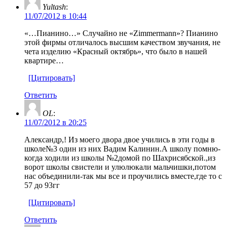
Yultash
:
11/07/2012 в 10:44
«…Пианино…» Случайно не «Zimmermann»? Пианино
этой фирмы отличалось высшим качеством звучания, не
чета изделию «Красный октябрь», что было в нашей
квартире…
[Цитировать]
Ответить
OL
:
11/07/2012 в 20:25
Александр,! Из моего двора двое учились в эти годы в
школе№3 один из них Вадим Калинин.А школу помню-
когда ходили из школы №2домой по Шахрисябской.,из
ворот школы свистели и улюлюкали мальчишки,потом
нас объединили-так мы все и проучились вместе,где то с
57 до 93гг
[Цитировать]
Ответить