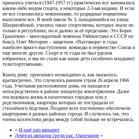
пришлось учиться (1947-1957 гг) практически все занимались
каким-либо видом спорта, а некоторые 2-3-мя видами. И если
не все становились чемпионами, то разрядные нормативы
выполняли все. В моей школе № 3, находившейся на улице
Шахрисябской, учились такие спортсмены, которых знали не
только в республике, но и далеко за её пределами. Это Борис
Гранаткин – многократный чемпион Узбекистана и СССР по
боксу, Олег Моторин – защитник «Пахтакора» в годы
наиболее яркого выступления команды в первенстве Союза и
еще многие другие. Спорт в те годы не был уделом
избранных, и мы не стали как наши дети (особенно младшие)
телеспортсменами.
Конец дому произошел неожиданно и, как оказалось,
краткосрочно. Это случилось ранним утром 26 апреля 1966
года. Учитывая расположение дома, он находился
непосредственно в районе эпицентра землетрясения. Далее
последовала жизнь в палаточных городках или у
родственников, квартиры которых не пострадали от
стихийного бедствия. Позднее всех постепенно обеспечили
квартирами в разных районах города. И случилось так, что
члены коллектива двора между собой больше не встречались.
«
И ещё про минарет
Деятели авиации среди нас. Окончание
»