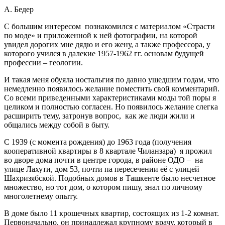
А. Бедер
С большим интересом познакомился с материалом «Страсти
по моде» и приложенной к ней фотографии, на которой
увидел дорогих мне дядю и его жену, а также профессора, у
которого учился в далекие 1957-1962 гг. основам будущей
профессии – геологии.
И такая меня обуяла ностальгия по давно ушедшим годам, что
немедленно появилось желание поместить свой комментарий.
Со всеми приведенными характеристиками моды той поры я
целиком и полностью согласен. Но появилось желание слегка
расширить тему, затронув вопрос, как же люди жили и
общались между собой в быту.
С 1939 (с момента рождения) до 1963 года (получения
кооперативной квартиры в 8 квартале Чиланзара) я прожил
во дворе дома почти в центре города, в районе ОДО – на
улице Лахути, дом 53, почти па пересечении её с улицей
Шахризябской. Подобных домов в Ташкенте было несчетное
множество, но тот дом, о котором пишу, знал по личному
многолетнему опыту.
В доме было 11 крошечных квартир, состоящих из 1-2 комнат.
Первоначально, он принадлежал крупному врачу, который в