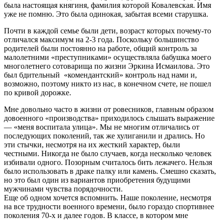
была настоящая княгиня, фамилия которой Ковалевская. Имя
уже не помню. Это была одинокая, забытая всеми старушка.
Почти в каждой семье были дети, возраст которых почему-то
отличался максимум на 2-3 года. Поскольку большинство
родителей были постоянно на работе, общий контроль за
малолетними «преступниками» осуществляла бабушка моего
многолетнего сотоварища по жизни Эркина Исмаилова. Это
был бдительный «комендантский» контроль над нами и,
возможно, поэтому никто из нас, в конечном счете, не пошел
по кривой дорожке.
Мне довольно часто в жизни от ровесников, главным образом
довоенного «производства» приходилось слышать выражение
— «меня воспитала улица». Мы не многим отличались от
последующих поколений, так же хулиганили и дрались. Но
эти стычки, несмотря на их жесткий характер, были
честными. Никогда не было случаев, когда несколько человек
избивали одного. Позорным считалось бить лежачего. Нельзя
было использовать в драке палку или камень. Смешно сказать,
но это был один из вариантов приобретения будущими
мужчинами чувства порядочности.
Еще об одном хочется вспомнить. Наше поколение, несмотря
на все трудности военного времени, было гораздо спортивнее
поколения 70-х и далее годов. В классе, в котором мне