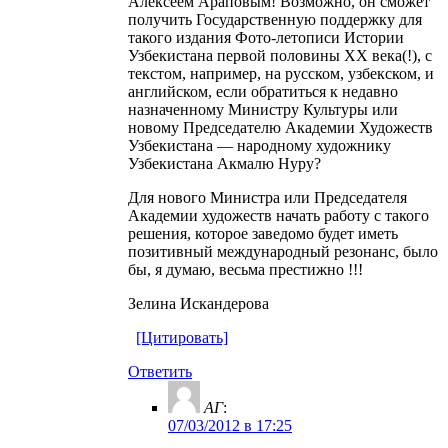
Алексеем Араповым! Возможно, он сможет
получить Государственную поддержку для
такого издания Фото-летописи Истории
Узбекистана первой половины ХХ века(!), с
текстом, например, на русском, узбекском, и
английском, если обратиться к недавно
назначенному Министру Культуры или
новому Председателю Академии Художеств
Узбекистана — народному художнику
Узбекистана Акмалю Нуру?
Для нового Министра или Председателя
Академии художеств начать работу с такого
решения, которое заведомо будет иметь
позитивный международный резонанс, было
бы, я думаю, весьма престижно !!!
Зелина Искандерова
[Цитировать]
Ответить
АГ
:
07/03/2012 в 17:25