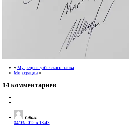
«
Музрецепт узбекского плова
Мир грации
»
14 комментариев
Yultash
:
04/03/2012 в 13:43