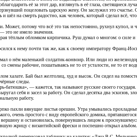
лагодарить её за этот дар, взглянуть в её глаза, светящиеся лу
ерзнувший поцеловать царскую жену. Он заслужил это счастье. О
и шёл на смерть радостно, как человек, который сделал всё, чт
. Может, потому что всё это так непостоянно, рухнул купол, и
 — это не имело значения.
грая тёплым обломком кирпичика. Руш думал о многом: о силе и 
сился к нему почти так же, как к своему императору Франц-Ио
думал о нём маленький солдатик-конвоир. Или люди из железнодо
со смены рабочие, пошатываясь не то от усталости, не то от во
лом халате. Бай был желтолиц, худ и высок. Он сидел на помост
 чёрные следы.
рь-батюшка», — кажется, так называют русские своего государя.
выругал себя и засел за работу. Он сделал десятка два эскизов, 
анальную работу.
ерпко пахли вянущие листья орешин. Утра умывались прохладны
кого, очень простого с виду европейского домика, прятавшегося
а вершину и остановилась, повернувшись лицом к проснувшемуся 
ившую жрицу с византийской фрески и поспешно открыл альбом. 
украдкой перерисовал табличку на калитке: «Дача В.С. Мельников