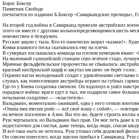
Борис Боксер
Памятник Свободе
(печатается по изданию Б.Боксер «Самаркандские прелюды», Го
На второй год войны в Самарканд привезли австрийских военн
этого он вместе с другими вольноопределяющимися шесть месяц
невежествен и безоружен.
Русские зашли с тыла. Кто-то панически заорал «казаки!». Ху
Комья влажного песка скатывались ему на плечи.
В сумерках послышалась команда на плохом немецком языке: 
На маленькой галицийской станции серо-зелёное стадо, лучшу
Мрачные фельдфебельские пророчества не сбывались: австрийце
красный инсбрукский шарф и закутал им шею: он берёг голос.
Охранял вагон молоденький солдат с удивлёнными светлыми гла
слушал, как повеселевшие австрийцы играют на губных гармо
Где-то у Киева солдатика сменили. Он вздохнул и ушёл навст
парадоксе войны: враги едут в тыл, им подарили самое большое
печальном солдатике — «властитель».
Вальдманн, моментально оживший, едва у него отняли винтовк
«Omnia mea mecum porto — всё своё ношу с собой», — повторял 
на вечное поселение в Азии. Вы что же, будете строить виллы из
Руш чертыхался, но Вальдманн был прав. Он мог петь даже в э
недостаточно для счастья, даже теперь, когда люди, спасая шкур
И всё-таки ныть не хотелось. Руш утешал себя дедовской филос
Он совсем повеселел, когда эшелон прибыл в Самарканд. Руш с