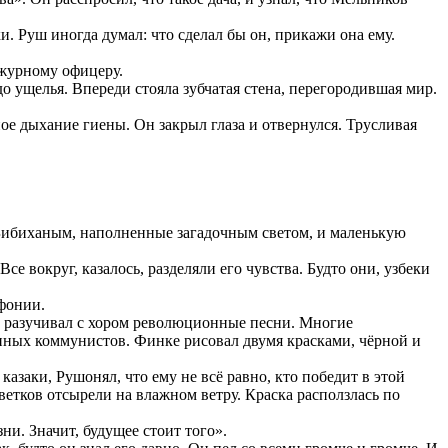
и. Руш иногда думал: что сделал бы он, прикажи она ему.
ежурному офицеру.
о ущелья. Впереди стояла зубчатая стена, перегородившая мир.
ое дыхание гиены. Он закрыл глаза и отвернулся. Трусливая
 Бибиханым, наполненные загадочным светом, и маленькую
е вокруг, казалось, разделяли его чувства. Будто они, узбеки
фонии.
н разучивал с хором революционные песни. Многие
нных коммунистов. Финке рисовал двумя красками, чёрной и
азаки, Рушонял, что ему не всё равно, кто победит в этой
етков отсырели на влажном ветру. Краска расползлась по
и. Значит, будущее стоит того».