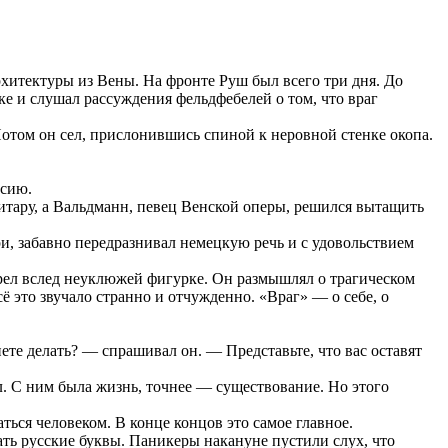
хитектуры из Вены. На фронте Руш был всего три дня. До
е и слушал рассуждения фельдфебелей о том, что враг
Потом он сел, прислонившись спиной к неровной стенке окопа.
ссию.
итару, а Вальдманн, певец Венской оперы, решился вытащить
и, забавно передразнивал немецкую речь и с удовольствием
трел вслед неуклюжей фигурке. Он размышлял о трагическом
ё это звучало странно и отчужденно. «Враг» — о себе, о
ете делать? — спрашивал он. — Представьте, что вас оставят
л. С ним была жизнь, точнее — существование. Но этого
ться человеком. В конце концов это самое главное.
ать русские буквы. Паникеры накануне пустили слух, что