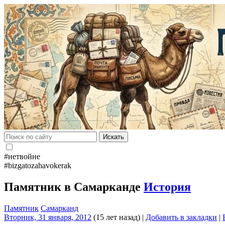
Искать
#нетвойне
#bizgatozahavokerak
Памятник в Самарканде
История
Памятник
Самарканд
Вторник, 31 января, 2012
(15 лет назад)
|
Добавить в закладки
|