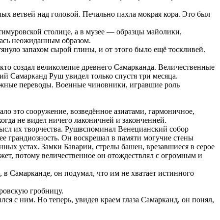
ных ветвей над головой. Печально пахла мокрая кора. Это был
тимуровской столице, а в музее — образцы майолики,
лась неожиданным образом.
януло запахом сырой глины, и от этого было ещё тоскливей.
, кто создал великолепие древнего Самарканда. Величественные
й Самарканд Руш увидел только спустя три месяца.
ежные переводы. Военные чиновники, игравшие роль
вало это сооружение, возведённое азиатами, гармоничное,
огда не видел ничего лаконичней и законченней.
мысл их творчества. Рушвспоминал Венецианский собор
ее грандиозность. Он воскрешал в памяти могучие стены
ных устах. Замки Баварии, стрелы башен, врезавшиеся в серое
Может, потому величественное он отождествлял с огромным и
 в Самарканде, он подумал, что им не хватает истинного
уровскую гробницу.
ся с ним. Но теперь, увидев краем глаза Самарканд, он понял,