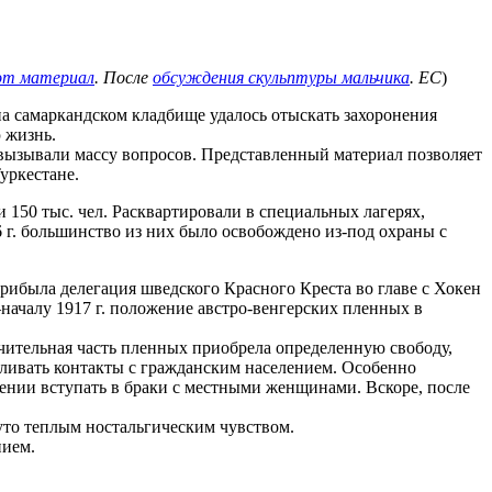
от материал
. После
обсуждения скульптуры мальчика
. ЕС
)
 на самаркандском кладбище удалось отыскать захоронения
 жизнь.
 вызывали массу вопросов. Представленный материал позволяет
уркестане.
 150 тыс. чел. Расквартировали в специальных лагерях,
 г. большинство из них было освобождено из-под охраны с
прибыла делегация шведского Красного Креста во главе с Хокен
—началу 1917 г. положение австро-венгерских пленных в
ачительная часть пленных приобрела определенную свободу,
авливать контакты с гражданским населением. Особенно
шении вступать в браки с местными женщинами. Вскоре, после
.
то теплым ностальгическим чувством.
нием.