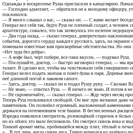
Однажды в воскресенье Руша пригласили в канцелярию. Начал
— Господин адъютант, — обратился он к молодому офицеру, ут
поклонился.
— Я много слышал о вас, — сказал он. — С вами желает беседо
Генерал вел себя так, будто Руш не пленный солдат, а человек
архитектуре, сожалел, что так затянулось это нелепое недораз
— Два года назад, — сказал генерал, доверительно наклонивш
события, дорогого сердцу каждого русского, здесь, на окраин
помешали известные вам прискорбные обстоятельства. Но они же
«Нет худа без добра».
— А кофе был, черт побери, все-таки вкусен, — подумал Руш.
— Послушайте, доктор, — быстро заговорил генерал, — мы врем
талант. Я сделаю все, чтобы вы чувствовали себя совершенно 
Генерал велел подать экипаж и повёз буша в парк. Деревья зв
неё длинной ногой в лаковом сапоге.
— Здесь, доктор, — сказал он и подал Рушу руку. — Сколько 
— Не знаю, — ответил Руш. — Я ничего не знаю. И потом я не 
— Не скромничайте, — сказал генерал. — Жду через месяц прое
Теперь Руш пользовался свободой. Он мог при желании даже не
памятников. Он полюбил огромный, выложенный каменными пл
держался на потемневшем теле башни. В бесчисленных расщели
Изредка появлялся смотритель, розовощёкий старичок в белых
но их обоих это мало беспокоило. Он смотрел сквозь века и ви
Тонкий аромат мяты, пробившейся между плит, тёплый и печа
«…В тот день, когда сняли леса, Тимур вернулся из далёкого п