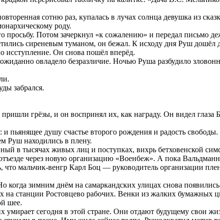
овторенная сотню раз, купалась в лучах солнца девушка из сказк
монархическому роду.
го просьбу. Потом зачеркнул «к сожалению» и передал письмо д
етились сиреневым туманом, он бежал. К исходу дня Руш дошёл д
о исступление. Он снова пошёл вперёд.
неожиданно овладело безразличие. Ночью Руша разбудило зловонн
ли.
уды забрался.
пришли грёзы, и он воспринял их, как награду. Он видел глаза
и пьянящее душу счастье второго рождения и радость свободы. Вс
ем Руш находились в плену.
ый в тысячах живых лиц и поступках, вихрь бетховенской сим
 отъезде через новую организацию «Военбеж». А пока Вальдман
ь, что мальчик-венгр Карл Боц — руководитель организации пле
Но когда зимним днём на самаркандских улицах снова появились к
х на станции Ростовцево рабочих. Венки из жалких бумажных цв
ой шее.
умирает сегодня в этой стране. Они отдают будущему свои жизн