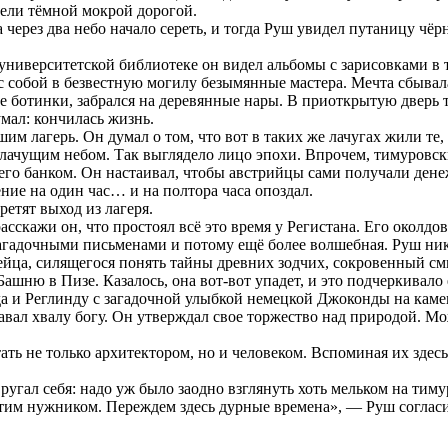
ели тёмной мокрой дорогой.
 через два небо начало сереть, и тогда Руш увидел путаницу чёр
университетской библиотеке он видел альбомы с зарисовками в 
 с собой в безвестную могилу безымянные мастера. Мечта сбыва
е ботинки, забрался на деревянные нары. В приоткрытую дверь т
мал: кончилась жизнь.
им лагерь. Он думал о том, что вот в таких же лачугах жили те
ачущим небом. Так выглядело лицо эпохи. Впрочем, тимуровски
го банком. Он настаивал, чтобы австрийцы сами получали ден
ние на один час… и на полтора часа опоздал.
етят выход из лагеря.
расскажи он, что простоял всё это время у Регистана. Его околдо
загадочными письменами и потому ещё более волшебная. Руш ник
ейца, силящегося понять тайны древних зодчих, сокровенный с
ню в Пизе. Казалось, она вот-вот упадет, и это подчеркивало 
а и Реглинду с загадочной улыбкой немецкой Джоконды на камен
здавал хвалу богу. Он утверждал свое торжество над природой. 
ь не только архитектором, но и человеком. Вспоминая их здесь,
 ругал себя: надо уж было заодно взглянуть хоть мельком на тим
 этим нужником. Переждем здесь дурные времена», — Руш согласил