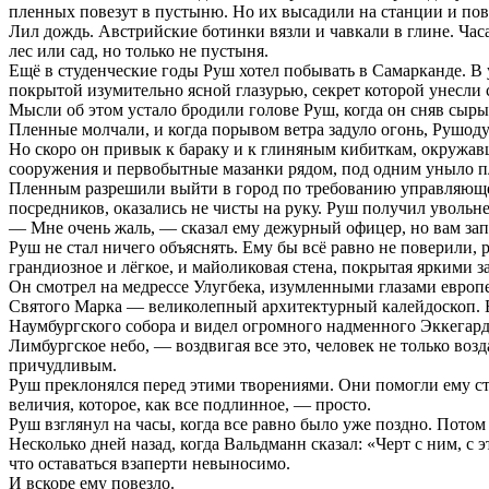
пленных повезут в пустыню. Но их высадили на станции и пов
Лил дождь. Австрийские ботинки вязли и чавкали в глине. Часа
лес или сад, но только не пустыня.
Ещё в студенческие годы Руш хотел побывать в Самарканде. В 
покрытой изумительно ясной глазурью, секрет которой унесли
Мысли об этом устало бродили голове Руш, когда он сняв сыры
Пленные молчали, и когда порывом ветра задуло огонь, Рушоду
Но скоро он привык к бараку и к глиняным кибиткам, окружавш
сооружения и первобытные мазанки рядом, под одним уныло пл
Пленным разрешили выйти в город по требованию управляюще
посредников, оказались не чисты на руку. Руш получил увольне
— Мне очень жаль, — сказал ему дежурный офицер, но вам запр
Руш не стал ничего объяснять. Ему бы всё равно не поверили, 
грандиозное и лёгкое, и майоликовая стена, покрытая яркими 
Он смотрел на медрессе Улугбека, изумленными глазами европ
Святого Марка — великолепный архитектурный калейдоскоп. Баш
Наумбургского собора и видел огромного надменного Эккегард
Лимбургское небо, — воздвигая все это, человек не только во
причудливым.
Руш преклонялся перед этими творениями. Они помогли ему стат
величия, которое, как все подлинное, — просто.
Руш взглянул на часы, когда все равно было уже поздно. Потом
Несколько дней назад, когда Вальдманн сказал: «Черт с ним, с
что оставаться взаперти невыносимо.
И вскоре ему повезло.