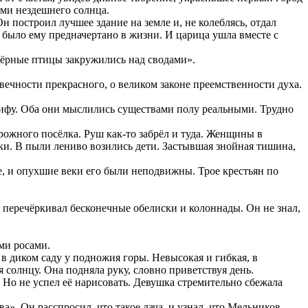
чами нездешнего солнца.
н построил лучшее здание на земле и, не колеблясь, отдал
о было ему предначертано в жизни. И царица ушла вместе с
 чёрные птицы закружились над сводами».
вечности прекрасного, о великом законе преемственности духа.
сифу. Оба они мыслились существами полу реальными. Трудно
рожного посёлка. Руш как-то забрёл и туда. Женщины в
дки. В пыли лениво возились дети. Застывшая знойная тишина,
е, и опухшие веки его были неподвижны. Трое крестьян по
зло перечёркивал бесконечные обелиски и колоннады. Он не знал,
ми росами.
 в диком саду у подножия горы. Невысокая и гибкая, в
солнцу. Она подняла руку, словно приветствуя день.
Но не успел её нарисовать. Девушка стремительно сбежала
а». Он расспросил, что такое дача, и узнал, что Мельников