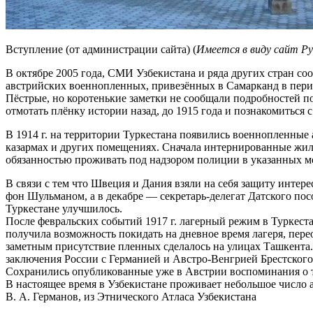
Вступление (от администрации сайта) (
Имеется в виду сайт Ру
В октябре 2005 года, СМИ Узбекистана и ряда других стран с
австрийских военнопленных, привезённых в Самарканд в пер
Пёстрые, но коротенькие заметки не сообщали подробностей п
отмотать плёнку истории назад, до 1915 года и познакомиться 
В 1914 г. на территории Туркестана появились военнопленные 
казармах и других помещениях. Сначала интернированные жили
обязанностью проживать под надзором полиции в указанных мес
В связи с тем что Швеция и Дания взяли на себя защиту интере
фон Шульманом, а в декабре — секретарь-делегат Датского пос
Туркестане улучшилось.
После февральских событий 1917 г. лагерный режим в Туркеста
получила возможность покидать на дневное время лагеря, пере
заметным присутствие пленных сделалось на улицах Ташкента. 
заключения России с Германией и Австро-Венгрией Брестского
Сохранились опубликованные уже в Австрии воспоминания о 
В настоящее время в Узбекистане проживает небольшое число 
В. А. Германов, из Этнического Атласа Узбекистана