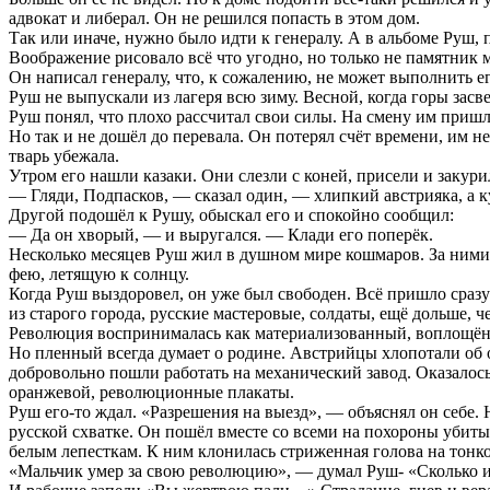
адвокат и либерал. Он не решился попасть в этом дом.
Так или иначе, нужно было идти к генералу. А в альбоме Руш, п
Воображение рисовало всё что угодно, но только не памятник 
Он написал генералу, что, к сожалению, не может выполнить е
Руш не выпускали из лагеря всю зиму. Весной, когда горы засв
Руш понял, что плохо рассчитал свои силы. На смену им пришл
Но так и не дошёл до перевала. Он потерял счёт времени, им 
тварь убежала.
Утром его нашли казаки. Они слезли с коней, присели и закури
— Гляди, Подпасков, — сказал один, — хлипкий австрияка, а к
Другой подошёл к Рушу, обыскал его и спокойно сообщил:
— Да он хворый, — и выругался. — Клади его поперёк.
Несколько месяцев Руш жил в душном мире кошмаров. За ними 
фею, летящую к солнцу.
Когда Руш выздоровел, он уже был свободен. Всё пришло сразу: 
из старого города, русские мастеровые, солдаты, ещё дольше, ч
Революция воспринималась как материализованный, воплощённ
Но пленный всегда думает о родине. Австрийцы хлопотали об
добровольно пошли работать на механический завод. Оказалос
оранжевой, революционные плакаты.
Руш его-то ждал. «Разрешения на выезд», — объяснял он себе. 
русской схватке. Он пошёл вместе со всеми на похороны убиты
белым лепесткам. К ним клонилась стриженная голова на тонк
«Мальчик умер за свою революцию», — думал Руш- «Сколько их 