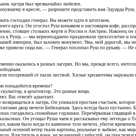
ьник лагеря был чрезвычайно любезен.
онувшему в кресле, — разрешите представить вам Эдуарда Руш, 
вать господин генерал. Вы можете идти в штатском.
 своего круга. Он угостил Руш коньяком и настоящим кофе, расс
умение, стоящее стольких жертв и России и Австрии. Наконец он 
ись к Рушу, — мы верноподданно праздновали трехсотлетие и по
е нашей империи, был заложен монумент. Увы, мой дорогой, мы 
 привели сюда вас. — Генерал похлопал Руш по рукаву. — Не спо
енно оказались в разных лагерях. Но мы, прежде всего, интелл
свободным.
енели посеревшей от пыли листвой. Хилые хризантемы окружали 
Вам понадобится времени?
скульптор, я архитектор. Это разные вещи.
кт. Вас отвезёт адъютант.
 возвращаться в лагерь. Он упивался простым счастьем, которое
итами двор мечети Бибиханым. Здесь всегда было пустынно. Б
нах гнездились спокойные горлинки. Перечёркивая глядящий в 
 кальсонах. Он угощал Руша чаем и рассказывал ему легенды о 
дел, каким было когда-то каменное тело мечети, убитое временем
льный осенний ветер ткали картины, реальные и зыбкие, как м
охода. Властитель и воин, не ведающий слабостей, он прослезилс