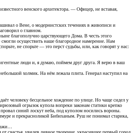
известного венского архитектора. — Офицер, не вставая,
прашивал о Вене, о модернистских течениях в живописи и
заговорил о главном.
ныне благополучно царствующего Дома. В честь этого
не смогли осуществить наше благородное намерение. Нам
рьте, не спорьте — это перст судьбы, или, как говорят у нас:
игентные люди и, я думаю, поймем друг друга. Я верю в ваш
небольшой холмик. На нём лежала плита. Генерал наступил на
 даёт человеку бесцельное хождение по улице. Но чаще сидел у
ирюзовый огрызок купола вопреки законам статики крепко
провал синий лоскут неба, под куполом носились вороны.
Тимуре и прекрасноликой Бибиханым. Руш не понимал старика,
.
иражи…
я от счастья, увидев дивное творение, украсившее первый город