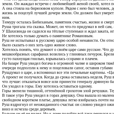
земли. Он жаждал встречи с любимейшей женой своей, хотел поб
А она стояла на бирюзовом куполе. Рядом с нею был человек, д
жизнь за поцелуй лучшей дочери земли. Он должен был умереть 
ним.
Тимуру осталась Бибиханым, памятник счастью, жизни и смерти
Руша трогала эта сказка. Может, он что-то придумал в ней сам,
У Шахизинда он садился на тёплые ступеньки и ждал заката, и
Не хотелось только думать о памятнике Романовым.
Руш не испытывал к русскому царю особой ненависти. Он отно
было сказать о них хоть одно живое слово.
Хотелось понять, что думают о своём царе сами русские. Что 
мешкообразных сарафанах возились у глиняных печурок. Брели 
густо пахнущая гнилью, взрывалась ссорами и плачем.
На базаре Руш увидел богача в огромной чалме и широком тяжё
очереди подползли к нему и поцеловали сапог, оставив губами
Рушдумал о царе, а вспоминал все эти печальные картины. «Ца
А проект не получался. Когда до срока оставалась неделя, Руш 
что лучше: отказаться вовсе или принести генералу дрянную б
Он уходил в горы. Ему хотелось оставаться одному.
Горы звенели тишиной, оттенённой грохотом злой речушки. Т
В такое утро Руш увидел в горах девушку. Она вышла из малень
свободном коротком платье, девушка легко взобралась почти н
Руш вздрогнул от неожиданного счастья: он словно увидел ож
вниз и исчезла среди деревьев.
Больше он её не видел. Но к доме подойти всё-таки решился и 