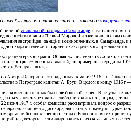
стама Хусанова e-samarkand.narod.ru с которого
копируется эт
ообщили об
уникальной находке в Самарканде
: спустя почти век,
иод военной кампании Первой Мировой и закончивших там свою
оявления австрийцев, да ещё и военнопленных, в Самарканде, и
с одной выразительной историей из австрийского пребывания в Т
австро-венгерской армии. Общая их численность составила почти
 под контролем военных властей, но примерно с середины 1916
тах и без права выезда.
сов Австро-Венгрии и ее подданных, в марте 1916 г. в Ташкент 
ольства в Петрограде капитан А. Брун. В целом к концу 1916 г.
не для военнопленных был еще более облегчен. В результате зн
одеваться в штатское платье, свободно ходить по улицам, устан
22 июня 1917 г. особая комиссия рассматривала вопрос о разре
 сепаратного мирного договора, австрийцы покинули Туркестан
том времени бывших военнопленных. Большинство их проникну
австрийцев, которые ассимилировались с русскоязычным населе