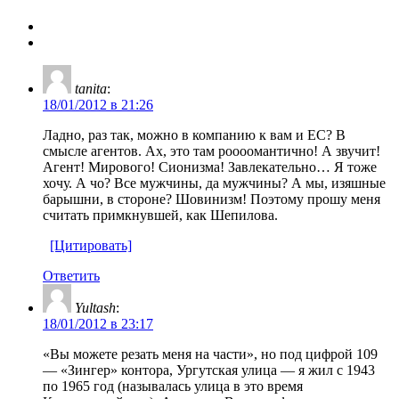
tanita
:
18/01/2012 в 21:26
Ладно, раз так, можно в компанию к вам и ЕС? В
смысле агентов. Ах, это там роооомантично! А звучит!
Агент! Мирового! Сионизма! Завлекательно… Я тоже
хочу. А чо? Все мужчины, да мужчины? А мы, изяшные
барышни, в стороне? Шовинизм! Поэтому прошу меня
считать примкнувшей, как Шепилова.
[Цитировать]
Ответить
Yultash
:
18/01/2012 в 23:17
«Вы можете резать меня на части», но под цифрой 109
— «Зингер» контора, Ургутская улица — я жил с 1943
по 1965 год (называлась улица в это время