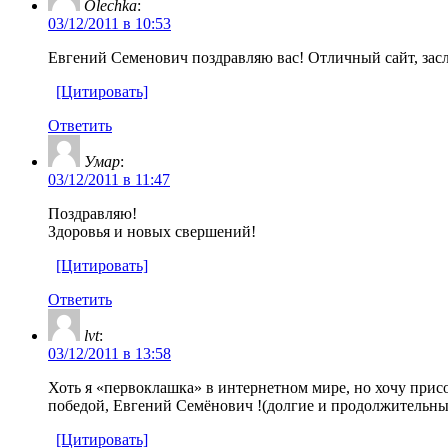
Olechka
:
03/12/2011 в 10:53
Евгений Семенович поздравляю вас! Отличный сайт, зас
[Цитировать]
Ответить
Умар
:
03/12/2011 в 11:47
Поздравляю!
Здоровья и новых свершений!
[Цитировать]
Ответить
lvt
:
03/12/2011 в 13:58
Хоть я «первоклашка» в интернетном мире, но хочу прис
победой, Евгений Семёнович !(долгие и продолжительные
[Цитировать]