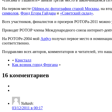
«Письма о Ташкенте» заняли третье место в закончившемся се
На первом месте
Oldmos.ru: фотографии старой Москвы
, на вт
символов
,
Фонд Егора Гайдара
и
«Советский склад»
.
Всех участников, финалистов и призеров РОТОРа-2011 можно
Проводят РОТОР члены Международного союза интернет-деят
На РОТОРе-2004 мой
Арбуз
получал первое место в номинации
соответственно.
Поздравляю всех авторов, комментаторов и читателей, это наш
«
Кристалл
Как возник город Фергана
»
16 комментариев
Yultash
:
03/12/2011 в 00:17