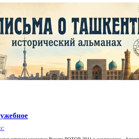
ужебное
EC