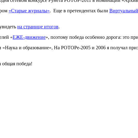
годня сетевом конкурсе Рунета РОТОР-2011 в номинации «Архив
ором
«Старые журналы»
. Еще в претендентах были
Виртуальный
 увидеть
на странице итогов
.
елей «
ЕЖЕ-движение
», поэтому победа особенно дорога: это п
 «Наука и образование», На РОТОРе-2005 и 2006 я получал приз
а общая победа!