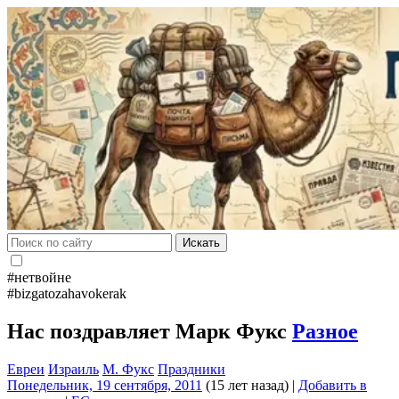
Искать
#нетвойне
#bizgatozahavokerak
Нас поздравляет Марк Фукс
Разное
Евреи
Израиль
М. Фукс
Праздники
Понедельник, 19 сентября, 2011
(15 лет назад)
|
Добавить в