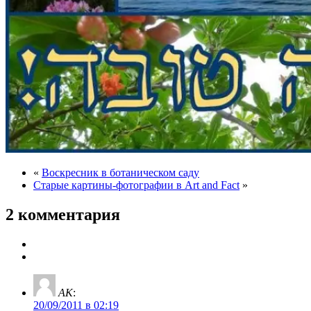
«
Воскресник в ботаническом саду
Старые картины-фотографии в Art and Fact
»
2 комментария
AK
:
20/09/2011 в 02:19