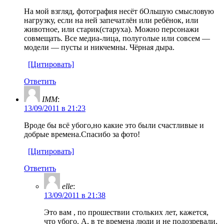
На мой взгляд, фотография несёт бОльшую смысловую
нагрузку, если на ней запечатлён или ребёнок, или
животное, или старик(старуха). Можно персонажи
совмещать. Все медиа-лица, полуголые или совсем —
модели — пусты и никчемны. Чёрная дыра.
[Цитировать]
Ответить
IMM
:
13/09/2011 в 21:23
Вроде бы всё убого,но какие это были счастливые и
добрые времена.Спасибо за фото!
[Цитировать]
Ответить
elle
:
13/09/2011 в 21:38
Это вам , по прошествии стольких лет, кажется,
что убого. А, в те времена люди и не подозревали,