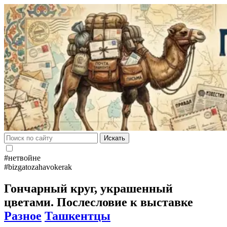
Искать
#нетвойне
#bizgatozahavokerak
Гончарный круг, украшенный
цветами. Послесловие к выставке
Разное
Ташкентцы