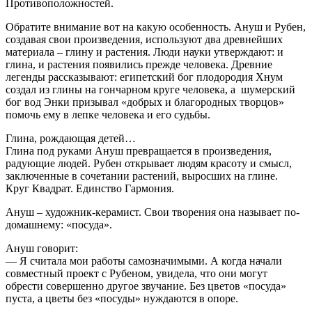
Противоположностей.
Обратите внимание вот на какую особенность. Ануш и Рубен,
создавая свои произведения, используют два древнейших
материала – глину и растения. Люди науки утверждают: и
глина, и растения появились прежде человека. Древние
легенды рассказывают: египетский бог плодородия Хнум
создал из глины на гончарном круге человека, а шумерский
бог вод Энки призывал «добрых и благородных творцов»
помочь ему в лепке человека и его судьбы.
Глина, рождающая детей…
Глина под руками Ануш превращается в произведения,
радующие людей. Рубен открывает людям красоту и смысл,
заключенные в сочетании растений, выросших на глине.
Круг Квадрат. Единство Гармония.
Ануш – художник-керамист. Свои творения она называет по-
домашнему: «посуда».
Ануш говорит:
— Я считала мои работы самозначимыми. А когда начали
совместный проект с Рубеном, увидела, что они могут
обрести совершенно другое звучание. Без цветов «посуда»
пуста, а цветы без «посуды» нуждаются в опоре.