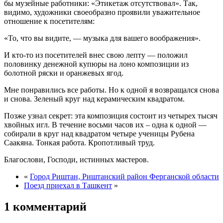
бы музейные работники: «Этикетаж отсутствовал». Так,
видимо, художники своеобразно проявили уважительное
отношение к посетителям:
«То, что вы видите, — музыка для вашего воображения».
И кто-то из посетителей внес свою лепту — положил
половинку денежной купюры на лоно композиции из
болотной ряски и оранжевых ягод.
Мне понравились все работы. Но к одной я возвращался снова
и снова. Зеленый круг над керамическим квадратом.
Позже узнал секрет: эта композиция состоит из четырех тысяч
хвойных игл. В течение восьми часов их – одна к одной —
собирали в круг над квадратом четыре ученицы Рубена
Саакяна. Тонкая работа. Кропотливый труд.
Благослови, Господи, истинных мастеров.
«
Город Риштан, Риштанский район Ферганской области
Поезд приехал в Ташкент
»
1 комментарий