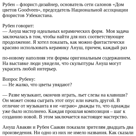
Рубен – флорист-дизайнер, основатель сети салонов «Дом
цветов Goodveen», председатель Национальной ассоциации
флористов Узбекистана.
Рубен говорит:
— Ануш мастер идеальных керамических форм. Моя задача
заключалась в том, чтобы найти для них соответствующее
продолжение. Я хотел показать, как можно фантастически
красиво использовать керамику Ануш, причем, каждый раз
по-новому наполняя эти формы оригинальным содержанием.
На выставке люди увидели, что скульптуры Ануш могут
украсить любой интерьер.
Вопрос Рубену:
— Не жалко, что цветы увядают?
— Разве музыкант, окончив играть, льет слезы на клавиши?
Он может снова сыграть этот опус или начать другой. В
отличие от музыканта я не «играю» дважды то, что однажды
уже было исполнено. Каждая прошлая композиция – шаг к
созданию новой. В этом заключается настоящее мастерство.
Ануш Авакян и Рубен Саакян показали зрителям двадцать два
произведения. Ни одно из них не имело названия. Как сказали