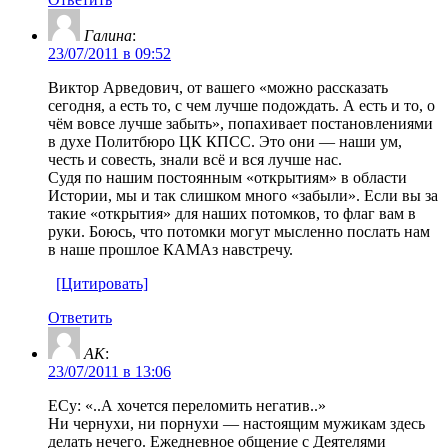
Галина
:
23/07/2011 в 09:52
Виктор Арведович, от вашего «можно рассказать
сегодня, а есть то, с чем лучше подождать. А есть и то, о
чём вовсе лучше забыть», попахивает постановлениями
в духе Политбюро ЦК КПСС. Это они — наши ум,
честь и совесть, знали всё и вся лучше нас.
Судя по нашим постоянным «открытиям» в области
Истории, мы и так слишком много «забыли». Если вы за
такие «открытия» для наших потомков, то флаг вам в
руки. Боюсь, что потомки могут мысленно послать нам
в наше прошлое КАМАз навстречу.
[Цитировать]
Ответить
AK
:
23/07/2011 в 13:06
ЕСу: «..А хочется переломить негатив..»
Ни чернухи, ни порнухи — настоящим мужикам здесь
делать нечего. Ежедневное общение с Деятелями