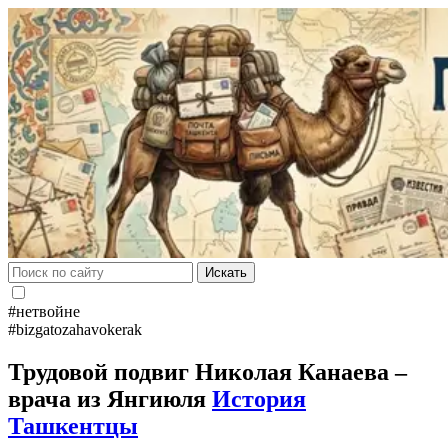
Искать
#нетвойне
#bizgatozahavokerak
Трудовой подвиг Николая Канаева –
врача из Янгиюля
История
Ташкентцы