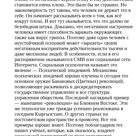
становится очень плохо. Это было бы не страшно. Но
закономерность тут такова, что человек не держит это в
себе. Он начинает рассказывать всем о том, как всё
вокруг плохо. И вот тут оказывается, что это далеко не
безобидная штука. Доказано, что негативное настроение
человека имеет способность заражать окружающих
также как вирус гриппа. Поэтому даже один человек с
неустойчивой психикой может «заразить» своим
негативным восприятием действительности тысячи и
даже миллионы людей. В особенности, если в его
распоряжении оказываются СМИ или социальные сети
Интернета. Социальная психология называет это
явление — Психической эпидемией. Механизмы
психических эпидемий хорошо изучены и сегодня это
основное оружие Банановых (Цветных) революций,
позволяющее раскачивать и дискредитировать
государственное управление и все структуры
управления обществом. Последний наглядный пример
— нынешние «революции» на Ближнем Востоке. Эти
же технологии уже трижды успешно реализованы в
соседнем Кыргызстане. О других странах на
постсоветском пространстве я промолчу. Все эти
примеры хорошо знают. Поэтому поблагодарим тех
наших учёных, которые, как оказалось, владеют
социальной психологией не хуже сценаристов