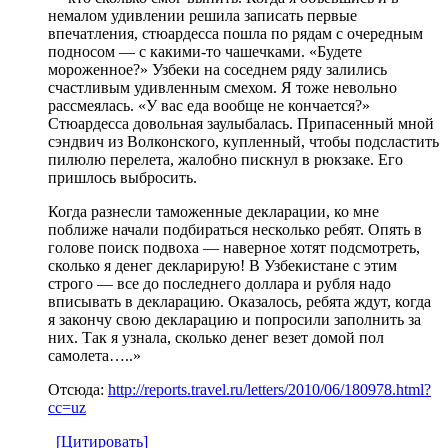
немалом удивлении решила записать первые
впечатления, стюардесса пошла по рядам с очередным
подносом — с какими-то чашечками. «Будете
мороженное?» Узбеки на соседнем ряду залились
счастливым удивленным смехом. Я тоже невольно
рассмеялась. «У вас еда вообще не кончается?»
Стюардесса довольная заулыбалась. Припасенный мной
сэндвич из Волконского, купленный, чтобы подсластить
пилюлю перелета, жалобно пискнул в рюкзаке. Его
пришлось выбросить.
Когда разнесли таможенные декларации, ко мне
поближе начали подбираться несколько ребят. Опять в
голове поиск подвоха — наверное хотят подсмотреть,
сколько я денег декларирую! В Узбекистане с этим
строго — все до последнего доллара и рубля надо
вписывать в декларацию. Оказалось, ребята ждут, когда
я закончу свою декларацию и попросили заполнить за
них. Так я узнала, сколько денег везет домой пол
самолета…..»
Отсюда:
http://reports.travel.ru/letters/2010/06/180978.html?
cc=uz
[Цитировать]