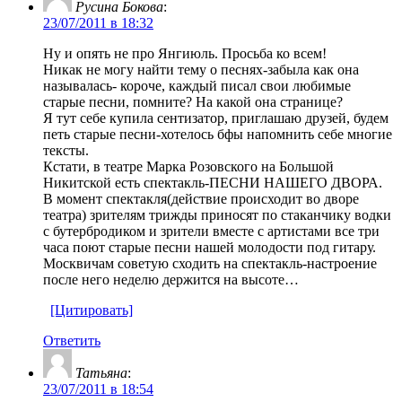
Русина Бокова
:
23/07/2011 в 18:32
Ну и опять не про Янгиюль. Просьба ко всем!
Никак не могу найти тему о песнях-забыла как она
называлась- короче, каждый писал свои любимые
старые песни, помните? На какой она странице?
Я тут себе купила сентизатор, приглашаю друзей, будем
петь старые песни-хотелось бфы напомнить себе многие
тексты.
Кстати, в театре Марка Розовского на Большой
Никитской есть спектакль-ПЕСНИ НАШЕГО ДВОРА.
В момент спектакля(действие происходит во дворе
театра) зрителям трижды приносят по стаканчику водки
с бутербродиком и зрители вместе с артистами все три
часа поют старые песни нашей молодости под гитару.
Москвичам советую сходить на спектакль-настроение
после него неделю держится на высоте…
[Цитировать]
Ответить
Татьяна
:
23/07/2011 в 18:54