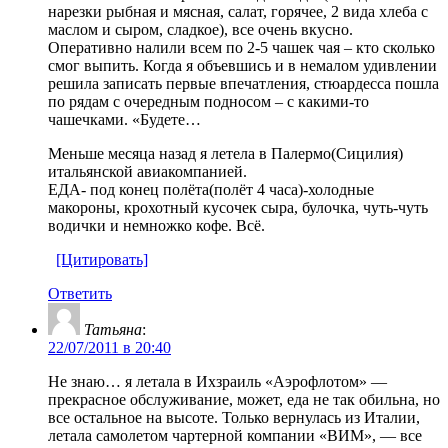
нарезки рыбная и мясная, салат, горячее, 2 вида хлеба с
маслом и сыром, сладкое), все очень вкусно.
Оперативно налили всем по 2-5 чашек чая – кто сколько
смог выпить. Когда я объевшись и в немалом удивлении
решила записать первые впечатления, стюардесса пошла
по рядам с очередным подносом – с какими-то
чашечками. «Будете…
Меньше месяца назад я летела в Палермо(Сицилия)
итальянской авиакомпанией.
ЕДА- под конец полёта(полёт 4 часа)-холодные
макороны, крохотный кусочек сыра, булочка, чуть-чуть
водички и немножко кофе. Всё.
[Цитировать]
Ответить
Татьяна
:
22/07/2011 в 20:40
Не знаю… я летала в Ихзраиль «Аэрофлотом» —
прекрасное обслуживание, может, еда не так обильна, но
все остальное на высоте. Только вернулась из Италии,
летала самолетом чартерной компании «ВИМ», — все