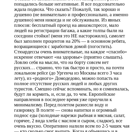
попадались больше негативные. Я все подсознательно
ждала подвоха. Что сказать? Пожалуй, так хорошо и
душевно (не внимательно и профессионально, а именно
душевно) меня никогда и не обслуживали. Из явных
плюсов: бесплатный проезд на авиаэкспрессе, мало
людей на регистрации багажа, а какие толпы были на
соседнии стойки! (меня это НЕ насторожило), самолет
был заполнен процентов на 20% — в основном ребята,
возращающиеся с заработков домой (погостить).
Стюардессы очень внимательные, на каждое «спасибо»
искренне отвечают «на здоровье» (приятно слышать).
Ловлю себя на мысли, что на борту совсем нет
русских… странно, что так быстро и просто, на почти
локальном рейсе (до Ургенча из Москвы всего 3 часа
лету), из «родного» Домодедово, можно попасть на
полное отсутствие русских людей и любых других
туристов. Смешно сейчас вспоминать, но я сомневалась,
будут ли кормить, и, если да, то чем. Европейские
направления в последнее время уже приучили к
минимализму. Перед полетом разнесли воду и
газировку. В полете — снова напитки и огромный
поднос еды (холодные нарезки рыбная и мясная, салат,
горячее, 2 вида хлеба с маслом и сыром, сладкое), все
очень вкусно. Оперативно налили всем по 2-5 чашек чая
— кто сколько смог выпить. Когда я объевшись и в