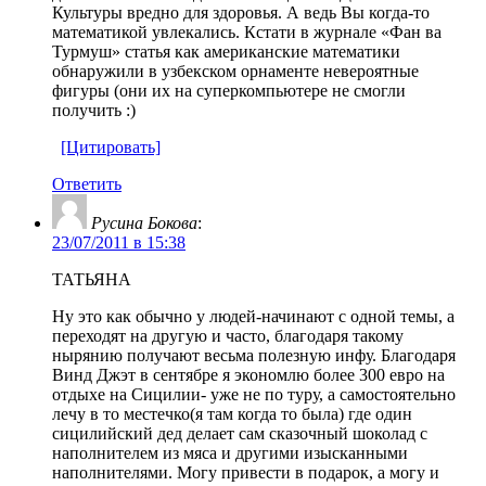
Культуры вредно для здоровья. А ведь Вы когда-то
математикой увлекались. Кстати в журнале «Фан ва
Турмуш» статья как американские математики
обнаружили в узбекском орнаменте невероятные
фигуры (они их на суперкомпьютере не смогли
получить :)
[Цитировать]
Ответить
Русина Бокова
:
23/07/2011 в 15:38
ТАТЬЯНА
Ну это как обычно у людей-начинают с одной темы, а
переходят на другую и часто, благодаря такому
нырянию получают весьма полезную инфу. Благодаря
Винд Джэт в сентябре я экономлю более 300 евро на
отдыхе на Сицилии- уже не по туру, а самостоятельно
лечу в то местечко(я там когда то была) где один
сицилийский дед делает сам сказочный шоколад с
наполнителем из мяса и другими изысканными
наполнителями. Могу привести в подарок, а могу и