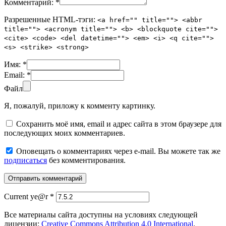
Комментарий:
*
Разрешенные HTML-тэги:
<a href="" title=""> <abbr
title=""> <acronym title=""> <b> <blockquote cite="">
<cite> <code> <del datetime=""> <em> <i> <q cite="">
<s> <strike> <strong>
Имя:
*
Email:
*
Файл
Я, пожалуй, приложу к комменту картинку.
Сохранить моё имя, email и адрес сайта в этом браузере для
последующих моих комментариев.
Оповещать о комментариях через e-mail. Вы можете так же
подписаться
без комментирования.
Current ye@r
*
Все материалы сайта доступны на условиях следующей
лицензии:
Creative Commons Attribution 4.0 International
.