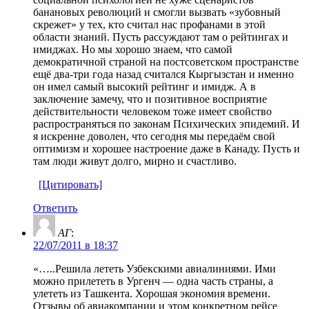
банановых революций и смогли вызвать «зубовный
скрежет» у тех, кто считал нас профанами в этой
области знаний. Пусть рассуждают там о рейтингах и
имиджах. Но мы хорошо знаем, что самой
демократичной страной на постсоветском пространстве
ещё два-три года назад считался Кыргызстан и именно
он имел самый высокий рейтинг и имидж. А в
заключение замечу, что и позитивное восприятие
действительности человеком тоже имеет свойство
распространяться по законам Психических эпидемий. И
я искренне доволен, что сегодня мы передаём свой
оптимизм и хорошее настроение даже в Канаду. Пусть и
там люди живут долго, мирно и счастливо.
[Цитировать]
Ответить
АГ
:
22/07/2011 в 18:37
«…..Решила лететь Узбекскими авиалиниями. Ими
можно прилететь в Ургенч — одна часть страны, а
улететь из Ташкента. Хорошая экономия времени.
Отзывы об авиакомпании и этом конкретном рейсе