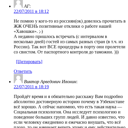
АГ
:
22/07/2011 в 18:12
Не помню у кого-то из россиян(ок) довелось прочитать в
ЖЖ ОЧЕНЬ позитивные отклики о работе нашей
«Хавошки». ;-)
А недавно пришлось встречать (с интервалом в
несколько дней) гостей из самых разных стран (в т.ч. из
России). Так вот ВСЕ процедуры в порту они пролетели
со свистом. От паспортного контроля до таможни. )))
[Цитировать]
Ответить
Виктор Арведович Ивонин
:
22/07/2011 в 18:19
Пройдёт время и я обязательно расскажу Вам подробно
абсолютно достоверную историю почему в Узбекистане
всё хорошо. А сейчас напомню, что есть такая наука —
Социальная психология. Она исследует психологию и
поведение больших групп людей. И давно известно, что
если человеку ежедневно и ежечасно внушать, что всё
плохо, то он начинает верить этому и ему действительно