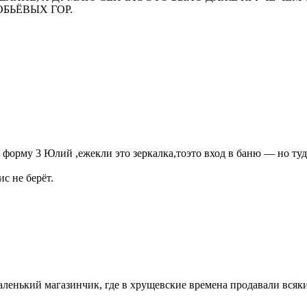
ОБЬЁВЫХ ГОР.
форму 3 Юлий ,ежекли это зеркалка,тоэто вход в баню — но туда
с не берёт.
маленький магазинчик, где в хрущевские времена продавали всяки