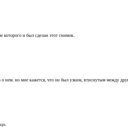
е которого и был сделан этот снимок.
 о нем. но мне кажется, что он был узким, втиснутым между др
цо.