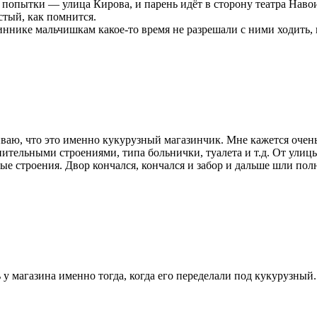
й попытки — улица Кирова, и парень идёт в сторону театра Навои
стый, как помнится.
ннике мальчишкам какое-то время не разрешали с ними ходить, н
аиваю, что это именно кукурузный магазинчик. Мне кажется очень
ительными строениями, типа больнички, туалета и т.д. От улиц
 строения. Двор кончался, кончался и забор и дальше шли полн
 магазина именно тогда, когда его переделали под кукурузный