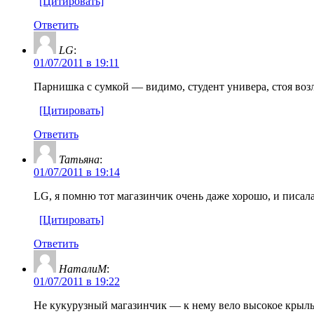
[Цитировать]
Ответить
LG
:
01/07/2011 в 19:11
Парнишка с сумкой — видимо, студент универа, стоя возл
[Цитировать]
Ответить
Татьяна
:
01/07/2011 в 19:14
LG, я помню тот магазинчик очень даже хорошо, и писала
[Цитировать]
Ответить
НаталиМ
:
01/07/2011 в 19:22
Не кукурузный магазинчик — к нему вело высокое крыль