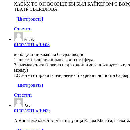
КАСКУ, ТО ОН ВООБЩЕ БЫ БЫЛ БАЙКЕРОМ С ВОР
ТЕАТР СВЕРДЛОВА.
[Цитировать]
Ответить
вася
:
01/07/2011 в 19:08
вообще-то похоже на Свердлова,но:
1 после затенения-крыша явно не сфера.
2 выемка стоек балкона над входом имела прямоугольную 
моему)
ЕС хотел отправить очернённый вариант но почта барбари
[Цитировать]
Ответить
LG
:
01/07/2011 в 19:09
А мне тоже кажется, что это улица Карла Маркса, слева 