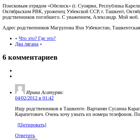
Поисковым отрядом «Обелиск» (г. Суоярви, Республика Карелия
Октябрьским РВК, уроженец Узбекской ССР, г. Ташкент, Октябрьс
родственников погибшего. С уважением, Александр. Мой моб. т
Адрес родственников Магрупова Яхи Узбекистан, Ташкентска
«
Что это? Где это?
Два лягана
»
6 комментариев
Ирина Асатурян
:
04/02/2012 в 01:42
Ищу родственников в Ташкенте. Вартанян Сусанна Кара
Карапетович. Очень хочу узнать их номера телефонов. П
[Цитировать]
Ответить