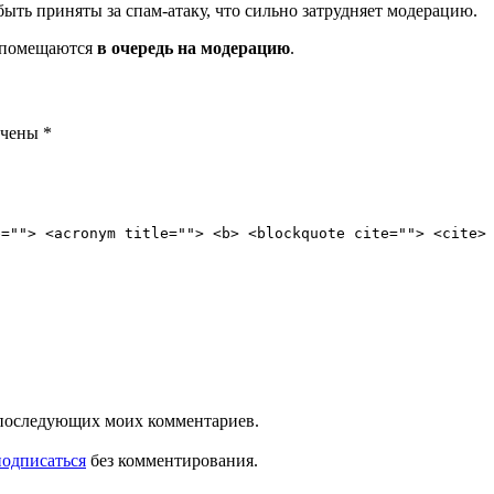
ть приняты за спам-атаку, что сильно затрудняет модерацию.
и помещаются
в очередь на модерацию
.
ечены
*
e=""> <acronym title=""> <b> <blockquote cite=""> <cite>
ля последующих моих комментариев.
подписаться
без комментирования.