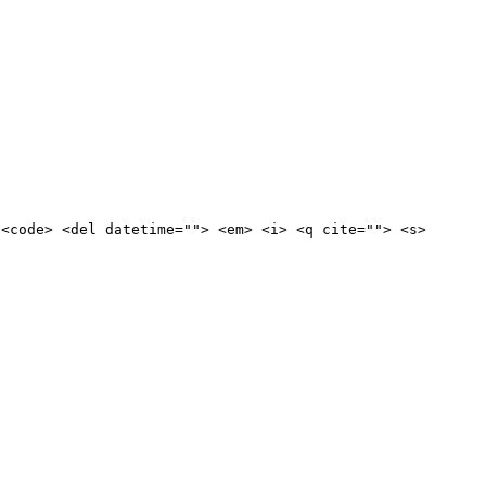
 <code> <del datetime=""> <em> <i> <q cite=""> <s>