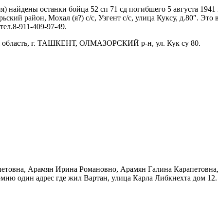
) найдены останки бойца 52 сп 71 сд погибшего 5 августа 1941 
кий район, Мохал (я?) с/с, Узгент с/с, улица Куксу, д.80″. Это
ел.8-911-409-97-49.
я область, г. ТАШКЕНТ, ОЛМАЗОРСКИЙ р-н, ул. Кук су 80.
петовна, Арамян Ирина Романовно, Арамян Галина Карапетовна,
омню один адрес где жил Вартан, улица Карла Либкнехта дом 12.