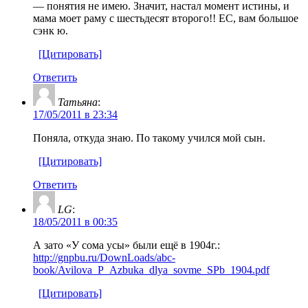
— понятия не имею. Значит, настал момент истины, и
мама моет раму с шестьдесят второго!! ЕС, вам большое
сэнк ю.
[Цитировать]
Ответить
Татьяна
:
17/05/2011 в 23:34
Поняла, откуда знаю. По такому учился мой сын.
[Цитировать]
Ответить
LG
:
18/05/2011 в 00:35
А зато «У сома усы» были ещё в 1904г.:
http://gnpbu.ru/DownLoads/abc-
book/Avilova_P_Azbuka_dlya_sovme_SPb_1904.pdf
[Цитировать]