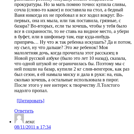
прокуратуры. Но за мать помню точно: купила сливы,
сочла (слово-то какое) и поставила на стол, а бедный
Ваня никогда их не пробовал и все ходил вокруг. Во-
первых, она их мыла, или так поставила, грязные, с
базара? Во-вторых, если ты хочешь, чтобы у тебя было
все в сохранности, то не ставь на видное место, а убери
в буфет, или в шифоньер там, еще куда-нибудь
припрячь… Ну что ж так ребенка искушать? Да и потом,
ну съел, ну что дальше? Это же ребенок! Моя
малолетняя дочь, когда прочитала этот рассказец в
Новой русской азбуке (было это лет 10 назад), сказала,
что одной штукой не ограничилась бы. Поэтому мы с
ней пошли на базар, купили 2 кг слив-венгерок, как раз
был сезон, я ей намыла миску и дала в руки: на, ешь,
сколько хочешь, а остальные использовала в пирог.
После этого у нее интерес к творчеству Л.Толстого
надолго пропал.
[Цитировать]
Ответить
леха
:
08/11/2011 в 17:34