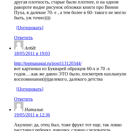
другая плотность, старые были плотнее, и на одном
равороте видне рисунок обложки книги про Винни
Пуха, в далекие 70- е , а тем более в 60- такого не могло
быть, уж точно))))
[Цитировать]
Ответить
Art68
:
18/05/2011 в 19:03
http://topmanagar.ru/post113120344/
вот картинки из Букварей образцов 60-х и 70 -х
годов….как же давно ЭТО было, посмотрев нахлынули
воспоминания))))делекого, далекого детства
[Цитировать]
Ответить
Наталья
:
19/05/2011 в 12:36
Акулине: да, отец был, тоже фрукт тот еще, так ловко
расставил ребенку ловушку, словно следователь