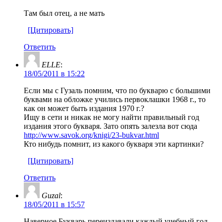
Там был отец, а не мать
[Цитировать]
Ответить
ELLE
:
18/05/2011 в 15:22
Если мы с Гузаль помним, что по букварю с большими
буквами на обложке учились первоклашки 1968 г., то
как он может быть издания 1970 г.?
Ищу в сети и никак не могу найти правильный год
издания этого букваря. Зато опять залезла вот сюда
http://www.savok.org/knigi/23-bukvar.html
Кто нибудь помнит, из какого букваря эти картинки?
[Цитировать]
Ответить
Guzal
:
18/05/2011 в 15:57
Наверное Букварь переиздавали каждый учебный год