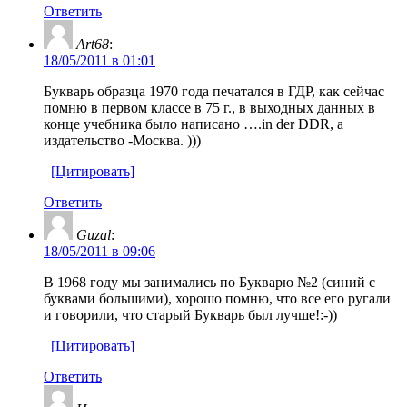
Ответить
Art68
:
18/05/2011 в 01:01
Букварь образца 1970 года печатался в ГДР, как сейчас
помню в первом классе в 75 г., в выходных данных в
конце учебника было написано ….in der DDR, а
издательство -Москва. )))
[Цитировать]
Ответить
Guzal
:
18/05/2011 в 09:06
В 1968 году мы занимались по Букварю №2 (синий с
буквами большими), хорошо помню, что все его ругали
и говорили, что старый Букварь был лучше!:-))
[Цитировать]
Ответить