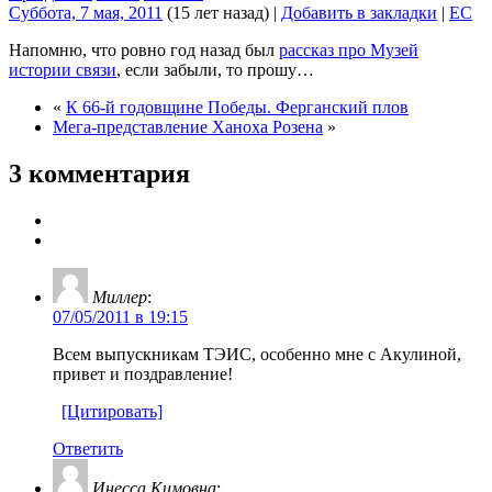
Суббота, 7 мая, 2011
(15 лет назад)
|
Добавить в закладки
|
EC
Напомню, что ровно год назад был
рассказ про Музей
истории связи
, если забыли, то прошу…
«
К 66-й годовщине Победы. Ферганский плов
Мега-представление Ханоха Розена
»
3 комментария
Миллер
:
07/05/2011 в 19:15
Всем выпускникам ТЭИС, особенно мне с Акулиной,
привет и поздравление!
[Цитировать]
Ответить
Инесса Кимовна
: