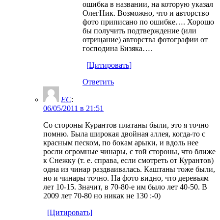
ошибка в названии, на которую указал
ОлегНик. Возможно, что и авторство
фото приписано по ошибке…. Хорошо
бы получить подтверждение (или
отрицание) авторства фотографии от
господина Бизяка….
[Цитировать]
Ответить
ЕС
:
06/05/2011 в 21:51
Со стороны Курантов платаны были, это я точно
помню. Была широкая двойная аллея, когда-то с
красным песком, по бокам арыки, и вдоль нее
росли огромные чинары, с той стороны, что ближе
к Снежку (т. е. справа, если смотреть от Курантов)
одна из чинар раздваивалась. Каштаны тоже были,
но и чинары точно. На фото видно, что деревьям
лет 10-15. Значит, в 70-80-е им было лет 40-50. В
2009 лет 70-80 но никак не 130 :-0)
[Цитировать]