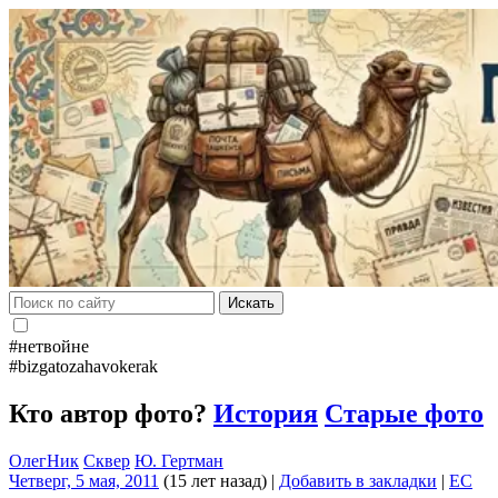
Искать
#нетвойне
#bizgatozahavokerak
Кто автор фото?
История
Старые фото
ОлегНик
Сквер
Ю. Гертман
Четверг, 5 мая, 2011
(15 лет назад)
|
Добавить в закладки
|
EC