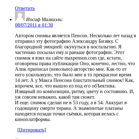
Ответить
Иосиф Малкиэль
:
08/07/2011 в 01:30
Автором снимка является Пенсон. Несколько лет назад я
отправил эту фотографию Александру Бизяку. С
благородной эмоцией: окунуться в ностальгию. Я
частенько посылал ему и раньше фотографии. Этот
снимок я взял на сайте maxpenson.com где, кстати,
оговорены права публикации Оно, конечно, лестно, что
Алик приписал (невольно) авторство мне. Как-то от
него ускользнуло, что было мне в то прекрасное время
14 лет. А у Макса Пенсона блистательный снимок! Как,
впрочем, все, что вышло из под его обЪектива.
Изящный по композиции, ритму, цвету и состоянию. И,
уж совсем неважно, какой там сюжет.
И еще: снимок сделан не в 53 году, а в 54. Аккурат в
годовщину смерти тирана. А знаменитые платаны
находятся позади точки съёмки, которая велась с
киноплатформы.
[Цитировать]