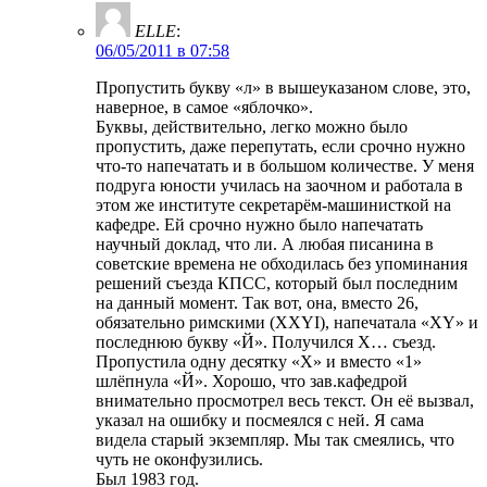
ELLE
:
06/05/2011 в 07:58
Пропустить букву «л» в вышеуказаном слове, это,
наверное, в самое «яблочко».
Буквы, действительно, легко можно было
пропустить, даже перепутать, если срочно нужно
что-то напечатать и в большом количестве. У меня
подруга юности училась на заочном и работала в
этом же институте секретарём-машинисткой на
кафедре. Ей срочно нужно было напечатать
научный доклад, что ли. А любая писанина в
советские времена не обходилась без упоминания
решений съезда КПСС, который был последним
на данный момент. Так вот, она, вместо 26,
обязательно римскими (ХХYI), напечатала «ХY» и
последнюю букву «Й». Получился Х… съезд.
Пропустила одну десятку «Х» и вместо «1»
шлёпнула «Й». Хорошо, что зав.кафедрой
внимательно просмотрел весь текст. Он её вызвал,
указал на ошибку и посмеялся с ней. Я сама
видела старый экземпляр. Мы так смеялись, что
чуть не оконфузились.
Был 1983 год.