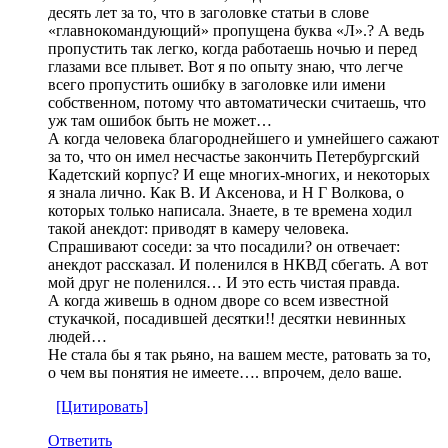
десять лет за то, что в заголовке статьи в слове
«главнокомандующий» пропущена буква «Л».? А ведь
пропустить так легко, когда работаешь ночью и перед
глазами все плывет. Вот я по опыту знаю, что легче
всего пропустить ошибку в заголовке или имени
собственном, потому что автоматически считаешь, что
уж там ошибок быть не может…
А когда человека благороднейшего и умнейшего сажают
за то, что он имел несчастье закончить Петербургский
Кадетский корпус? И еще многих-многих, и некоторых
я знала лично. Как В. И Аксенова, и Н Г Волкова, о
которых только написала. Знаете, в те времена ходил
такой анекдот: приводят в камеру человека.
Спрашивают соседи: за что посадили? он отвечает:
анекдот рассказал. И поленился в НКВД сбегать. А вот
мой друг не поленился… И это есть чистая правда.
А когда живешь в одном дворе со всем известной
стукачкой, посадившей десятки!! десятки невинных
людей…
Не стала бы я так рьяно, на вашем месте, ратовать за то,
о чем вы понятия не имеете…. впрочем, дело ваше.
[Цитировать]
Ответить