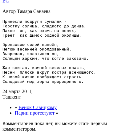
EC
Автор Тамара Санаева
Принесли подруги сумаляк -

Горстку солнца, сладкого до донца,

Пахнет он, как озимь на полях,

Греет, как дымок родной околицы.

Бронзовою силой напоён,

Негою весенней околдованный,

Вызревая, золотился он,

Солнцем жарким, что котле заковано.

Жар впитав, камней веселых власть,

Песни, пляски вкруг костра всенощного,

К новой жизни пробуждает страсть

24 марта 2011,
Ташкент
«
Венок Савицкому
Парии протестуют
»
Комментариев пока нет, вы можете стать первым
комментатором.