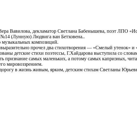
ера Вавилова, декламатор Светлана Бабенышева, поэт ЛПО «Ис
№14 (Лунную) Людвига ван Бетховена..
о музыкальных композиций.
в выразительно прочел два стихотворения — «Смелый утенок» и
ованы детские стихи поэтессы, Г.Хайдарова выступила со слова
ить признание самых маленьких, а потому самых капризных, чита
его мировоззрением.
ст дорогу в жизнь живым, ярким, детским стихам Светланы Юрье