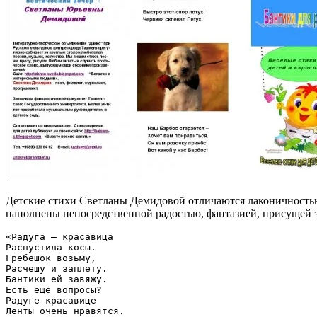
Детские стихи Светланы Демидовой отличаются лаконичностью 
наполнены непосредственной радостью, фантазией, присущей з
«Радуга – красавица

Распустила косы.

Гребешок возьму,

Расчешу и заплету.

Бантики ей завяжу.

Есть ещё вопросы?

Радуге-красавице

Ленты очень нравятся.
