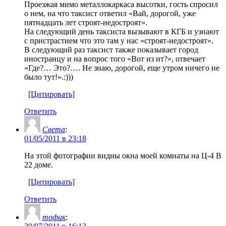
Проезжая мимо металлокаркаса высотки, гость спросил
о нем, на что таксист ответил «Вай, дорогой, уже
пятнадцать лет строят-недостроят».
На следующий день таксиста вызывают в КГБ и узнают
с пристрастием что это там у нас «строят-недостроят».
В следующий раз таксист также показывает город
иностранцу и на вопрос того «Вот из ит?», отвечает
«Где?… Это?…. Не знаю, дорогой, еще утром ничего не
было тут!».:)))
[Цитировать]
Ответить
Света
:
01/05/2011 в 23:18
На этой фотографии видны окна моей комнаты на Ц-4 В
22 доме.
[Цитировать]
Ответить
тофик
: