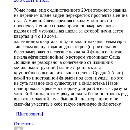
20/07/2011 в 16:13
70-ые годы. вид с единственного 20-ти этажного здания.
на переднем плане виден перекресток проспекта Ленина
с ул. А.Навои. Слева средняя школа милиции, по
проспекту Ленина справа противопожарная школа,
рядом с ней музыкальная школа за которой начинается
квартал ц-4 с 18 дома.
далее видны кварталы ц-5,6 и вдали махалля бадамзар и
ташсельмаш. ну а здание долгострое (строительство
было заморожено в связи с нехваткой финансов после
начала афганской войны) о котором упоминает Саша
Дошкин не разобрано, а облегченно от излишних
металлоконструкций (здание строилось для
крупнейшего вычислительного центра Средней Азии)
какой то иностранной фирмой под свои нужды, но это
не суть главное оно существует, а библиотека Навои
планировалась рядом в сторону улицы Энгельса сразу за
улицей Ленина, в этом ряду должны были построить ряд
высотных зданий. ну а бывший внешторг просто не
смог-бы уместить в себе такую значимую библиотеку.
[Цитировать]
Ответить