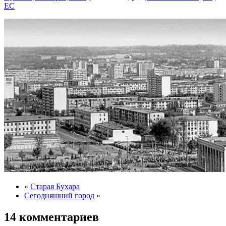
EC
«
Старая Бухара
Сегодняшний город
»
14 комментариев