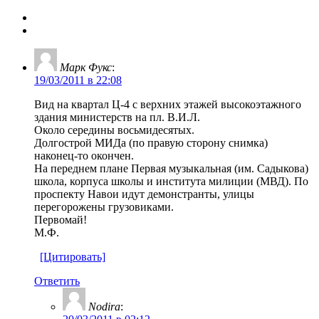
Марк Фукс
:
19/03/2011 в 22:08
Вид на квартал Ц-4 с верхних этажей высокоэтажного
здания министерств на пл. В.И.Л.
Около середины восьмидесятых.
Долгострой МИДа (по правую сторону снимка)
наконец-то окончен.
На переднем плане Первая музыкальная (им. Садыкова)
школа, корпуса школы и института милиции (МВД). По
проспекту Навои идут демонстранты, улицы
перегорожены грузовиками.
Первомай!
М.Ф.
[Цитировать]
Ответить
Nodira
: