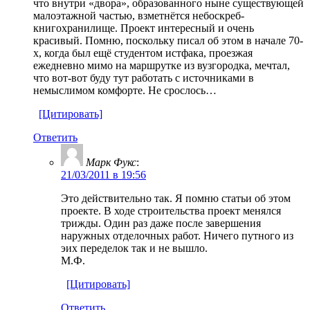
что внутри «двора», образованного ныне существующей
малоэтажной частью, взметнётся небоскреб-
книгохранилище. Проект интересный и очень
красивый. Помню, поскольку писал об этом в начале 70-
х, когда был ещё студентом истфака, проезжая
ежедневно мимо на маршрутке из вузгородка, мечтал,
что вот-вот буду тут работать с источниками в
немыслимом комфорте. Не срослось…
[Цитировать]
Ответить
Марк Фукс
:
21/03/2011 в 19:56
Это действительно так. Я помню статьи об этом
проекте. В ходе строительства проект менялся
трижды. Один раз даже после завершения
наружных отделочных работ. Ничего путного из
эих переделок так и не вышло.
М.Ф.
[Цитировать]
Ответить