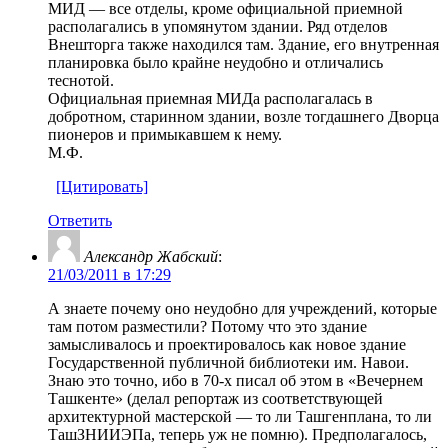
МИД — все отделы, кроме официальной приемной
располагались в упомянутом здании. Ряд отделов
Внешторга также находился там. Здание, его внутренная
планировка было крайне неудобно и отличались
теснотой.
Официальная приемная МИДа располагалась в
добротном, старинном здании, возле тогдашнего Дворца
пионеров и примыкавшем к нему.
М.Ф.
[Цитировать]
Ответить
Александр Жабский
:
21/03/2011 в 17:29
А знаете почему оно неудобно для учреждений, которые
там потом разместили? Потому что это здание
замысливалось и проектировалось как новое здание
Государственной публичной библиотеки им. Навои.
Знаю это точно, ибо в 70-х писал об этом в «Вечернем
Ташкенте» (делал репортаж из соответствующей
архитектурной мастерской — то ли Ташгенплана, то ли
ТашЗНИИЭПа, теперь уж не помню). Предполагалось,