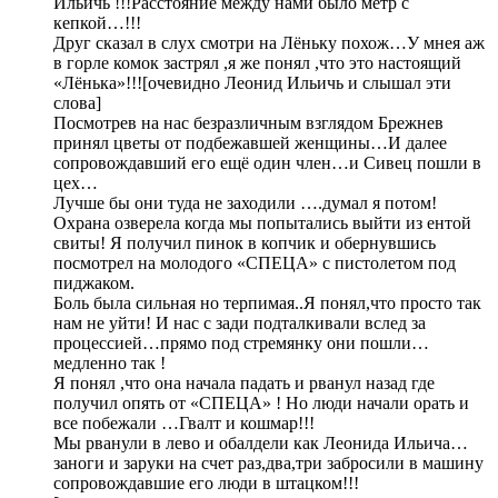
Ильичь !!!Расстояние между нами было метр с
кепкой…!!!
Друг сказал в слух смотри на Лёньку похож…У мнея аж
в горле комок застрял ,я же понял ,что это настоящий
«Лёнька»!!![очевидно Леонид Ильичь и слышал эти
слова]
Посмотрев на нас безразличным взглядом Брежнев
принял цветы от подбежавшей женщины…И далее
сопровождавший его ещё один член…и Сивец пошли в
цех…
Лучше бы они туда не заходили ….думал я потом!
Охрана озверела когда мы попытались выйти из ентой
свиты! Я получил пинок в копчик и обернувшись
посмотрел на молодого «СПЕЦА» с пистолетом под
пиджаком.
Боль была сильная но терпимая..Я понял,что просто так
нам не уйти! И нас с зади подталкивали вслед за
процессией…прямо под стремянку они пошли…
медленно так !
Я понял ,что она начала падать и рванул назад где
получил опять от «СПЕЦА» ! Но люди начали орать и
все побежали …Гвалт и кошмар!!!
Мы рванули в лево и обалдели как Леонида Ильича…
заноги и заруки на счет раз,два,три забросили в машину
сопровождавшие его люди в штацком!!!