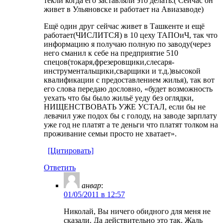
текли когда его заставляли это делать.( Сейчас он
живет в Ульяновске и работает на Авиазаводе)
Ещё один друг сейчас живет в Ташкенте и ещё
работает(ЧИСЛИТСЯ) в 10 цеху ТАПОиЧ, так что
информацию я получаю полную по заводу(через
него сманил к себе на предприятие 510
спецов(токаря,фрезеровщики,слесаря-
инструментальщики,сварщики и т.д.)высокой
квалификации с предоставлением жилья), так вот
его слова передаю дословно, «будет возможность
уехать что бы было жильё уеду без оглядки,
НИЩЕНСТВОВАТЬ УЖЕ УСТАЛ, если бы не
левачил уже подох бы с голоду, на заводе зарплату
уже год не платят а те деньги что платят толком на
проживание семьи просто не хватает».
[Цитировать]
Ответить
анвар
:
01/05/2011 в 12:57
Николай, Вы ничего обидного для меня не
сказали. Да действительно это так. Жаль