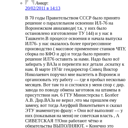
Анвар
:
20/02/2011 в 14:13
В 70 годы Правительством СССР было принято
решение о параллельном освоении ИЛ-76 на
Воронежском авиазаводе( т.к. у них было
остановлено изготовление ТУ 144) и у нас в
Ташкенте.В процессе освоения и начала выпуска
ИЛ76- у нас оказалось более прогрессивное
производство ( массовое применение станков ЧПУ,
сборка по КФО и др) и тогда было принято
решение ИЛ76 оставить за нами. Надо было всё
забирать у ВАЗа и перевезти все детали ,оснатку к
нам. В марте 1974г гендиректор Сивец Виктор
Николаевич поручил мне вылететь в Воронеж и
организовать эту работу — где я пробыл несколько
месяцев. Вот там то и состоялся у меня спор с дир.
завода по поводу обмена заготовок на штампы в
присутствии нач. 6 ГТУ Министерсва т. Болбот
А.В. Дир.ВАЗа не верил ,что мы пришлем ему
замену, вот тогда Ануфрий Викентьевич и сказал
ЭТУ знаменитую фразу: » Они всё выполнят — у
них (показывая на меня) не советская власть , А
СИВЕТСКАЯ !!!Они работают чётко и
обязательства ВЫПОЛНЯЮТ. » Конечно это