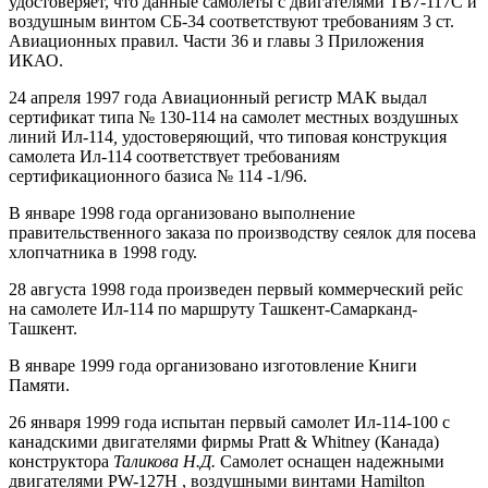
удостоверяет, что данные самолеты с двигателями ТВ7-117С и
воздушным винтом СБ-34 соответствуют требованиям 3 ст.
Авиационных правил. Части 36 и главы 3 Приложения
ИКАО.
24 апреля 1997 года Авиационный регистр МАК выдал
сертификат типа № 130-114 на самолет местных воздушных
линий Ил-114
,
удостоверяющий, что типовая конструкция
самолета Ил-114 соответствует требованиям
сертификационного базиса № 114 -1/96.
В январе 1998 года организовано выполнение
правительственного заказа по производству сеялок для посева
хлопчатника в 1998 году.
28 августа 1998 года произведен первый коммерческий рейс
на самолете Ил-114 по маршруту Ташкент-Самарканд-
Ташкент.
В январе 1999 года организовано изготовление Книги
Памяти.
26 января 1999 года испытан первый самолет Ил-114-100 с
канадскими двигателями фирмы Pratt & Whitney (Канада)
конструктора
Таликова Н.Д.
Самолет оснащен надежными
двигателями PW-127H , воздушными винтами Hamilton