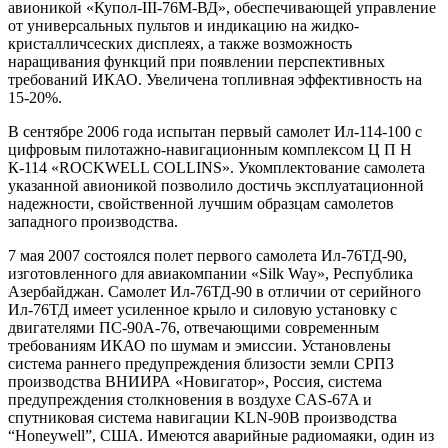
авионикой «Купол-III-76М-ВД», обеспечивающей управление
от универсальных пультов и индикацию на жидко-
кристалличсеских дисплеях, а также возможность
наращивания функций при появлении перспективных
требований ИКАО. Увеличена топливная эффективность на
15-20%.
В сентябре 2006 года испытан первый самолет Ил-114-100 с
цифровым пилотажно-навигационным комплексом Ц П Н
К-114 «ROCKWELL COLLINS». Укомплектование самолета
указанной авионикой позволило достичь эксплуатационной
надежности, свойственной лучшим образцам самолетов
западного производства.
7 мая 2007 состоялся полет первого самолета Ил-76ТД-90,
изготовленного для авиакомпании «Silk Way», Республика
Азербайджан. Самолет Ил-76ТД-90 в отличии от серийного
Ил-76ТД имеет усиленное крыло и силовую установку с
двигателями ПС-90А-76, отвечающими современным
требованиям ИКАО по шумам и эмиссии. Установлены
система раннего предупреждения близости земли СРПЗ
производства ВНИИРА «Новигатор», Россия, система
предупреждения столкновения в воздухе CAS-67A и
спутниковая система навигации KLN-90B производства
“Honeywell”, США. Имеются аварийные радиомаяки, один из