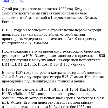
закладки
|
EC
Датой рождения завода считается 1932 год. Будущий
самолетостроительный гигант был основан на базе
авиаремонтной мастерской в Подмосковном пос. Химки,
Россия.
В 1935 году было завершено строительство первой очереди
производственных мощностей, на которой начали
производить модернизацию самолетов Ант-9 по проекту
конструктора
А.Н. Туполева.
После создания в это же время конструкторского бюро под
руководством
Н.Н. Поликарпова
завод по его проектам с 1936
года приступил к выпуску опытных образцов истребителей
ВИТ-1, ВИТ-2, И-15, И-15в, И-16, И-153 «Чайка».
В июне 1937 года построены катера на воздушной подушке
Л-1 и Л-5 конструктора профессора
В.И. Левкова
. Испытания
проводились под Ленинградом в Финском заливе.
В 1938 году самолеты ВИТ-1, ВИТ-2, И-15, И-15в, И-16,
И-153 «Чайка», ББС совершили свои первые полеты,
большинство из которых испытывал Герой Советского Союза
В.П. Чкалов
. Его имя присвоено заводу по ходатайству
рабочих и служащих завода № 84 в сентябре 1937 года.