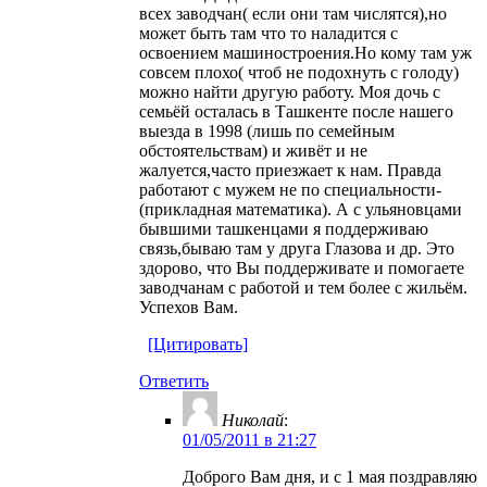
всех заводчан( если они там числятся),но
может быть там что то наладится с
освоением машиностроения.Но кому там уж
совсем плохо( чтоб не подохнуть с голоду)
можно найти другую работу. Моя дочь с
семьёй осталась в Ташкенте после нашего
выезда в 1998 (лишь по семейным
обстоятельствам) и живёт и не
жалуется,часто приезжает к нам. Правда
работают с мужем не по специальности-
(прикладная математика). А с ульяновцами
бывшими ташкенцами я поддерживаю
связь,бываю там у друга Глазова и др. Это
здорово, что Вы поддерживате и помогаете
заводчанам с работой и тем более с жильём.
Успехов Вам.
[Цитировать]
Ответить
Николай
:
01/05/2011 в 21:27
Доброго Вам дня, и с 1 мая поздравляю