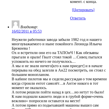
комент. с конца.
[Цитировать]
Ответить
Владимир
:
16/02/2011 в 05:53
Неужели работники завода забыли 1982 год и нашего
многоуважаемого и ныне покойного Леонида Ильича
Брежнева !
Ох и встретили они его на ТАПОиЧ ! Как обезьяны
прыгали и орали! Гвалт стоял токой …Сивец пытался
успокоить но ничего не получилось…
А мы и не знали ничего[кто к нам приедет] и в начале
перерыва на обед залезли в Ан22 посмотреть, он стоял с
большим монопланом.
В кабине пилотов мы и сидели,рассуждая о том времени
когда строили ентот самолёт…в Антэе никого в тот
момент не оказалось.
А потом решили пойти назад в цех…но нетут то было!
К нам подошли какието люди и в грубой форме»очень
вежливо» попросили оставатся на месте!
А потом прямо из подьехавшей машины вышел сам