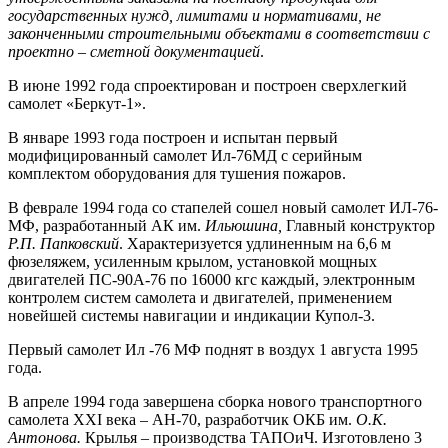
государственных нужд, лимитами и нормативами, не
законченными строительными объектами в соответствии с
проектно – сметной документацией
.
В июне 1992 года спроектирован и построен сверхлегкий
самолет «Беркут-1».
В январе 1993 года построен и испытан первый
модифицированный самолет Ил-76МД с серийным
комплектом оборудования для тушения пожаров.
В феврале 1994 года со стапелей сошел новый самолет ИЛ-76-
МФ, разработанный АК им.
Ильюшина,
Главный конструктор
Р.П. Папковский
. Характеризуется удлиненным на 6,6 м
фюзеляжем, усиленным крылом, установкой мощных
двигателей ПС-90А-76 по 16000 кгс каждый, электронным
контролем систем самолета и двигателей, применением
новейшей системы навигации и индикации Купол-3.
Первый самолет Ил -76 МФ поднят в воздух 1 августа 1995
года.
В апреле 1994 года завершена сборка нового транспортного
самолета XXI века – АН-70, разработчик ОКБ им.
О.К.
Антонова.
Крылья – производства ТАПОиЧ. Изготовлено 3