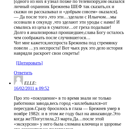
[одного из них я узнал позже по телевизору,им оказался
личный охранник Брежнева ШЕФ так сказать,ох и
сказки он рассказывал и «добрым совсем» оказался].
— Да после того ,что эти…зделали с Ильичом…мы
осознали в секунду ,что зделают эти уроды с нами! И
смылись из цеха в суматохе…от греха подальше!
Долго я анализировал проишедшее,слава Богу осталось
чем соображать после случившегося…
Чот мне кажется,неспроста Брежнева под стремянку
повели …ух неспроста! Вот чьих рук это дело история
наврядли раскроет свои секреты!
[Цитировать]
Ответить
ELLE
:
16/02/2011 в 09:52
Про это «покушение» в то время знали не только
работники завода,весь город «захлебывался»от
пересудов.Сразу бросилось в глаза — Брежнев умер в
ноябре 1982г. и в этом же году был на авиазаводе.Это
когда же?Погуглила,23 марта.Да…после этой
«экскурсии» у него была сломана ключица и здоровье