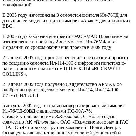
модификаций.
В 2005 году изготовлены 3 самолета-носителя Ил-76ТД для
дальнейшей модификации в самолет «Авакс» для индийских
ВВС.
В 2005 году заключен контракт с ОАО «МАК Ильюшин» на
изготовление и поставку 2-х самолетов Ил-76МФ для
Иордании со сроком окончания проекта в 2009 году.
21 апреля 2005 года принято решение о реализации проекта
по созданию самолета Ил-114-100 с цифровым пилотажно-
навигационным комплексом Ц П Н К-114
«ROCKWELL
COLLINS».
21 апреля 2005 года получено Свидетельство АРМАК об
одобрении производства самолетов Ил-114, Ил-114-100,
Ил-76Т, Ил-76ТД.
5 августа 2005 года испытан модернизированный самолет
Ил-76-ТД-90ВД с двигателями ПС-90А-76.
Самолетуприсвоено имя
В.Коккинаки.
Самолет создан
совместно АК «
Ильюшин
», ОАО «Пермские моторы» и ГАО
«ТАПОиЧ» по заказу Группы компаний «Волга-Днепр».
Оснащен усовершенствованными силовой установкой и