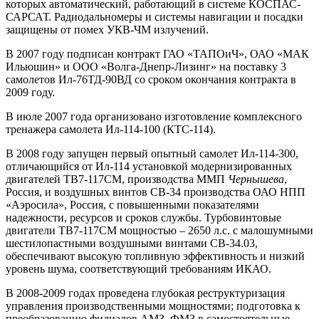
которых автоматический, работающий в системе КОСПАС-
САРСАТ. Радиодальномеры и системы навигации и посадки
защищены от помех УКВ-ЧМ излучений.
В 2007 году подписан контракт ГАО «ТАПОиЧ», ОАО «МАК
Ильюшин» и ООО «Волга-Днепр-Лизинг» на поставку 3
самолетов Ил-76ТД-90ВД со сроком окончания контракта в
2009 году.
В июле 2007 года организовано изготовление комплексного
тренажера самолета Ил-114-100 (КТС-114).
В 2008 году запущен первый опытный самолет Ил-114-300,
отличающийся от Ил-114 установкой модернизированных
двигателей ТВ7-117СМ, производства ММП
Чернышева
,
Россия, и воздушных винтов СВ-34 производства ОАО НПП
«Аэросила», Россия, с повышенными показателями
надежности, ресурсов и сроков службы. Турбовинтовые
двигатели ТВ7-117СМ мощностью – 2650 л.с. с малошумными
шестилопастными воздушными винтами СВ-34.03,
обеспечивают высокую топливную эффективность и низкий
уровень шума, соответствующий требованиям ИКАО.
В 2008-2009 годах проведена глубокая реструктуризация
управления производственными мощностями; подготовка к
преобразованию филиалов АМЗ, ФМЗ в самостоятельные