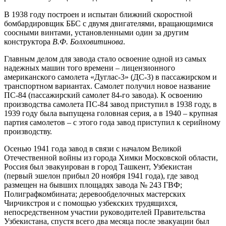
В 1938 году построен и испытан ближний скоростной
бомбардировщик ББС с двумя двигателями, вращающимися
соосными винтами, установленными один за другим
конструктора
В.Ф. Болховитинова
.
Главным делом для завода стало освоение одной из самых
надежных машин того времени – лицензионного
американского самолета «Дуглас-3» (ДС-3) в пассажирском и
транспортном вариантах. Самолет получил новое название
ПС-84 (пассажирский самолет 84-го завода). К освоению
производства самолета ПС-84 завод приступил в 1938 году, в
1939 году была выпущена головная серия, а в 1940 – крупная
партия самолетов – с этого года завод приступил к серийному
производству.
Осенью 1941 года завод в связи с началом Великой
Отечественной войны из города Химки Московской области,
Россия был эвакуирован в город Ташкент, Узбекистан
(первый эшелон прибыл 20 ноября 1941 года), где завод
размещен на бывших площадях завода № 243 ГВФ;
Полиграфкомбината; деревообделочных мастерских
Чирчикстроя и с помощью узбекских трудящихся,
непосредственном участии руководителей Правительства
Узбекистана, спустя всего два месяца после эвакуации был