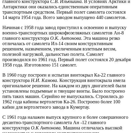
главного конструктора
С.В. Ильюшина.
В условиях Арктики и
Антарктики они оказались единственным оперативным
транспортным средством. Первый полет самолета состоялся
14 марта 1954 года. Всего заводом выпущено 440 самолетов.
Начиная с 1958 года завод приступил к освоению и выпуску
военно-транспортных широкофюзеляжных самолетов Ан-8
главного конструктора
О.К. Антонова
. Эта машина резко
отличалась от самолета Ил-14 своим конструктивным
решением, назначением, увеличенным взлетным весом,
полезной нагрузкой, дальностью полета. Самолет
производился по 1961 год. Первый полет состоялся 20 декабря
1958 года. Изготовлено 151 самолет.
В 1960 году построен и испытан винтокрыл Ка-22 главного
конструктора
Н.И. Камова
. Конструкция винтокрыла имела
оригинальное решение. На каждом из двух двигателей были
установлены подъемные и тянущие винты. Было построено
пять таких машин. Серийно не выпускались. Строились до
1962 года кабины вертолетов Ка-26. Построено более 100
кабин для вертолетного завода в Кумертау.
С 1961 года налажен выпуск крупного и более совершенного
десантно-транспортного самолета Ан -12 главного
конструктора
О.К Антонова.
Машина отличалась высокой