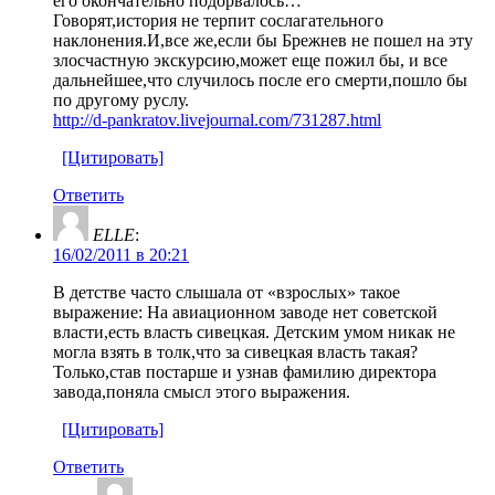
его окончательно подорвалось…
Говорят,история не терпит сослагательного
наклонения.И,все же,если бы Брежнев не пошел на эту
злосчастную экскурсию,может еще пожил бы, и все
дальнейшее,что случилось после его смерти,пошло бы
по другому руслу.
http://d-pankratov.livejournal.com/731287.html
[Цитировать]
Ответить
ELLE
:
16/02/2011 в 20:21
В детстве часто слышала от «взрослых» такое
выражение: На авиационном заводе нет советской
власти,есть власть сивецкая. Детским умом никак не
могла взять в толк,что за сивецкая власть такая?
Только,став постарше и узнав фамилию директора
завода,поняла смысл этого выражения.
[Цитировать]
Ответить