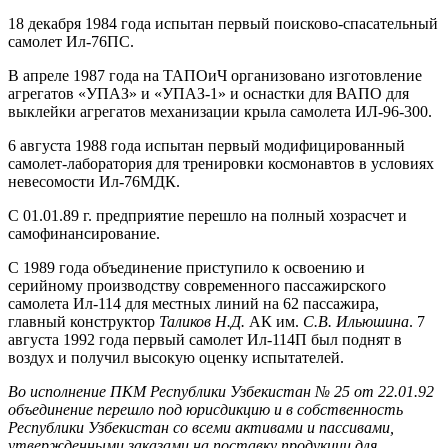
18 декабря 1984 года испытан первый поисково-спасательный
самолет Ил-76ПС.
В апреле 1987 года на ТАПОиЧ организовано изготовление
агрегатов «УПАЗ» и «УПАЗ-1» и оснастки для ВАПО для
выклейки агрегатов механизации крыла самолета ИЛ-96-300.
6 августа 1988 года испытан первый модифицированный
самолет-лаборатория для тренировки космонавтов в условиях
невесомости Ил-76МДК.
С 01.01.89 г. предприятие перешло на полный хозрасчет и
самофинансирование.
С 1989 года объединение приступило к освоению и
серийному производству современного пассажирского
самолета Ил-114 для местных линий на 62 пассажира,
главный конструктор
Таликов Н.Д.
АК им.
С.В. Ильюшина
. 7
августа 1992 года первый самолет Ил-114П был поднят в
воздух и получил высокую оценку испытателей.
Во исполнение ПКМ Республики Узбекистан № 25 от 22.01.92
объединение перешло под юрисдикцию и в собственность
Республики Узбекистан со всеми активами и пассивами,
утвержденными заказами на поставку продукции для