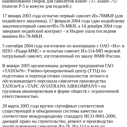
наименований сборок для самолетов Боинг-737, Боинг-757
(панели Р-5 и кожухи для педалей.)
17 января 2003 года испытан первый самолет
Ил-78МКИ
(для
индийского заказчика), 17 февраля 2004 года сдан индийскому
заказчикупервый самолетИл-76-МКИ, а 14 декабря 2004 года
завершен индийский контракт – в Индию ушла последняя
машина Ил-78-МКИ.
5 сентября 2004 года изготовлен по кооперации с ОАО «Ил» и
НПО «Радар-ММС» и испытан самолет Ил-114-МП морской
патрульный самолет, изготовленный по заказу ВМФ России.
В январе 2005 организованы дочерние предприятия ГАО
«ТАПОиЧ»: Учебно-тренировочный центр (УТЦ) по
подготовке и переподготовке специалистов летного и
обслуживающего персонала самолетов производства
ТАПОиЧ и «TAPC AVIATRANS AIRKOMPANY» по
грузовым авиаперевозкам в форме обществ с ограниченной
ответственностью.
28 марта 2005 года вручен сертификат соответствия
существующей в объединении системы качества на
соответствие международному стандарту ИСО-9001-2000,
дающий право на строительство, ремонт и производство
техобслуживания самолетов Ил-76, Ил-114 и всех их