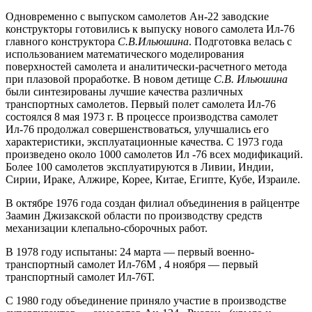
Одновременно с выпуском самолетов Ан-22 заводские
конструкторы готовились к выпуску нового самолета Ил-76
главного конструктора
С.В.Ильюшина
. Подготовка велась с
использованием математического моделирования
поверхностей самолета и аналитически-расчетного метода
при плазовой проработке. В новом детище
С.В. Ильюшина
были синтезированы лучшие качества различных
транспортных самолетов. Первый полет самолета Ил-76
состоялся 8 мая 1973 г. В процессе производства самолет
Ил-76 продолжал совершенствоваться, улучшались его
характеристики, эксплуатационные качества. С 1973 года
произведено около 1000 самолетов Ил -76 всех модификаций.
Более 100 самолетов эксплуатируются в Ливии, Индии,
Сирии, Ираке, Алжире, Корее, Китае, Египте, Кубе, Израиле.
В октябре 1976 года создан филиал объединения в райцентре
Заамин Джизакской области по производству средств
механизации клепально-сборочных работ.
В 1978 году испытаны: 24 марта — первый военно-
транспортный самолет Ил-76М , 4 ноября — первый
транспортный самолет Ил-76Т.
С 1980 году объединение приняло участие в производстве