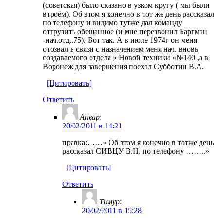
(советская) было сказано в узком кругу ( мы были
втроём). Об этом я конечно в тот же день рассказал
по телефону и видимо тутже дал команду
отгрузить обещанное (и мне перезвонил Баргман
-нач.отд..75). Вот так. А в июле 1974г он меня
отозвал в связи с назначением меня нач. вновь
создаваемого отдела » Новой техники «№140 ,а в
Воронеж для завершения поехал Субботин В.А.
[Цитировать]
Ответить
Анвар
:
20/02/2011 в 14:21
правка:……» Об зтом я конечно в тотже день
рассказал СИВЦУ В.Н. по телефону ……..»
[Цитировать]
Ответить
Тимур
:
20/02/2011 в 15:28