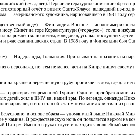
ирликийский (см. далее). Первое литературное описание образа
ый стихотворный отчёт о визите Санта-Клауса, вышедший из-по
ма — американского художника, нарисовавшего в 1931 году сер
ждественский дед») — Финляндия. Внешне — аналог американског
 носу. Живёт на горе Корвантунтури («гора-ухо»), то ли в избушк
ил на рождество по домам, колядовал, угощал послушных детей
и и ряде скандинавских стран. В 1985 году в Финляндии был Са
аса») — Нидерланды, Голландия. Приплывает на праздник на пар
его персонажа, но, тем не менее, дети на Кипре пишут своему 
ани на крыше и через печную трубу проникает в дом, где для не
— территория современной Турции. Один из прообразов многих
х детей, жил в III-IV вв. нашей эры. По легенде, однажды Нико
нонизировали, и и он стал объектом почитания христиан из разн
 Безусловно, в основе образа — упомянутый выше Николай Мирл
ие у камина. В рождественскую ночь он появляется верхом на к
й Питер». Именно в руках слуги и находится волшебный мешок
ника он приезжает к своим юным друзьям на ослике, в сопрово