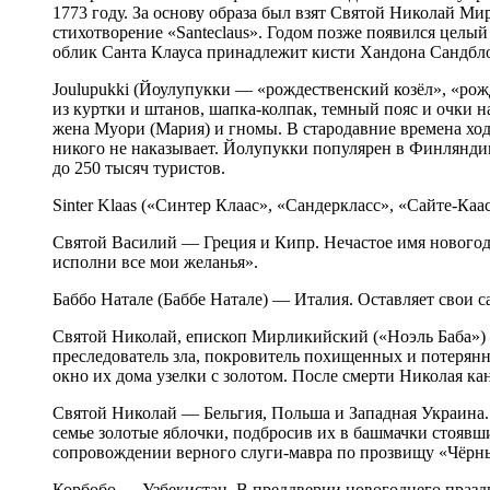
1773 году. За основу образа был взят Святой Николай М
стихотворение «Santeclaus». Годом позже появился цел
облик Санта Клауса принадлежит кисти Хандона Сандбло
Joulupukki (Йоулупукки — «рождественский козёл», «ро
из куртки и штанов, шапка-колпак, темный пояс и очки на
жена Муори (Мария) и гномы. В стародавние времена ход
никого не наказывает. Йолупукки популярен в Финлянди
до 250 тысяч туристов.
Sinter Klaas («Синтер Клаас», «Сандеркласс», «Сайте-Ка
Святой Василий — Греция и Кипр. Нечастое имя новогодн
исполни все мои желанья».
Баббо Натале (Баббе Натале) — Италия. Оставляет свои с
Святой Николай, епископ Мирликийский («Ноэль Баба») 
преследователь зла, покровитель похищенных и потерянны
окно их дома узелки с золотом. После смерти Николая ка
Святой Николай — Бельгия, Польша и Западная Украина.
семье золотые яблочки, подбросив их в башмачки стоявш
сопровождении верного слуги-мавра по прозвищу «Чёрны
Корбобо — Узбекистан. В преддверии новогоднего празд