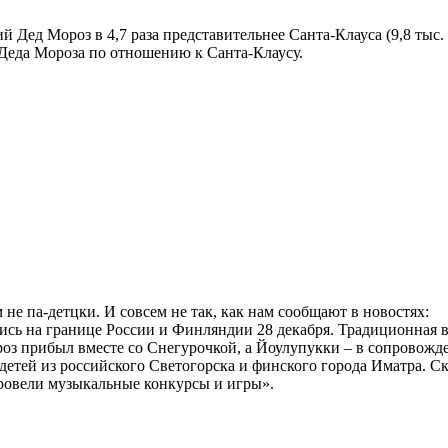
ед Мороз в 4,7 раза представительнее Санта-Клауса (9,8 тыс. 
 Деда Мороза по отношению к Санта-Клаусу.
м не па-детцки. И совсем не так, как нам сообщают в новостях:
сь на границе России и Финляндии 28 декабря. Традиционная вс
оз прибыл вместе со Снегурочкой, а Йоулупукки – в сопровожд
 детей из российского Светогорска и финского города Иматра. 
ровели музыкальные конкурсы и игры».