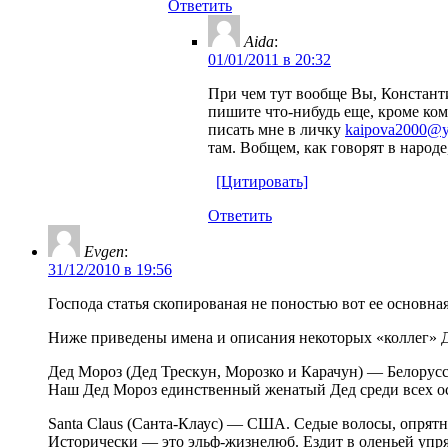
Ответить
Aida
:
01/01/2011 в 20:32
При чем тут вообще Вы, Константи
пишите что-нибудь еще, кроме ком
писать мне в личку
kaipova2000@y
там. Вобщем, как говорят в народ
[Цитировать]
Ответить
Evgen
:
31/12/2010 в 19:56
Господа статья скопированая не поностью вот ее основная
Ниже приведены имена и описания некоторых «коллег» Де
Дед Мороз (Дед Трескун, Морозко и Карачун) — Белорусси
Наш Дед Мороз единственный женатый Дед среди всех остал
Santa Claus (Санта-Клаус) — США. Седые волосы, опрятн
Исторически — это эльф-жизнелюб. Ездит в оленьей упря