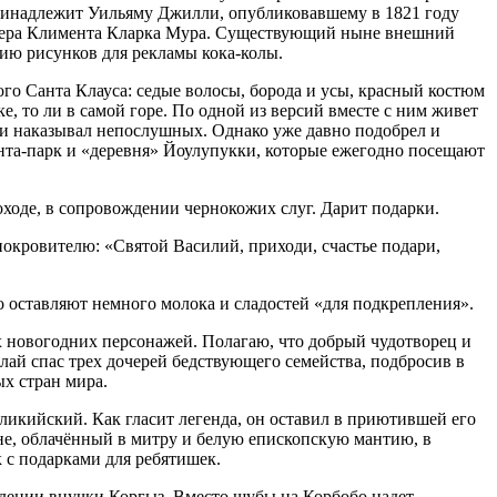
 принадлежит Уильяму Джилли, опубликовавшему в 1821 году
д пера Климента Кларка Мура. Существующий ныне внешний
ию рисунков для рекламы кока-колы.
о Санта Клауса: седые волосы, борода и усы, красный костюм
е, то ли в самой горе. По одной из версий вместе с ним живет
 и наказывал непослушных. Однако уже давно подобрел и
нта-парк и «деревня» Йоулупукки, которые ежегодно посещают
оходе, в сопровождении чернокожих слуг. Дарит подарки.
покровителю: «Святой Василий, приходи, счастье подари,
го оставляют немного молока и сладостей «для подкрепления».
 новогодних персонажей. Полагаю, что добрый чудотворец и
лай спас трех дочерей бедствующего семейства, подбросив в
ых стран мира.
икийский. Как гласит легенда, он оставил в приютившей его
оне, облачённый в митру и белую епископскую мантию, в
 с подарками для ребятишек.
ждении внучки Коргыз. Вместо шубы на Корбобо надет