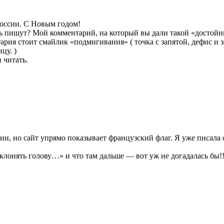
России. С Новым годом!
есь пишут? Мой комментарий, на который вы дали такой «достойны
рия стоит смайлик «подмигивания» ( точка с запятой, дефис и з
цу. )
 читать.
ии, но сайт упрямо показывает французский флаг. Я уже писала о
нять голову…» и что там дальше — вот уж не догадалась бы!!! ;-)