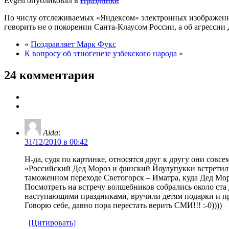
Evgen опубликовал в
Праздники
По числу отслеживаемых «Яндексом» электронных изображений Д
говорить не о покорении Санта-Клаусом России, а об агрессии
«
Поздравляет Марк Фукс
К вопросу об этногенезе узбекского народа
»
24 комментария
Aida
:
31/12/2010 в 00:42
Н-да, судя по картинке, относятся друг к другу они совсе
«Российский Дед Мороз и финский Йоулупукки встретили
таможенном переходе Светогорск – Иматра, куда Дед Мор
Посмотреть на встречу волшебников собрались около ста
наступающими праздниками, вручили детям подарки и п
Говорю себе, давно пора перестать верить СМИ!!! :-0))))
[Цитировать]