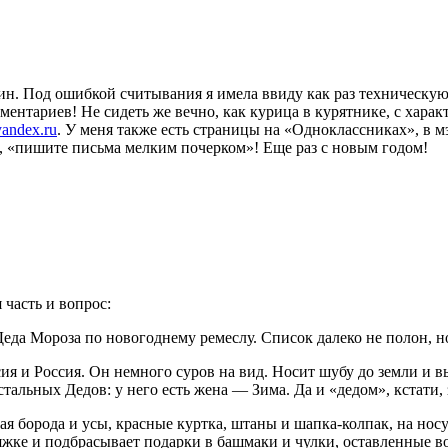
н. Под ошибкой считывания я имела ввиду как раз техническую ст
ментариев! Не сидеть же вечно, как курица в курятнике, с хара
andex.ru
. У меня также есть страницы на «Одноклассниках», в м
е, «пишите письма мелким почерком»! Еще раз с новым годом!
 часть и вопрос:
да Мороза по новогоднему ремеслу. Список далеко не полон, но
я и Россия. Он немного суров на вид. Носит шубу до земли и в
ьных Дедов: у него есть жена — Зима. Да и «дедом», кстати, зо
ая борода и усы, красные куртка, штаны и шапка-колпак, на но
жке и подбрасывает подарки в башмаки и чулки, оставленные во