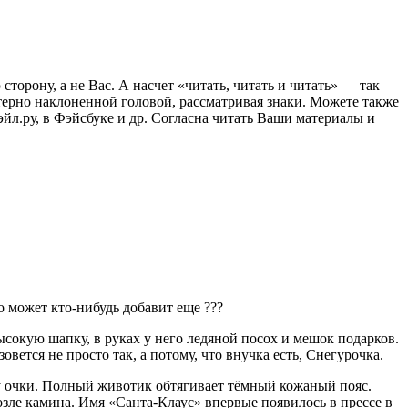
орону, а не Вас. А насчет «читать, читать и читать» — так
ктерно наклоненной головой, рассматривая знаки. Можете также
эйл.ру, в Фэйсбуке и др. Согласна читать Ваши материалы и
 может кто-нибудь добавит еще ???
ысокую шапку, в руках у него ледяной посох и мешок подарков.
вется не просто так, а потому, что внучка есть, Снегурочка.
су очки. Полный животик обтягивает тёмный кожаный пояс.
зле камина. Имя «Санта-Клаус» впервые появилось в прессе в