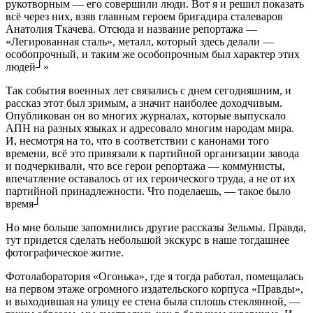
рукотворным — его совершили люди. Вот я и решил показать
всё через них, взяв главным героем бригадира сталеваров
Анатолия Ткачева. Отсюда и название репортажа —
«Легированная сталь», металл, который здесь делали —
особопрочный, и таким же особопрочным был характер этих
людей┘»
Так события военных лет связались с днем сегодняшним, и
рассказ этот был зримым, а значит наиболее доходчивым.
Опубликован он во многих журналах, которые выпускало
АПН на разных языках и адресовало многим народам мира.
И, несмотря на то, что в соответствии с канонами того
времени, всё это привязали к партийной организации завода
и подчеркивали, что все герои репортажа — коммунисты,
впечатление оставалось от их героического труда, а не от их
партийной принадлежности. Что поделаешь, — такое было
время┘
Но мне больше запомнились другие рассказы Зельмы. Правда,
тут придется сделать небольшой экскурс в наше тогдашнее
фотографическое житие.
Фотолаборатория «Огонька», где я тогда работал, помещалась
на первом этаже огромного издательского корпуса «Правды»,
и выходившая на улицу ее стена была сплошь стеклянной, —