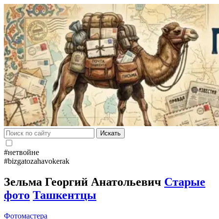
Искать
#нетвойне
#bizgatozahavokerak
Зельма Георгий Анатольевич
Старые
фото
Ташкентцы
Фотомастера