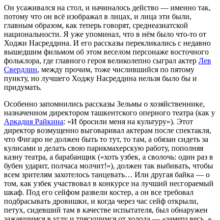
Он усаживался на стол, и начиналось действо — именно так,
потому что он всё изображал в лицах, и лица эти были,
главным образом, как теперь говорят, среднеазиатской
национальности. Я уже упоминал, что в нём было что-то от
Ходжи Насреддина. И его рассказы перекликались с недавно
вышедшим фильмом об этом веселом персонаже восточного
фольклора, где главного героя великолепно сыграл актер
Лев
Свердлин
, между прочим, тоже числившийся по пятому
пункту, но лучшего Ходжу Насреддина нельзя было бы и
придумать.
Особенно запомнились рассказы Зельмы о хозяйственнике,
назначенном директором ташкентского оперного театра (как у
Аркадия Райкина
: «И бросили меня на культуру»). Этот
директор возмущенно выговаривал актерам после спектакля,
что Фигаро не должен быть то тут, то там, а обязан сидеть за
кулисами и делать свою парикмахерскую работу, пополняя
казну театра, а барабанщик («хоть узбек, а сволочь: один раз в
бубен ударит, полчаса молчит!»), должен так выбивать, чтобы
всем зрителям захотелось танцевать… Или другая байка — о
том, как узбек участвовал в конкурсе на лучший несгораемый
шкаф. Под его сейфом развели костер, а он все требовал
подбрасывать дровишки, и когда через час сейф открыли,
петух, сидевший там в качестве испытателя, был обнаружен
зажавшимся в углу и трясущимся от холода — «замерз весь..».