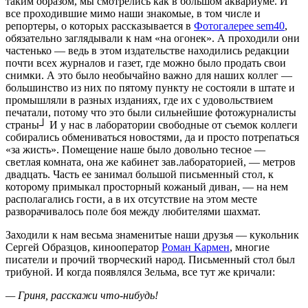
таким образом, мы смотрелись как в большом аквариуме. И
все проходившие мимо наши знакомые, в том числе и
репортеры, о которых рассказывается в
Фотогалерее sem40
,
обязательно заглядывали к нам «на огонек». А проходили они
частенько — ведь в этом издательстве находились редакции
почти всех журналов и газет, где можно было продать свои
снимки. А это было необычайно важно для наших коллег —
большинство из них по пятому пункту не состояли в штате и
промышляли в разных изданиях, где их с удовольствием
печатали, потому что это были сильнейшие фотожурналисты
страны┘ И у нас в лаборатории свободные от съемок коллеги
собирались обмениваться новостями, да и просто потрепаться
«за жисть». Помещение наше было довольно тесное —
светлая комната, она же кабинет зав.лабораторией, — метров
двадцать. Часть ее занимал большой письменный стол, к
которому примыкал просторный кожаный диван, — на нем
располагались гости, а в их отсутствие на этом месте
разворачивалось поле боя между любителями шахмат.
Заходили к нам весьма знаменитые наши друзья — кукольник
Сергей Образцов, кинооператор
Роман Кармен
, многие
писатели и прочий творческий народ. Письменный стол был
трибуной. И когда появлялся Зельма, все тут же кричали:
— Гриня, расскажи что-нибудь!