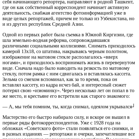
себя начинающего репортера, направляют в родной Ташкент,
где он как собственный корреспондент начинает активную
деятельность, снабжая агентство фотоинформацией уже в
виде целых репортажей, причем не только из Узбекистана, но
и из других республик Средней Азии.
Одной из первых работ была съемка в Южной Киргизии, где
шла земельно-водная реформа, сопровождавшаяся
различными социальными коллизиями. Снимать приходилось
камерой 13х18, со штатива, накрываясь черным полотном,
изображение на матовом стекле располагалось «вверх
ногами», и приходилось воспринимать жизнь в перевернутом
виде. Сначала надо было наводить на резкость по матовому
стеклу, потом рамка с ним сдвигалась и вставлялась кассета.
Зельма со смехом вспоминал, как за то время, пока он
вставлял кассету, из кадра исчез бай, и интересный сюжет
потерял свою «изюминку». Через несколько лет он попал в то
же место, и крестьяне его встретили как старого знакомого:
— А, мы тебя помним, ты, когда снимал, одеялом укрывался┘
Мастерство его быстро набирало силу, и вскоре он вышел в
первые ряды фотокорреспондентов. Уже с 1928 года на
обложках «Советского фото» стали появляться его снимки, и
в разных изданиях — репортажи и очерки, запечатлевшие все