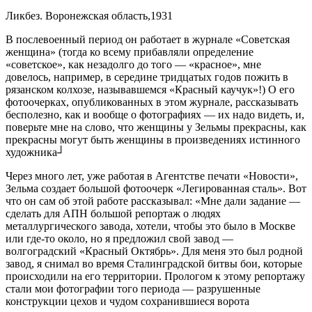
Ликбез. Воронежская область,1931
В послевоенный период он работает в журнале «Советская
женщина» (тогда ко всему прибавляли определение
«советское», как незадолго до того — «красное», мне
довелось, например, в середине тридцатых годов пожить в
рязанском колхозе, называвшемся «Красный каучук»!) О его
фотоочерках, опубликованных в этом журнале, рассказывать
бесполезно, как и вообще о фотографиях — их надо видеть, и,
поверьте мне на слово, что женщины у Зельмы прекрасны, как
прекрасны могут быть женщины в произведениях истинного
художника┘
Через много лет, уже работая в Агентстве печати «Новости»,
Зельма создает большой фотоочерк «Легированная сталь». Вот
что он сам об этой работе рассказывал: «Мне дали задание —
сделать для АПН большой репортаж о людях
металлургического завода, хотели, чтобы это было в Москве
или где-то около, но я предложил свой завод —
волгоградский «Красный Октябрь». Для меня это был родной
завод, я снимал во время Сталинградской битвы бои, которые
происходили на его территории. Прологом к этому репортажу
стали мои фотографии того периода — разрушенные
конструкции цехов и чудом сохранившиеся ворота