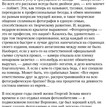
Во всех его рассказах всегда было двойное дно, — кто захочет
— поймет. Эти, как теперь их называют, тусовки, плавно
переходили в профессиональные беседы, в обмен мнениями
по разным вопросам текущей жизни, и такое творческое
общение сплачивало фотографов в единую семью,
способствовало их творческому развитию. И, видимо,
недаром возникло крылатое выражение: «Фоторепортеры —
это не профессия, это нация!» Казалось бы, удивительно —
при том творческом соревновании, когда каждый из них
стремился быстрее и лучше других напечататься на страницах
своего издания, никакого антагонизма между ними не было.
Наоборот, если у кого-то на ответственной официальной
съемке случался прокол, — камера отказала или пленку
ненароком засветил — кто-нибудь из коллег обязательно
выручал, — давал ему «соседний» негатив, и дело кончалось
благополучно. А если с кем-то стряслась беда, √ все спешили
на помощь. Может быть, это срабатывал Закон: «Все евреи
ответственны друг за друга», распространявшийся на всю
фотографическую братию? Ведь она процентов на девяносто
состояла именно из евреев…
В последние годы своей жизни Георгий Зельма много
времени и сил отдавал юным фотолюбителям — в
подмосковном поселке Вороново, где был хороший клуб, он
помог создать фотогалерею и при ней детскую студию,