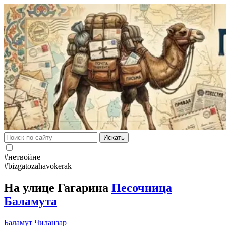
Искать
#нетвойне
#bizgatozahavokerak
На улице Гагарина
Песочница
Баламута
Баламут
Чиланзар