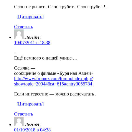
Слон не рычит . Слон трубит . Слон трубел !..
[Цитировать]
Ответить
ЛеНиН
:
19/07/2011 в 18:38
.
Ещё немного о нашей улице …
Ссылка —
сообщение о фильме «Буря над Азией».
http://www.fromuz.com/forum/index.php?
showtopic=20944&st=615#entry3055784
Если интерестно — можно распечатать .
[Цитировать]
Ответить
ЛеНиН
:
01/10/2018 в 04:38