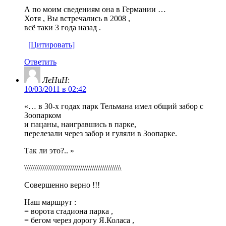
А по моим сведениям она в Германии …
Хотя , Вы встречались в 2008 ,
всё таки 3 года назад .
[Цитировать]
Ответить
ЛеНиН
:
10/03/2011 в 02:42
«… в 30-х годах парк Тельмана имел общий забор с
Зоопарком
и пацаны, наигравшись в парке,
перелезали через забор и гуляли в Зоопарке.
Так ли это?.. »
\\\\\\\\\\\\\\\\\\\\\\\\\\\\\\\\\\\\\\\\\\\\\\\\
Совершенно верно !!!
Наш маршрут :
= ворота стадиона парка ,
= бегом через дорогу Я.Коласа ,