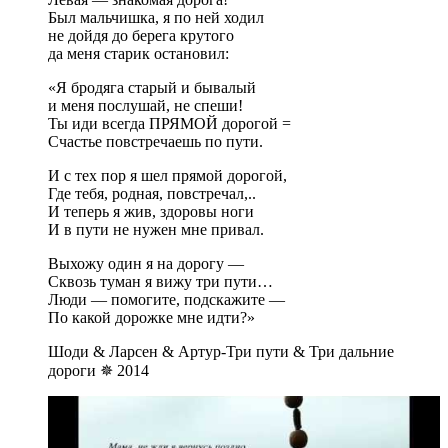
Был мальчишка, я по ней ходил
не дойдя до берега крутого
да меня старик остановил:
«Я бродяга старый и бывалый
и меня послушай, не спеши!
Ты иди всегда ПРЯМОЙ дорогой =
Счастье повстречаешь по пути.
И с тех пор я шел прямой дорогой,
Где тебя, родная, повстречал,..
И теперь я жив, здоровы ноги
И в пути не нужен мне привал.
Выхожу один я на дорогу —
Cквозь туман я вижу три пути…
Люди — помогите, подскажите —
По какой дорожке мне идти?»
Шоди & Ларсен & Артур-Три пути & Три дальние
дороги ✵ 2014