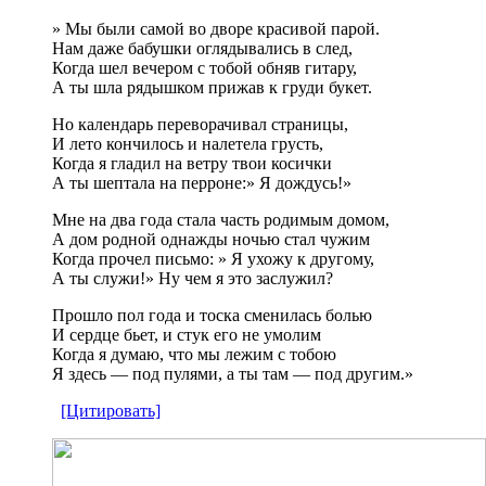
» Мы были самой во дворе красивой парой.
Нам даже бабушки оглядывались в след,
Когда шел вечером с тобой обняв гитару,
А ты шла рядышком прижав к груди букет.
Но календарь переворачивал страницы,
И лето кончилось и налетела грусть,
Когда я гладил на ветру твои косички
А ты шептала на перроне:» Я дождусь!»
Мне на два года стала часть родимым домом,
А дом родной однажды ночью стал чужим
Когда прочел письмо: » Я ухожу к другому,
А ты служи!» Ну чем я это заслужил?
Прошло пол года и тоска сменилась болью
И сердце бьет, и стук его не умолим
Когда я думаю, что мы лежим с тобою
Я здесь — под пулями, а ты там — под другим.»
[Цитировать]