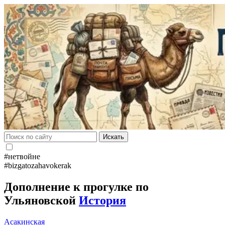
Искать
#нетвойне
#bizgatozahavokerak
Дополнение к прогулке по
Ульяновской
История
Асакинская