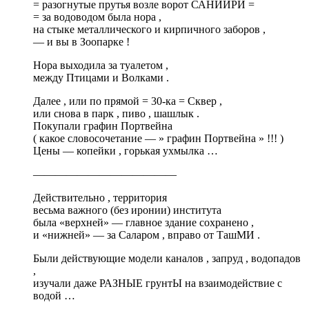
= разогнутые прутья возле ворот САНИИРИ =
= за водоводом была нора ,
на стыке металлического и кирпичного заборов ,
— и вы в Зоопарке !
Нора выходила за туалетом ,
между Птицами и Волками .
Далее , или по прямой = 30-ка = Сквер ,
или снова в парк , пиво , шашлык .
Покупали графин Портвейна
( какое словосочетание — » графин Портвейна » !!! )
Цены — копейки , горькая ухмылка …
—————————————
Действительно , территория
весьма важного (без иронии) института
была «верхней» — главное здание сохранено ,
и «нижней» — за Саларом , вправо от ТашМИ .
Были действующие модели каналов , запруд , водопадов
,
изучали даже РАЗНЫЕ грунтЫ на взаимодействие с
водой …