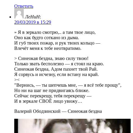
Ответить
ЛеНиН
:
20/03/2019 в 15:29
» Я в зеркало смотрю,.. а там твое лицо,
Оно как будто соткано из дыма.
И губ твоих пожар, и рук твоих кольцо —
Влечёт меня к тебе неотвратимо.
> Синеокая бездна, знаю силу твою!
Только звать бесполезно — я стоял на краю.
Синеокая бездна, Адом пахнет твой Рай.
Я сорвусь и исчезну, если встану на край.
><
"Вернись, — ты шепчешь мне, — я всё тебе прощу",
Но ни на шаг не придвигаясь ближе.
Сейчас перекрещу, тебя перекрещу —
И в зеркале СВОЁ лицо увижу…
Валерий Ободзинский — Синеокая бездна