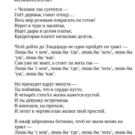
» Человек так суетится —
Гнёт деревья, гонит птицу…
Весь мир розовым покрасить он готов!
Верит в чудо и заклятья,
Ищет дыры в целом платье,
Кредиторам платит несколько долгов.
Чтоб дойти до Эльдорадо не один пройдёт он тракт —
Лишь бы ‘с кем’, лишь бы ‘где’, лишь бы ‘хоть’, лишь бы
‘уж’, лишь бы ‘как’.
Сам уже не знает, а стоит ли жить так —
Лишь бы ‘с кем’, лишь бы ‘где’, лишь бы ‘хоть’, лишь бы
‘уж’, лишь бы ‘как’.
Но приходит вдруг минута —
Ты поймёшь, что в сердце пусто,
В четырёх стенАх жизнь кажется пустой.
И ты девушку встречаешь
В кинозале, на причале,
И летит к чертям план жизни твой простой.
В шкаф заброшены ботинки, чтоб не звали вновь на
тракт —
Лишь бы ‘с кем’, лишь бы ‘где’, лишь бы ‘хоть’, лишь бы