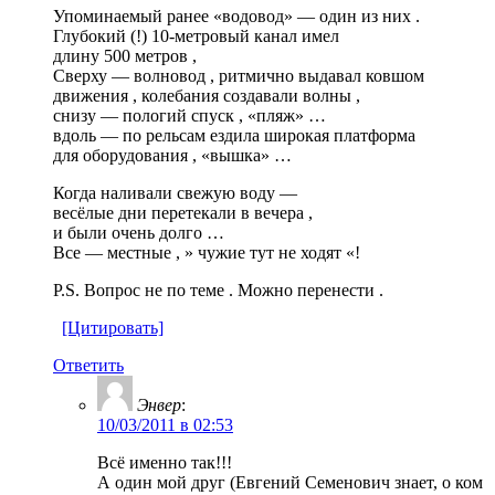
Упоминаемый ранее «водовод» — один из них .
Глубокий (!) 10-метровый канал имел
длину 500 метров ,
Сверху — волновод , ритмично выдавал ковшом
движения , колебания создавали волны ,
снизу — пологий спуск , «пляж» …
вдоль — по рельсам ездила широкая платформа
для оборудования , «вышка» …
Когда наливали свежую воду —
весёлые дни перетекали в вечера ,
и были очень долго …
Все — местные , » чужие тут не ходят «!
P.S. Вопрос не по теме . Можно перенести .
[Цитировать]
Ответить
Энвер
:
10/03/2011 в 02:53
Всё именно так!!!
А один мой друг (Евгений Семенович знает, о ком