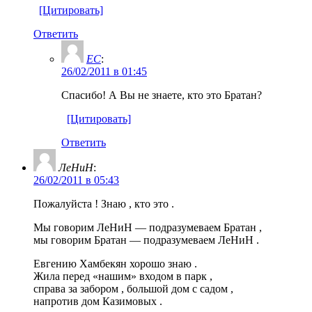
[Цитировать]
Ответить
ЕС
:
26/02/2011 в 01:45
Спасибо! А Вы не знаете, кто это Братан?
[Цитировать]
Ответить
ЛеНиН
:
26/02/2011 в 05:43
Пожалуйста ! Знаю , кто это .
Мы говорим ЛеНиН — подразумеваем Братан ,
мы говорим Братан — подразумеваем ЛеНиН .
Евгению Хамбекян хорошо знаю .
Жила перед «нашим» входом в парк ,
справа за забором , большой дом с садом ,
напротив дом Казимовых .