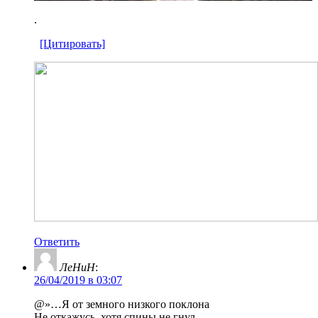
.
[Цитировать]
Ответить
ЛеНиН
:
26/04/2019 в 03:07
@»…Я от земного низкого поклона
Не откажусь, хотя спины не гнул.