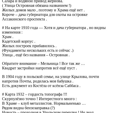
Салара и водяной привод жернова.
( Улица Островная обязана названием !)
Жилых домов мало , поэтому и Храма ещё нет .
Короче – дача губернатора для охоты на островке
Ассакинского проспекта .
# На карте 1910 года — Хотя и дача губернатора , но видны
изменения :
Храм .
Кадетский корпус .
Жилых построек прибавилось .
(Фундаменты нескольких есть и сейчас .)
Улица , ещё без названия – Островная .
Обратите внимание – Мельница ! Все так же …
Квадрат застройки напротив всё ещё пуст .
В 1904 году в польской семье, на улице Крылова, почти
напротив Почты, родилась моя бабушка .
Есть документ из Костёла от ксёнза Саббаса .
# Карта 1932 – гордость топографа !!!
Скурпулёзно точно ! Интерестного много :
В Храме – клуб металлистов. Нормальненько …
Рядом видна бензозаправка (?)
Новость – проходная в Уральском переулке ! Не знал …