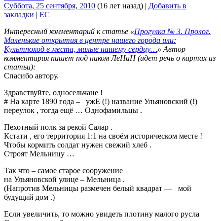
Суббота, 25 сентября, 2010
(16 лет назад)
|
Добавить в
закладки
|
EC
Интересный комментарий к статье «
Прогулка № 3. Пролог.
Маленькие открытия в центре нашего города или:
Культпоход в места, милые нашему сердцу…
» Автор
комментария пишет под ником ЛеНиН (идет речь о картах из
статьи):
Спасибо автору.
Здравствуйте, односельчане !
# На карте 1890 года – ужЕ (!) название Ульяновский (!)
переулок , тогда ещё … Однофамильцы .
Пехотный полк за рекой Салар .
Кстати , его территория 1:1 на своём историческом месте !
Чтобы кормить солдат нужен свежий хлеб .
Строят Мельницу …
Так что – самое старое сооружение
на Ульяновской улице – Мельница .
(Напротив Мельницы размечен белый квадрат — мой
будущий дом .)
Если увеличить, то можно увидеть плотину малого русла