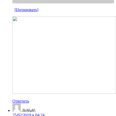
[Цитировать]
Ответить
ЛеНиН
:
25/02/2019 в 04:24