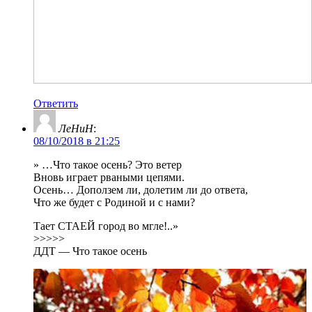
Ответить
ЛеНиН
:
08/10/2018 в 21:25
» …Что такое осень? Это ветер
Вновь играет рваными цепями.
Осень… Доползем ли, долетим ли до ответа,
Что же будет с Родиной и с нами?
Тает CТАЕЙ город во мгле!..»
>>>>>
ДДТ — Что такое осень