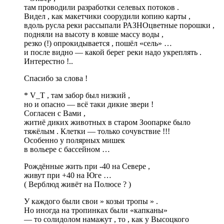
там проводили разработки селевых потоков .
Видел , как макетчики соорудили копию карты ,
вдоль русла реки рассыпали РАЗНОцветные порошки ,
подняли на высоту в ковше массу воды ,
резко (!) опрокидывается , пошёл «сель» …
и после видно — какой берег реки надо укреплять .
Интерестно !..
Спасибо за слова !
* V_T , там забор был низкий ,
но и опасно — всё таки дикие звери !
Согласен с Вами ,
житиё диких животных в старом Зоопарке было
тяжёлым . Клетки — только сочувствие !!!
Особенно у полярных мишек
в вольере с бассейном …
Рождённые жить при -40 на Севере ,
живут при +40 на Юге …
( Верблюд живёт на Полюсе ? )
У каждого были свои » козьи тропы » .
Но иногда на тропинках были «капканы»
— то солидолом намажут , то , как у Высоцкого