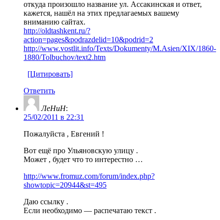
откуда произошло название ул. Ассакинская и ответ,
кажется, нашёл на этих предлагаемых вашему
вниманию сайтах.
http://oldtashkent.ru/?
action=pages&podrazdelid=10&podrid=2
http://www.vostlit.info/Texts/Dokumenty/M.Asien/XIX/1860-
1880/Tolbuchov/text2.htm
[Цитировать]
Ответить
ЛеНиН
:
25/02/2011 в 22:31
Пожалуйста , Евгений !
Вот ещё про Ульяновскую улицу .
Может , будет что то интерестно …
http://www.fromuz.com/forum/index.php?
showtopic=20944&st=495
Даю ссылку .
Если необходимо — распечатаю текст .