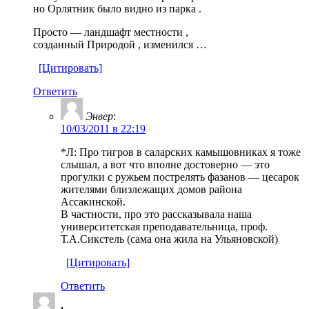
но Орлятник было видно из парка .
Просто — ландшафт местности ,
созданный Природой , изменился …
[Цитировать]
Ответить
Энвер
:
10/03/2011 в 22:19
*Л: Про тигров в саларских камышовниках я тоже
слышал, а вот что вполне достоверно — это
прогулки с ружьем пострелять фазанов — цесарок
жителями близлежащих домов района
Ассакинской.
В частности, про это рассказывала наша
университетская преподавательница, проф.
Т.А.Сикстель (сама она жила на Ульяновской)
[Цитировать]
Ответить