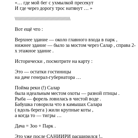
«… где мой бег с ухмылкой пресекут
И где через дорогу трос натянут … »
\\\\\\\\\\\\\\\\\\\\\\\\\\\\\\\\\\\\\\\\\\\\\
Вот ещё что :
Верхнее здание — около главного входа в парк ,
нижнее здание — было за мостом через Салар , справа 2-
х этажное здание .
Исторически , посмотрите на карту :
Это — остатки гостиницы
на даче генерал-губернатора …
Пойма реки (!) Салар
была идеальным местом охоты — разной птицы .
Рыба — форель ловилась в чистой воде .
Бабушка говорила что в камышах Салара
( вдоль берега ) жили крупные коты ,
а когда то — тигры …
Дача = Зоо + Парк .
Это уже после САНИИРИ расширился !..