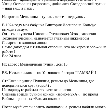
Улица Островная разрослась, добавился Свердловский тупик
– наш вход в парк .
Напротив Мельницы – тупик , левее – переулок .
В 1924 году моя бабушка Виктория Иосиповна Кольбус
выходит замуж.
Он – сын кузнеца Николай Степанович Усов , закончив
Технологический, назначается главным инженером
Саларского хлопокозавода .
Семье дают дом с тыльной стороны, что бы через забор – и на
работе !
Все 24 часа …
Их адрес : Мельничный тупик , дом 13 .
P.S. Немаловажно – по Ульяновской ездил ТРАМВАЙ !
СтрЕлка на улице Пушкина, рельсы до Мельницы, где
поворачивался круг (водой) .
На маршруте работал технический вагон.
Сначала возили ручной конкой «зерно-мукА», во время
Войны – раненых «Вокзал-школа».
После мукУ стали возить машинами, а рельсы набили много