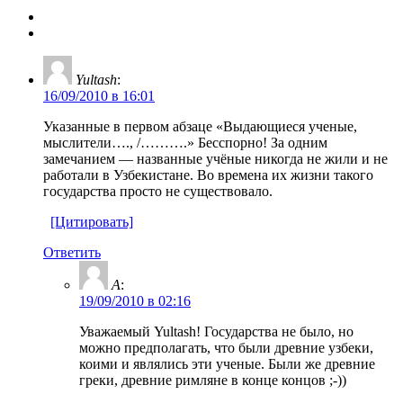
Yultash
:
16/09/2010 в 16:01
Указанные в первом абзаце «Выдающиеся ученые,
мыслители…., /……….» Бесспорно! За одним
замечанием — названные учёные никогда не жили и не
работали в Узбекистане. Во времена их жизни такого
государства просто не существовало.
[Цитировать]
Ответить
A
:
19/09/2010 в 02:16
Уважаемый Yultash! Государства не было, но
можно предполагать, что были древние узбеки,
коими и являлись эти ученые. Были же древние
греки, древние римляне в конце концов ;-))