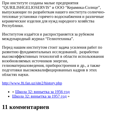
При институте созданы малые предприятия
“QURILISHGELIOSERVIS” и ООО “Керамика-Солнце”,
выпускающие по разработкам нашего института солнечно-
тепловые установки горячего водоснабжения и различные
керамические изделия для нужд народного хозяйства
Республики.
Институтом издаётся и распространяется за рубежом
международный журнал “Гелиотехника”.
Перед нашим институтом стоит задача усиления работ по
развитию фундаментальных исследований, разработки
высокоэффективных технологий в области использования
возобновляемых источников энергии,
гелиоматериаловедения, приборостроения и др., а также
подготовки высококвалифицированных кадров в этих
областях науки.
http://www.fti.fan.uz/site2/history.php
«
Школа 32: виньетка за 1956 год
Школа 32: виньетка за 1957 год
»
11 комментариев