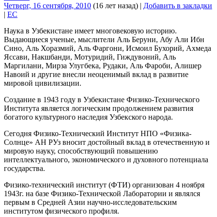
Четверг, 16 сентября, 2010
(16 лет назад)
|
Добавить в закладки
|
EC
Наука в Узбекистане имеет многовековую историю.
Выдающиеся ученые, мыслители Аль Беруни, Абу Али Ибн
Сино, Аль Хоразмий, Аль Фаргони, Исмоил Бухорий, Ахмеда
Яссави, Накшбанди, Мотуридий, Гиждувоний, Аль
Маргилани, Мирза Улугбека, Рудаки, Аль Фароби, Алишер
Навоий и другие внесли неоценимый вклад в развитие
мировой цивилизации.
Создание в 1943 году в Узбекистане Физико-Технического
Института является логическим продолжением развития
богатого культурного наследия Узбекского народа.
Сегодня Физико-Технический Институт НПО «Физика-
Солнце» АН РУз вносит достойный вклад в отечественную и
мировую науку, способствующий повышению
интеллектуального, экономического и духовного потенциала
государства.
Физико-технический институт (ФТИ) организован 4 ноября
1943г. на базе Физико-Технической Лаборатории и являлся
первым в Средней Азии научно-исследовательским
институтом физического профиля.