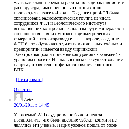
«…также были переданы работы по радиоактивности и
распаду ядра,, имевшие целью организацию
производства тяжелой воды. Тогда же при ФТЛ была
организована радиометрическая группа из числа
сотрудников ФТЛ и Геологического института,
выполнявших контрольные анализы руд и минералов и
совершенствовавших методы радиометрических
измерений в геологоразведке…» — короче, создание
ФТИ было обусловлено участием отдельных учёных и
предприятий ( имеется ввиду чирчикский
Электрохимпром и поисковиков урановых залежей) в
урановом проекте. И в дальнейшем его существование
напрямую зависело от финансирования союзного
ВПК…
[Цитировать]
Ответить
Aziz
:
26/01/2011 в 14:45
Уважаемый A! Государства не было и нельзя
предполагать, что были древние узбеки, коими и не
являлись эти ученые. Нация узбеков пошла от Узбек-