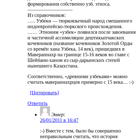
формирования собственно узб. этноса.
—————————
Из справочников:
….. Узбе́ки — тюркоязычный народ смешанного
индоевропейско-тюркского происхождения.
…… Этноним «узбек» появился после завоевания
и частичной ассимиляции дештикыпчакских
кочевников (название кочевников Золотой Орды
со времён хана Узбека, 14 век), пришедших в
Мавераннахр на границе 15-16 веков во главе с
Шейбани-ханом из сыр-дарьинских степей
нынешнего Казахстана.
Соответственно, «древними узбеками» можно
считать мавераннахрцев примерно с 15 века… :-)
[Цитировать]
Ответить
Энвер
:
26/01/2011 в 16:47
:-) Вместе с тем, было бы совершенно
неправильным считать, что история