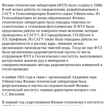
Физико-техническая лаборатория (ФТЛ) была создана в 1940г.
В ней велись работы по направлениям, разрабатываемым в
САГУ и Гелиолаборатории Комитета науки Узбекистана. Из
Гелиолаборатории во вновь образованную Физико-
техническую лабораторию была передана тематика по
гелиотехнике и селеновым фотоэлементам. В ФТЛ были
продолжены работы по поверхностным явлениям, которые
проводились в САГУ С.В.Стародубцевым, Г.Н.Шуппе и
У.А.Арифовым. Из САГУ также были переданы работы по
радиоактивности и распаду ядра,, имевшие целью
организацию производства тяжелой воды. Тогда же при ФТЛ
была организована радиометрическая группа из числа
сотрудников ФТЛ и Геологического института, выполнявших
контрольные анализы руд и минералов и
совершенствовавших методы радиометрических измерений в
геологоразведке.
4 ноября 1943 года в связи с организацией Академии наук
Узбекистана Физико-техническая лаборатория была
реорганизована в научно-исследовательский Физико-
технический институт, первым директором которого стал
С.С.Васильев.
В первый год существования Физико-технического института