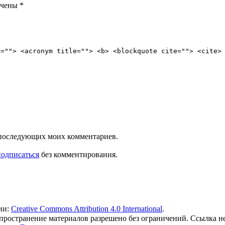
ечены
*
e=""> <acronym title=""> <b> <blockquote cite=""> <cite>
ля последующих моих комментариев.
подписаться
без комментирования.
ии:
Creative Commons Attribution 4.0 International
.
 распространение материалов разрешено без ограничений. Ссылка н