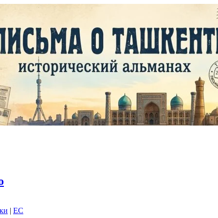
о
дки
|
EC