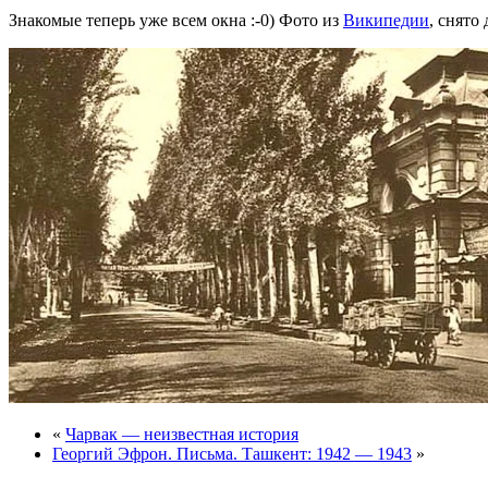
Знакомые теперь уже всем окна :-0) Фото из
Википедии
, снято 
«
Чарвак — неизвестная история
Георгий Эфрон. Письма. Ташкент: 1942 — 1943
»