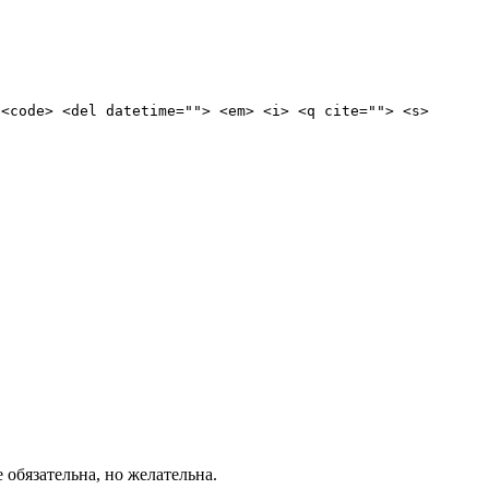
 <code> <del datetime=""> <em> <i> <q cite=""> <s>
е обязательна, но желательна.