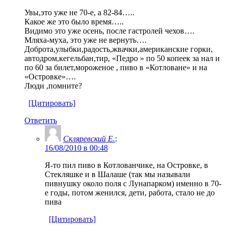
Увы,это уже не 70-е, а 82-84…..
Какое же это было время…..
Видимо это уже осень, после гастролей чехов….
Мляха-муха, это уже не вернуть….
Доброта,улыбки,радость,жвачки,американские горки,
автодром,кегельбан,тир, «Педро » по 50 копеек за нал и
по 60 за билет,мороженое , пиво в «Котловане» и на
«Островке»….
Люди ,помните?
[Цитировать]
Ответить
Скляревский Е.
:
16/08/2010 в 00:48
Я-то пил пиво в Котлованчике, на Островке, в
Стекляшке и в Шалаше (так мы называли
пивнушку около поля с Лунапарком) именно в 70-
е годы, потом женился, дети, работа, стало не до
пива
[Цитировать]