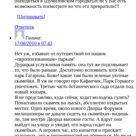
(находиться в Шумиловском городке),если у Вас есть
возможность посмотрите во что его превратили!!!
[Цитировать]
Ответить
Галина
:
17/08/2010 в 07:43
Нет уж, избавьте от путешествий по нашим
«европеизованным» паркам!
Дурацкая услужливая память- она тут же подсовывает
то, что было раньше. Достаточно вспомнить хотя бы
парк Гагарина. Боже! какие там были зеленые уютные
скамейки. Я уж не говорю про Кафанчик. Парк Горького
уничтожен. Третью часть ботанического сада отдали под
новый зоопарк.
Я не представляю, куда сейчас ходит молодежь гулять?
Понаставили скамеек на лысых, абсолютно открытых
местах. Одно время, около нового Дворца Форумов
милиционеры не давали сидеть на скамейках- видишь
ли, там внутри Дворца высокие гости. А вдруг они
выйдут на улицу и увидят, что народ сидит на
скамейках. А неровен час, кто напьется и присядет
отдохнуть- это ж неприятностей не оберешься. Но не от