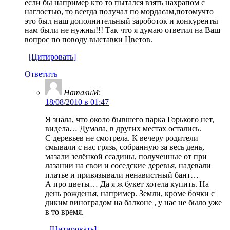
если бы например кто то пытался взять нахрапом с
наглостью, то всегда получал по мордасам,потомучто
это был наш дополнительный зароботок и конкуренты
нам были не нужны!!! Так что я думаю ответил на Ваш
вопрос по поводу выставки Цветов.
[Цитировать]
Ответить
НаталиМ
:
18/08/2010 в 01:47
Я знала, что около бывшего парка Горького нет,
видела… Думала, в других местах остались.
С деревьев не смотрела. К вечеру родители
смывали с нас грязь, собранную за весь день,
мазали зелёнкой ссадины, полученные от при
лазании на свои и соседские деревья, надевали
платье и привязывали ненавистный бант…
А про цветы… Да я ж букет хотела купить. На
день рожденья, например. Земли, кроме бочки с
диким виноградом на балконе , у нас не было уже
в то время.
[Цитировать]