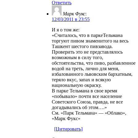
Ответить
Марк Фукс
:
12/03/2011 в 23:55
И я о том же:
«Считалось, что в паркеТельмана
торгуют пивом знаменитого на весь
Ташкент шестого пивзавода.
Проверить это не представлялось
возможным в силу того,
обстоятельства, что пиво, разбавленное
водой на треть, лично для меня,
избалованного львовским бархатным,
теряло вкус, запах и всякую
национальную окраску.
В парке Тельмана в свое время
«побывало» почти все население
Советского Союза, правда, не все
догадывались об этом….»
См. «Парк Тельмана» — «Облако»,
«Марк Фукс»
[Цитировать]