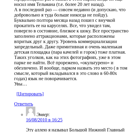
носил имя Тельмана (т.е. более 20 лет назад).
А в последний раз — совсем недавно (и допускаю, что
добровольно я туда больше никогда не пойду).
Буквально полтора месяца назад пошел с внучкой
прокатить ее на каруселях. Все, что увидел там,
повергло в состояние, близкое к шоку. Все пространство
заполнено аттракционами, которые расположены
впритык друг к другу. Уровень коммерциализации
запредельный. Даже примитивная и очень маленькая
детская площадка (пара качелей и горок) тоже платная.
Таких уголков, как на этих фотографиях, уже в этом
парке не найти. Всё прорежено, «окультурено» и
обезличено. И вообще, парком назвать это место ( в том
смысле, который вкладывался в это слово в 60-80х
годах) язык не поворачивается.
Увы…
[Цитировать]
Ответить
Энвер
:
16/08/2010 в 16:25
Эту аллею я называл Большой Нижний Главный