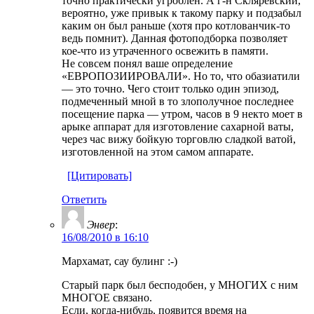
точно практически угроблен. А г-н Скляревский,
вероятно, уже привык к такому парку и подзабыл
каким он был раньше (хотя про котлованчик-то
ведь помнит). Данная фотоподборка позволяет
кое-что из утраченного освежить в памяти.
Не совсем понял ваше определение
«ЕВРОПОЗИИРОВАЛИ». Но то, что обазиатили
— это точно. Чего стоит только один эпизод,
подмеченный мной в то злополучное последнее
посещение парка — утром, часов в 9 некто моет в
арыке аппарат для изготовление сахарной ваты,
через час вижу бойкую торговлю сладкой ватой,
изготовленной на этом самом аппарате.
[Цитировать]
Ответить
Энвер
:
16/08/2010 в 16:10
Мархамат, сау булинг :-)
Старый парк был бесподобен, у МНОГИХ с ним
МНОГОЕ связано.
Если, когда-нибудь, появится время на