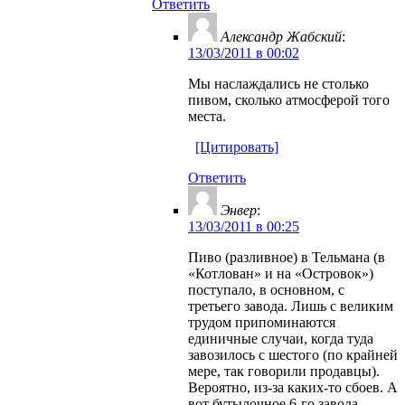
Ответить
Александр Жабский
:
13/03/2011 в 00:02
Мы наслаждались не столько
пивом, сколько атмосферой того
места.
[Цитировать]
Ответить
Энвер
:
13/03/2011 в 00:25
Пиво (разливное) в Тельмана (в
«Котлован» и на «Островок»)
поступало, в основном, с
третьего завода. Лишь с великим
трудом припоминаются
единичные случаи, когда туда
завозилось с шестого (по крайней
мере, так говорили продавцы).
Вероятно, из-за каких-то сбоев. А
вот бутылочное 6-го завода