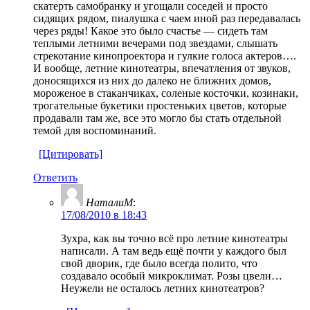
скатерть самобранку и угощали соседей и просто
сидящих рядом, пиалушка с чаем иной раз передавалась
через ряды! Какое это было счастье — сидеть там
теплыми летними вечерами под звездами, слышать
стрекотание кинопроектора и гулкие голоса актеров….
И вообще, летние кинотеатры, впечатления от звуков,
доносящихся из них до далеко не ближних домов,
мороженое в стаканчиках, соленые косточки, козинаки,
трогательные букетики простеньких цветов, которые
продавали там же, все это могло бы стать отдельной
темой для воспоминаний.
[Цитировать]
Ответить
НаталиМ
:
17/08/2010 в 18:43
Зухра, как вы точно всё про летние кинотеатры
написали. А там ведь ещё почти у каждого был
свой дворик, где было всегда полито, что
создавало особый микроклимат. Розы цвели…
Неужели не осталось летних кинотеатров?