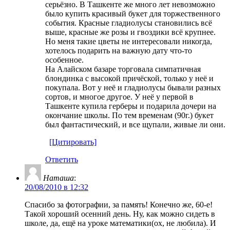
серьёзно. В Ташкенте же много лет невозможно
было купить красивый букет для торжественного
события. Красные гладиолусы становились всё
выше, красные же розы и гвоздики всё крупнее.
Но меня такие цветы не интересовали никогда,
хотелось подарить на важную дату что-то
особенное.
На Алайском базаре торговала симпатичная
блондинка с высокой причёской, только у неё и
покупала. Вот у неё и гладиолусы бывали разных
сортов, и многое другое. У неё у первой в
Ташкенте купила герберы и подарила дочери на
окончание школы. По тем временам (90г.) букет
был фантастический, и все щупали, живые ли они.
[Цитировать]
Ответить
Наташа
:
20/08/2010 в 12:32
Спасибо за фотографии, за память! Конечно же, 60-е!
Такой хороший осенний день. Ну, как можно сидеть в
школе, да, ещё на уроке математики(ох, не любила). И