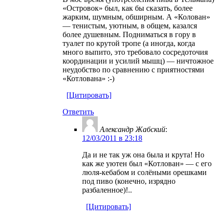
«Островок» был, как бы сказать, более
жарким, шумным, обширным. А «Колован»
— тенистым, уютным, в общем, казался
более душевным. Подниматься в гору в
туалет по крутой тропе (а иногда, когда
много выпито, это требовало сосредоточия
координации и усилий мышц) — ничтожное
неудобство по сравнению с приятностями
«Котлована» :-)
[Цитировать]
Ответить
Александр Жабский
:
12/03/2011 в 23:18
Да и не так уж она была и крута! Но
как же уютен был «Котлован» — с его
люля-кебабом и солёными орешками
под пиво (конечно, изрядно
разбаленное)!..
[Цитировать]