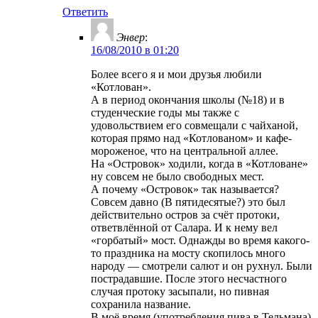
Ответить
Энвер
:
16/08/2010 в 01:20
Более всего я и мои друзья любили
«Котлован».
А в период окончания школы (№18) и в
студенческие годы мы также с
удовольствием его совмещали с чайханой,
которая прямо над «Котлованом» и кафе-
мороженое, что на центральной аллее.
На «Островок» ходили, когда в «Котловане»
ну совсем не было свободных мест.
А почему «Островок» так называется?
Совсем давно (В пятидесятые?) это был
действительно остров за счёт протоки,
ответвлённой от Салара. И к нему вел
«горбатый» мост. Однажды во время какого-
то праздника на мосту скопилось много
народу — смотрели салют и он рухнул. Были
пострадавшие. После этого несчастного
случая протоку засыпали, но пивная
сохранила название.
В моё время (употребления пива в Тельмана)