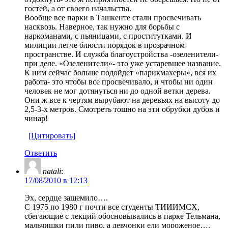
гостей, а от своего начальства.
Вообще все парки в Ташкенте стали просвечивать
насквозь. Наверное, так нужно для борьбы с
наркоманами, с пьяницами, с проститутками. И
милиции легче блюсти порядок в прозрачном
пространстве. И служба благоустройства -озеленители-
при деле. «Озеленители»- это уже устаревшее название.
К ним сейчас больше подойдет «парикмахеры», вся их
работа- это чтобы все просвечивало, и чтобы ни один
человек не мог дотянуться ни до одной ветки дерева.
Они ж все к чертям вырубают на деревьях на высоту до
2,5-3-х метров. Смотреть тошно на эти обрубки дубов и
чинар!
[Цитировать]
Ответить
natali
:
17/08/2010 в 12:13
Эх, сердце защемило….
С 1975 по 1980 г почти все студенты ТИИИМСХ,
сбегающие с лекций обосновывались в парке Тельмана,
мальчишки пили пиво, а девчонки ели мороженое….