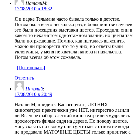
НаталиМ
:
17/08/2010 в 18:32
Я в парке Тельмана часто бывала только в детстве.
Потом была всего несколько раз, в большинстве случаев
это были посещения выставки цветов. Проходили они в
каком-то неказистом одноэтажном здании, но цветы там
были потрясающие. Помню, как пыталась выяснить,
можно ли приобрести что-то у них, но ответы были
уклончивы, у меня не хватала напора и нахальства.
Потом всегда об этом сожалела.
[Цитировать]
Ответить
Николай
:
17/08/2010 в 20:49
Натали М, придется Вас огорчить, ЛЕТНИХ
кинотеатров практически уже НЕТ, интерестно лазили
ли Вы через забор в летний кино театр или умудрялись
просмотреть фильм сидя на дереве. По поводу цветов,
могу сказать по своему опыту, что мы с отцом не когда
не продавали МАТОЧНЫЕ ЦВЕТЫ,только привитые а