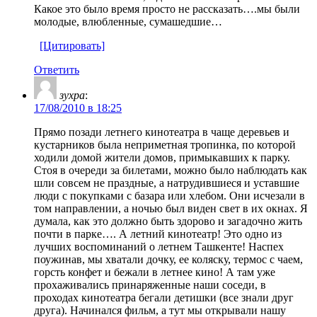
Какое это было время просто не рассказать….мы были
молодые, влюбленные, сумашедшие…
[Цитировать]
Ответить
зухра
:
17/08/2010 в 18:25
Прямо позади летнего кинотеатра в чаще деревьев и
куcтарников была неприметная тропинка, по которой
ходили домой жители домов, примыкавших к парку.
Стоя в очереди за билетами, можно было наблюдать как
шли совсем не праздные, а натрудившиеся и уставшие
люди с покупками с базара или хлебом. Они исчезали в
том направлении, а ночью был виден свет в их окнах. Я
думала, как это должно быть здорово и загадочно жить
почти в парке…. А летний кинотеатр! Это одно из
лучших воспоминаний о летнем Ташкенте! Наспех
поужинав, мы хватали дочку, ее коляску, термос с чаем,
горсть конфет и бежали в летнее кино! А там уже
прохаживались принаряженные наши соседи, в
проходах кинотеатра бегали детишки (все знали друг
друга). Начинался фильм, а тут мы открывали нашу