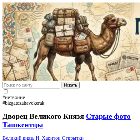
Искать
#нетвойне
#bizgatozahavokerak
Дворец Великого Князя
Старые фото
Ташкентцы
Великий князь
И. Харитон
Открытки