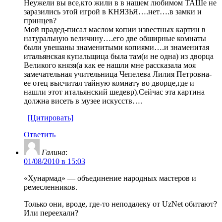
Неужели вы все,кто жили в в нашем любимом ТАШе не
заразились этой игрой в КНЯЗЬЯ….нет….в замки и
принцев?
Мой прадед-писал маслом копии известных картин в
натуральную величину….его две обширные комнаты
были увешаны знаменитыми копиями….и знаменитая
итальянская купальщица была там(и не одна) из дворца
Великого князя(а как ее нашли мне рассказала моя
замечательная учительница Чепелева Лилия Петровна-
ее отец высчитал тайную комнату во дворце,где и
нашли этот итальянский шедевр).Сейчас эта картина
должна висеть в музее искусств….
[Цитировать]
Ответить
Галина
:
01/08/2010 в 15:03
«Хунармад» — объединение народных мастеров и
ремесленников.
Только они, вроде, где-то неподалеку от UzNet обитают?
Или переехали?