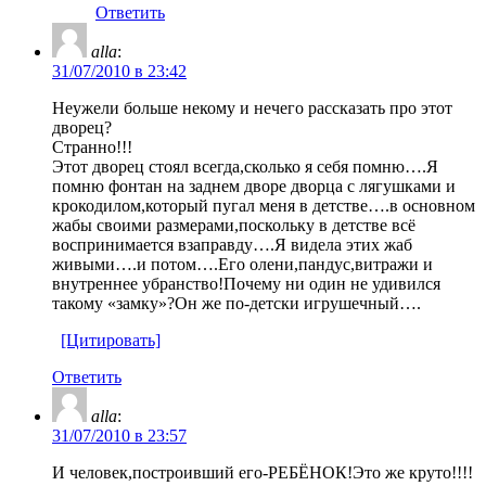
Ответить
alla
:
31/07/2010 в 23:42
Неужели больше некому и нечего рассказать про этот
дворец?
Странно!!!
Этот дворец стоял всегда,сколько я себя помню….Я
помню фонтан на заднем дворе дворца с лягушками и
крокодилом,который пугал меня в детстве….в основном
жабы своими размерами,поскольку в детстве всё
воспринимается взаправду….Я видела этих жаб
живыми….и потом….Его олени,пандус,витражи и
внутреннее убранство!Почему ни один не удивился
такому «замку»?Он же по-детски игрушечный….
[Цитировать]
Ответить
alla
:
31/07/2010 в 23:57
И человек,построивший его-РЕБЁНОК!Это же круто!!!!