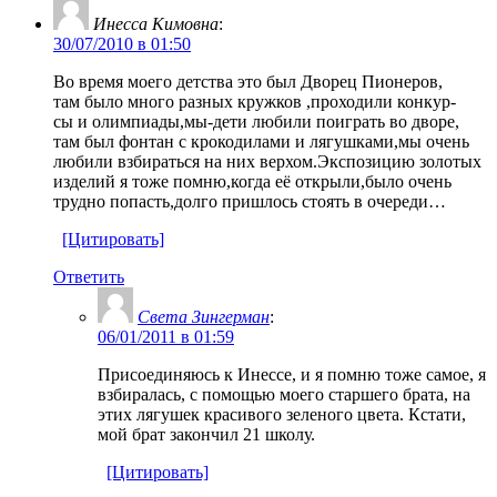
Инесса Кимовна
:
30/07/2010 в 01:50
Во время моего детства это был Дворец Пионеров,
там было много разных кружков ,проходили конкур-
сы и олимпиады,мы-дети любили поиграть во дворе,
там был фонтан с крокодилами и лягушками,мы очень
любили взбираться на них верхом.Экспозицию золотых
изделий я тоже помню,когда её открыли,было очень
трудно попасть,долго пришлось стоять в очереди…
[Цитировать]
Ответить
Света Зингерман
:
06/01/2011 в 01:59
Присоединяюсь к Инессе, и я помню тоже самое, я
взбиралась, с помощью моего старшего брата, на
этих лягушек красивого зеленого цвета. Кстати,
мой брат закончил 21 школу.
[Цитировать]