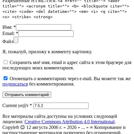
Разрешенные HTML-тэги:
<a href="" title=""> <abbr
title=""> <acronym title=""> <b> <blockquote cite="">
<cite> <code> <del datetime=""> <em> <i> <q cite="">
<s> <strike> <strong>
Имя:
*
Email:
*
Файл
Я, пожалуй, приложу к комменту картинку.
Сохранить моё имя, email и адрес сайта в этом браузере для
последующих моих комментариев.
Оповещать о комментариях через e-mail. Вы можете так же
подписаться
без комментирования.
Current ye@r
*
Все материалы сайта доступны на условиях следующей
лицензии:
Creative Commons Attribution 4.0 International
.
Copyleft 😉 12 августа 2006 г. » 2026 » ... » ∞ Копирование и
распространение материалов разрешено без ограничений.