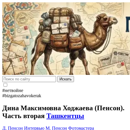
Искать
#нетвойне
#bizgatozahavokerak
Дина Максимовна Ходжаева (Пенсон).
Часть вторая
Ташкентцы
Д. Пенсон
Интервью
М. Пенсон
Фотомастера