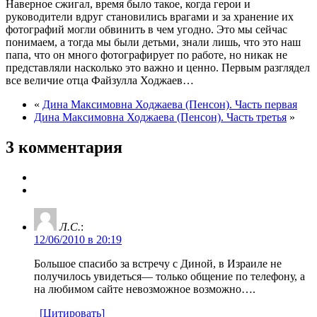
Наверное сжигал, время было такое, когда герои и
руководители вдруг становились врагами и за хранение их
фотографий могли обвинить в чем угодно. Это мы сейчас
понимаем, а тогда мы были детьми, знали лишь, что это наш
папа, что он много фотографирует по работе, но никак не
представляли насколько это важно и ценно. Первым разглядел
все величие отца Файзулла Ходжаев…
«
Дина Максимовна Ходжаева (Пенсон). Часть первая
Дина Максимовна Ходжаева (Пенсон). Часть третья
»
3 комментария
Л.С.
:
12/06/2010 в 20:19
Большое спасибо за встречу с Диной, в Израиле не
получилось увидеться— только общение по телефону, а
на любимом сайте невозможное возможно….
[Цитировать]