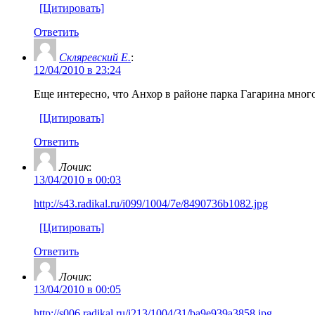
[Цитировать]
Ответить
Скляревский Е.
:
12/04/2010 в 23:24
Еще интересно, что Анхор в районе парка Гагарина много
[Цитировать]
Ответить
Лочик
:
13/04/2010 в 00:03
http://s43.radikal.ru/i099/1004/7e/8490736b1082.jpg
[Цитировать]
Ответить
Лочик
:
13/04/2010 в 00:05
http://s006.radikal.ru/i213/1004/31/ba9e939a3858.jpg