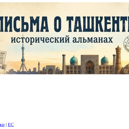
дки
|
EC