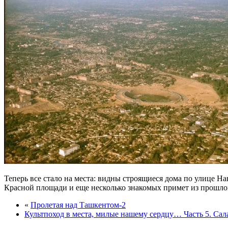
Теперь все стало на места: видны строящиеся дома по улице Н
Красной площади и еще несколько знакомых примет из прошлог
«
Пролетая над Ташкентом-2
Культпоход в места, милые нашему сердцу… Часть 5. Салар