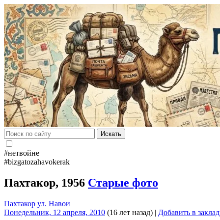
Искать
#нетвойне
#bizgatozahavokerak
Пахтакор, 1956
Старые фото
Пахтакор
ул. Навои
Понедельник, 12 апреля, 2010
(16 лет назад)
|
Добавить в закла