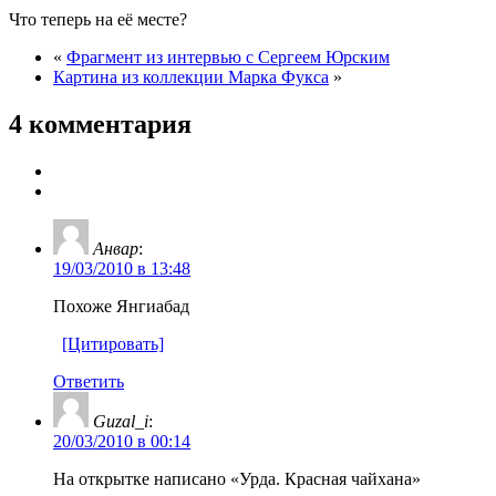
Что теперь на её месте?
«
Фрагмент из интервью с Сергеем Юрским
Картина из коллекции Марка Фукса
»
4 комментария
Анвар
:
19/03/2010 в 13:48
Похоже Янгиабад
[Цитировать]
Ответить
Guzal_i
:
20/03/2010 в 00:14
На открытке написано «Урда. Красная чайхана»