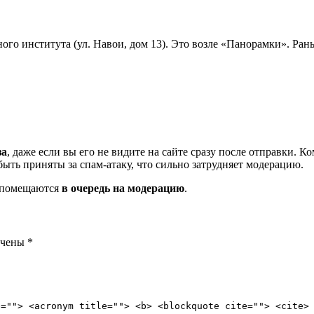
ого института (ул. Навои, дом 13). Это возле «Панорамки». Р
за
, даже если вы его не видите на сайте сразу после отправки. 
ть приняты за спам-атаку, что сильно затрудняет модерацию.
и помещаются
в очередь на модерацию
.
ечены
*
e=""> <acronym title=""> <b> <blockquote cite=""> <cite>