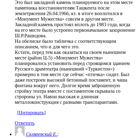
Это был закладной камень планируемого на этом месте
памятника восстановителям Ташкента после
землетрясения 26.04.1966, кт. в итоге воплотился в
«Монумент Мужества» совсем в другом месте.
Закладной камень простоял вплоть до 1983 года, когда
на его месте было устроено первоначальное захоронение
Ш.Р.Рашидова.
На обелиске было табличка с соответствующим
описанием, что и для чего это.
Кстати, перед тем как оказаться на своем нынешнем
месте (район Ц-5) «Монумент Мужества»
планировалось установить перед строящимся зданием
Русского драмтеатра (нынешний «Туркистон»)
примерно в том месте где сейчас «птичка» сидит. Был
даже построен высокий бетонный постамент, и чаша
фонтана вокруг него. Долгое время заброшенную
стройку театра вместе с постаментом скрывала со
стророны ул. Навои высокая и длинная
металлоконструкция с разными транспарантами.
[Цитировать]
Ответить
Скляревский Е.
: