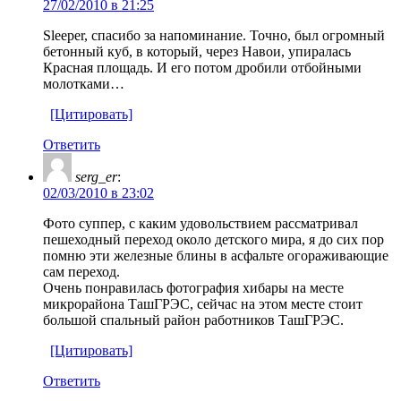
27/02/2010 в 21:25
Sleeper, спасибо за напоминание. Точно, был огромный
бетонный куб, в который, через Навои, упиралась
Красная площадь. И его потом дробили отбойными
молотками…
[Цитировать]
Ответить
serg_er
:
02/03/2010 в 23:02
Фото суппер, с каким удовольствием рассматривал
пешеходный переход около детского мира, я до сих пор
помню эти железные блины в асфальте огораживающие
сам переход.
Очень понравилась фотография хибары на месте
микрорайона ТашГРЭС, сейчас на этом месте стоит
большой спальный район работников ТашГРЭС.
[Цитировать]
Ответить