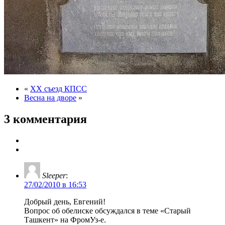
«
XX съезд КПСС
Весна на дворе
»
3 комментария
Sleeper
:
27/02/2010 в 16:53
Добрый день, Евгений!
Вопрос об обелиске обсуждался в теме «Старый
Ташкент» на ФромУз-е.