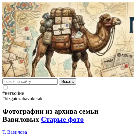
Искать
#нетвойне
#bizgatozahavokerak
Фотографии из архива семьи
Вавиловых
Старые фото
Т. Вавилова