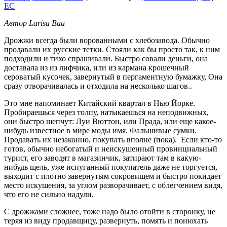
EC
Автор Larisa Bau
Дрожжи всегда были ворованными с хлебозавода. Обычно
продавали их русские тетки. Стояли как бы просто так, к ним
подходили и тихо спрашивали. Быстро совали деньги, она
доставала из из лифчика, или из кармана крошечный
сероватый кусочек, завернутый в пергаментную бумажку, Она
сразу отворачивалась и отходила на несколько шагов..
Это мне напоминает Китайский квартал в Нью Йорке.
Пробираешься через толпу, натыкаешься на неподвижных,
они быстро шепчут: Луи Вюттон, или Прада, или еще какое-
нибудь известное в мире моды имя. Фальшивые сумки.
Продавать их незаконно, покупать вполне (пока). Если кто-то
готов, обычно небогатый и неискушенный провинциальный
турист, его заводят в магазинчик, затирают там в какую-
нибудь щель, уже испуганный покупатель даже не торгуется,
выходит с плотно завернутым сокровищем и быстро покидает
место искушения, за углом разворачивает, с облегчением видя,
что его не сильно надули.
С дрожжами сложнее, тоже надо было отойти в сторонку, не
теряя из виду продавщицу, развернуть, помять и понюхать