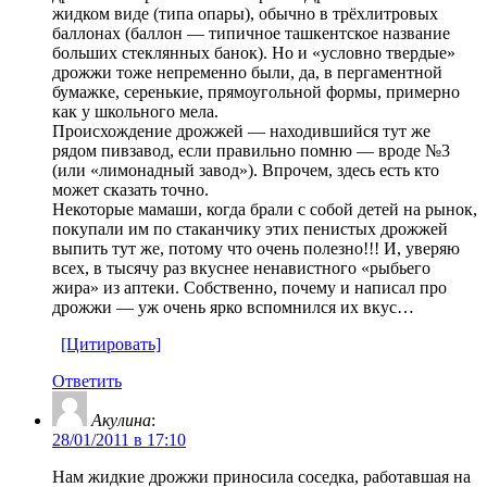
жидком виде (типа опары), обычно в трёхлитровых
баллонах (баллон — типичное ташкентское название
больших стеклянных банок). Но и «условно твердые»
дрожжи тоже непременно были, да, в пергаментной
бумажке, серенькие, прямоугольной формы, примерно
как у школьного мела.
Происхождение дрожжей — находившийся тут же
рядом пивзавод, если правильно помню — вроде №3
(или «лимонадный завод»). Впрочем, здесь есть кто
может сказать точно.
Некоторые мамаши, когда брали с собой детей на рынок,
покупали им по стаканчику этих пенистых дрожжей
выпить тут же, потому что очень полезно!!! И, уверяю
всех, в тысячу раз вкуснее ненавистного «рыбьего
жира» из аптеки. Собственно, почему и написал про
дрожжи — уж очень ярко вспомнился их вкус…
[Цитировать]
Ответить
Акулина
:
28/01/2011 в 17:10
Нам жидкие дрожжи приносила соседка, работавшая на