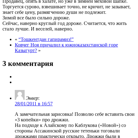
Продавец, опять в халате, но уже в зимней меховой шапке.
Торгуется сурово, взвешивает точно, не кричит, не зазывает,
знает себе цену, размягчению души не подлежит.
Зимой все было сильно дороже.
Сейчас, наверно круглый год дороже. Считается, что жить
стало лучше. И веселей, наверно.
«
“Тошкентдан гапирамиз!”
Ковчег Ноя причалил к южноказахстанской горе
Казыгурт?
»
3 комментария
Энвер
:
28/01/2011 в 16:57
А замечательная зарисовка! Позволю себе вставить свои
«3 копейки» про дрожжи.
На подходе к Алайскому по Каблукова («Новой») со
стороны Ассакинской русские тетеньки тоговали
дрожжами практически открыто. Дрожжи были в