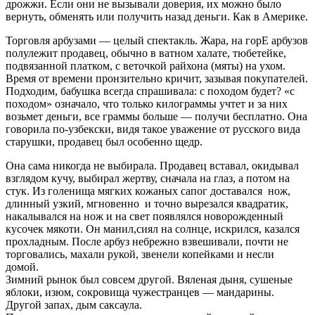
дрожжи. Если они не вызывали доверия, их можно было
вернуть, обменять или получить назад деньги. Как в Америке.
Торговля арбузами — целый спектакль. Жара, на горЕ арбузов
полулежит продавец, обычно в ватном халате, тюбетейке,
подвязанной платком, с веточкой райхона (мяты) на ухом.
Время от времени пронзительно кричит, зазывая покупателей.
Подходим, бабушка всегда спрашивала: с походом будет? «с
походом» означало, что только килограммы учтет и за них
возьмет деньги, все граммы больше — получи бесплатно. Она
говорила по-узбекски, видя такое уважение от русского вида
старушки, продавец был особенно щедр.
Она сама никогда не выбирала. Продавец вставал, окидывал
взглядом кучу, выбирал жертву, сначала на глаз, а потом на
стук. Из голенища мягких кожаных сапог доставался нож,
длинный узкий, мгновенно и точно вырезался квадратик,
накалывался на нож и на свет появлялся новорожденный
кусочек мякоти. Он манил,сиял на солнце, искрился, казался
прохладным. После арбуз небрежно взвешивали, почти не
торговались, махали рукой, звенели копейками и несли
домой.
Зимний рынок был совсем другой. Вяленая дыня, сушеные
яблоки, изюм, сокровища чужестранцев — мандарины.
Другой запах, дым саксаула.