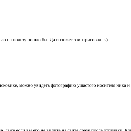
о на пользу пошло бы. Да и сюжет заинтриговал. :-)
ковике, можно увидеть фотографию ушастого носителя ника и п
за
, даже если вы его не видите на сайте сразу после отправки. 