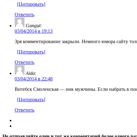
[Цитировать]
Ответить
Gangut
:
03/04/2014 в 19:13
Зря комментирование закрыли. Немного юмора сайту тольк
[Цитировать]
Ответить
Aida
:
03/04/2014 в 22:48
Витебск Смоленская — ник мужчины. Если набрать в поис
[Цитировать]
Ответить
Не отправляйте один и тот же комментарий более одного ра