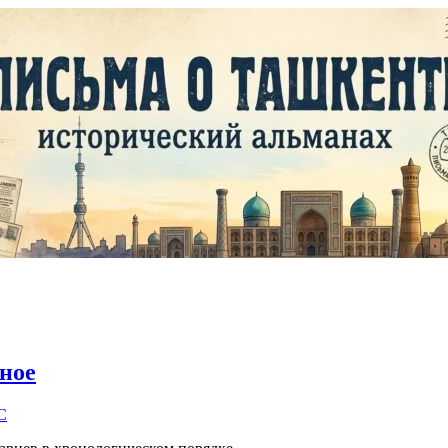
ное
C