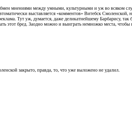
я обмен мнениями между умными, культурными и уж во всяком
 автоматически выставляется «комментов» Витебск Смоленской,
еклама. Тут уж, думается, даже деликатнейшему Барбарису, так 
брать этот бред. Заодно можно и выиграть немножко места, чтоб
енской закрыто, правда, то, что уже выложено не удалил.