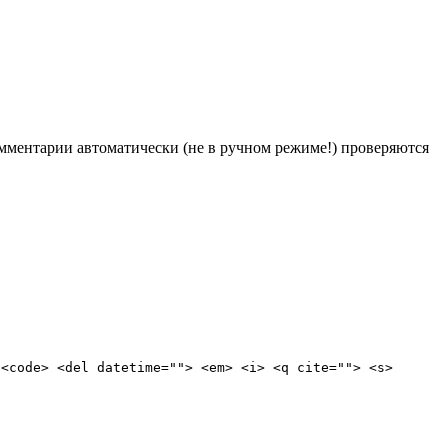
Комментарии автоматически (не в ручном режиме!) проверяются
 <code> <del datetime=""> <em> <i> <q cite=""> <s>