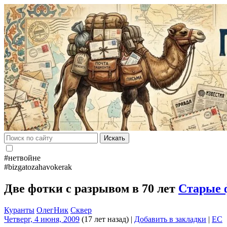
Искать
#нетвойне
#bizgatozahavokerak
Две фотки с разрывом в 70 лет
Старые 
Куранты
ОлегНик
Сквер
Четверг, 4 июня, 2009
(17 лет назад)
|
Добавить в закладки
|
EC