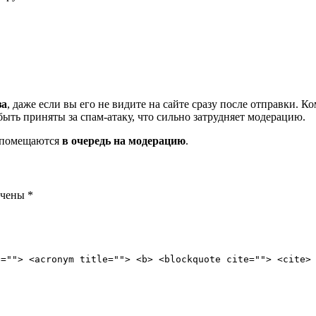
за
, даже если вы его не видите на сайте сразу после отправки. 
ть приняты за спам-атаку, что сильно затрудняет модерацию.
и помещаются
в очередь на модерацию
.
ечены
*
e=""> <acronym title=""> <b> <blockquote cite=""> <cite>