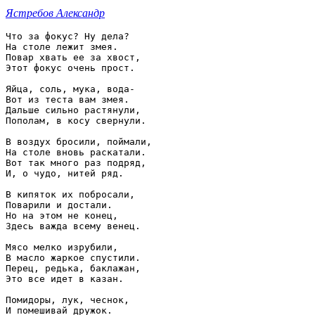
Ястребов Александр
Что за фокус? Ну дела?

На столе лежит змея.

Повар хвать ее за хвост,

Этот фокус очень прост.

Яйца, соль, мука, вода-

Вот из теста вам змея.

Дальше сильно растянули,

Пополам, в косу свернули.

В воздух бросили, поймали,

На столе вновь раскатали.

Вот так много раз подряд,

И, о чудо, нитей ряд.

В кипяток их побросали,

Поварили и достали.

Но на этом не конец,

Здесь важда всему венец.

Мясо мелко изрубили,

В масло жаркое спустили.

Перец, редька, баклажан,

Это все идет в казан.

Помидоры, лук, чеснок,

И помешивай дружок.
