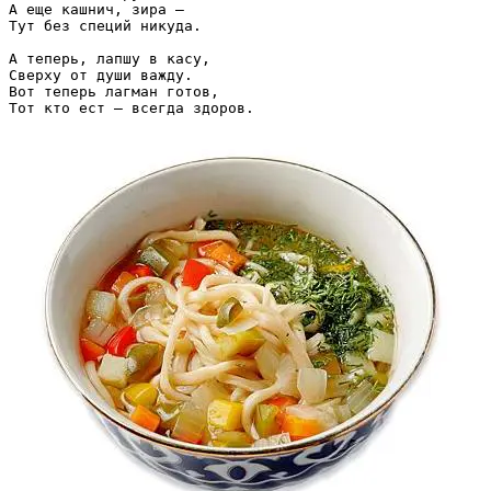
А еще кашнич, зира –

Тут без специй никуда.

А теперь, лапшу в касу,

Сверху от души важду.

Вот теперь лагман готов,
