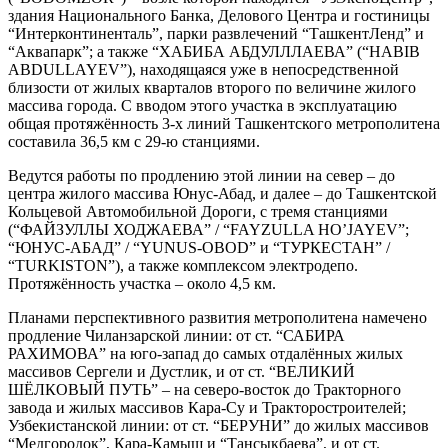
здания Национального Банка, Делового Центра и гостиницы
“Интерконтиненталь”, парки развлечений “ТашкентЛенд” и
“Аквапарк”; а также “ХАБИБА АБДУЛЛЛАЕВА” (“HABIB
ABDULLAYEV”), находящаяся уже в непосредственной
близости от жилых кварталов второго по величине жилого
массива города. C вводом этого участка в эксплуатацию
общая протяжённость 3-х линий Ташкентского метрополитена
составила 36,5 км с 29-ю станциями.
Ведутся работы по продлению этой линии на север – до
центра жилого массива Юнус-Абад, и далее – до Ташкентской
Кольцевой Автомобильной Дороги, с тремя станциями
(“ФАЙЗУЛЛЫ ХОДЖАЕВА” / “FAYZULLA HO’JAYEV”;
“ЮНУС-АБАД” / “YUNUS-OBOD” и “ТУРКЕСТАН” /
“TURKISTON”), а также комплексом электродепо.
Протяжённость участка – около 4,5 км.
Планами перспективного развития метрополитена намечено
продление Чиланзарской линии: от ст. “САБИРА
РАХИМОВА” на юго-запад до самых отдалённых жилых
массивов Сергели и Дустлик, и от ст. “ВЕЛИКИЙ
ШЁЛКОВЫЙ ПУТЬ” – на северо-восток до Тракторного
завода и жилых массивов Кара-Су и Тракторостроителей;
Узбекистанской линии: от ст. “БЕРУНИ” до жилых массивов
“Медгородок”, Кара-Камыш и “Тансыкбаева”, и от ст.