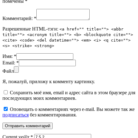
помечены
*
Комментарий:
*
Разрешенные HTML-тэги:
<a href="" title=""> <abbr
title=""> <acronym title=""> <b> <blockquote cite="">
<cite> <code> <del datetime=""> <em> <i> <q cite="">
<s> <strike> <strong>
Имя:
*
Email:
*
Файл
Я, пожалуй, приложу к комменту картинку.
Сохранить моё имя, email и адрес сайта в этом браузере для
последующих моих комментариев.
Оповещать о комментариях через e-mail. Вы можете так же
подписаться
без комментирования.
Current ye@r
*