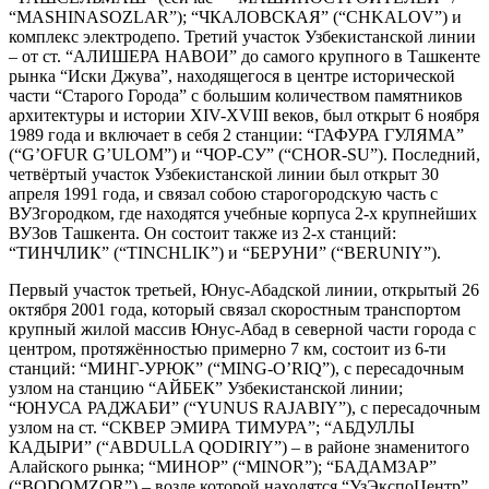
“MASHINASOZLAR”); “ЧКАЛОВСКАЯ” (“CHKALOV”) и
комплекс электродепо. Третий участок Узбекистанской линии
– от ст. “АЛИШЕРА НАВОИ” до самого крупного в Ташкенте
рынка “Иски Джува”, находящегося в центре исторической
части “Старого Города” с большим количеством памятников
архитектуры и истории XIV-XVIII веков, был открыт 6 ноября
1989 года и включает в себя 2 станции: “ГАФУРА ГУЛЯМА”
(“G’OFUR G’ULOM”) и “ЧОР-СУ” (“CHOR-SU”). Последний,
четвёртый участок Узбекистанской линии был открыт 30
апреля 1991 года, и связал собою старогородскую часть с
ВУЗгородком, где находятся учебные корпуса 2-х крупнейших
ВУЗов Ташкента. Он состоит также из 2-х станций:
“ТИНЧЛИК” (“TINCHLIK”) и “БЕРУНИ” (“BERUNIY”).
Первый участок третьей, Юнус-Абадской линии, открытый 26
октября 2001 года, который связал скоростным транспортом
крупный жилой массив Юнус-Абад в северной части города с
центром, протяжённостью примерно 7 км, состоит из 6-ти
станций: “МИНГ-УРЮК” (“MING-O’RIQ”), с пересадочным
узлом на станцию “АЙБЕК” Узбекистанской линии;
“ЮНУСА РАДЖАБИ” (“YUNUS RAJABIY”), с пересадочным
узлом на ст. “СКВЕР ЭМИРА ТИМУРА”; “АБДУЛЛЫ
КАДЫРИ” (“ABDULLA QODIRIY”) – в районе знаменитого
Алайского рынка; “МИНОР” (“MINOR”); “БАДАМЗАР”
(“BODOMZOR”) – возле которой находятся “УзЭкспоЦентр”,