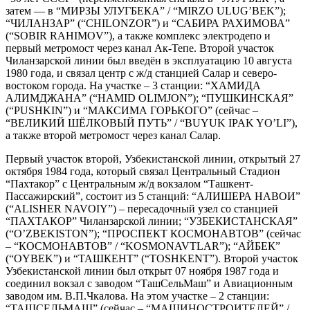
затем — в “МИРЗЫ УЛУГБЕКА” / “MIRZO ULUG’BEK”);
“ЧИЛАНЗАР” (“CHILONZOR”) и “САБИРА РАХИМОВА”
(“SOBIR RAHIMOV”), а также комплекс электродепо и
первый метромост через канал Ак-Тепе. Второй участок
Чиланзарской линии был введён в эксплуатацию 10 августа
1980 года, и связал центр с ж/д станцией Салар и северо-
востоком города. На участке – 3 станции: “ХАМИДА
АЛИМДЖАНА” (“HAMID OLIMJON”); “ПУШКИНСКАЯ”
(“PUSHKIN”) и “МАКСИМА ГОРЬКОГО” (сейчас –
“ВЕЛИКИЙ ШЁЛКОВЫЙ ПУТЬ” / “BUYUK IPAK YO’LI”),
а также второй метромост через канал Салар.
Первый участок второй, Узбекистанской линии, открытый 27
октября 1984 года, который связал Центральный Стадион
“Пахтакор” с Центральным ж/д вокзалом “Ташкент-
Пассажирский”, состоит из 5 станций: “АЛИШЕРА НАВОИ”
(“ALISHER NAVOIY”) – пересадочный узел со станцией
“ПАХТАКОР” Чиланзарской линии; “УЗБЕКИСТАНСКАЯ”
(“O’ZBEKISTON”); “ПРОСПЕКТ КОСМОНАВТОВ” (сейчас
– “КОСМОНАВТОВ” / “KOSMONAVTLAR”); “АЙБЕК”
(“OYBEK”) и “ТАШКЕНТ” (“TOSHKENT”). Второй участок
Узбекистанской линии был открыт 07 ноября 1987 года и
соединил вокзал с заводом “ТашСельМаш” и Авиационным
заводом им. В.П.Чкалова. На этом участке – 2 станции:
“ТАШСЕЛЬМАШ” (сейчас – “МАШИНОСТРОИТЕЛЕЙ” /