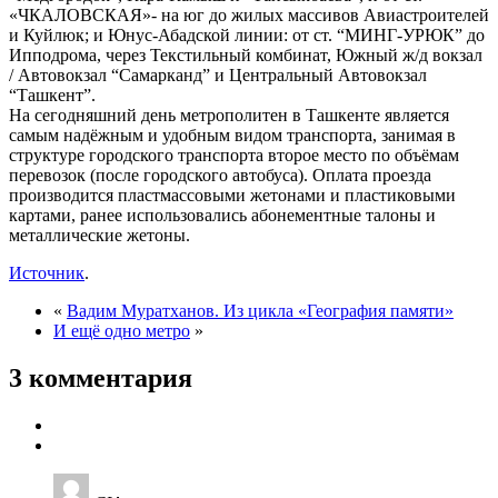
«ЧКАЛОВСКАЯ»- на юг до жилых массивов Авиастроителей
и Куйлюк; и Юнус-Абадской линии: от ст. “МИНГ-УРЮК” до
Ипподрома, через Текстильный комбинат, Южный ж/д вокзал
/ Автовокзал “Самарканд” и Центральный Автовокзал
“Ташкент”.
На сегодняшний день метрополитен в Ташкенте является
самым надёжным и удобным видом транспорта, занимая в
структуре городского транспорта второе место по объёмам
перевозок (после городского автобуса). Оплата проезда
производится пластмассовыми жетонами и пластиковыми
картами, ранее использовались абонементные талоны и
металлические жетоны.
Источник
.
«
Вадим Муратханов. Из цикла «География памяти»
И ещё одно метро
»
3 комментария