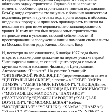
облегчило задачу строителей. Однако были и сложные
моменты, особенно при строительстве тоннеля под каналом
Боз-Су, когда строители столкнулись с большим количеством
подземных речек и грунтовых вод, пролегающих в лёссовых
осадочных породах, и пришлось прокладывать тоннели на
несколько метров ниже первоначально запланированного
уровня. К тому же это был первый опыт строительства
метрополитена в условиях высокой сейсмичности. В
проектировании и сооружении линии помогали специалисты
из Москвы, Ленинграда, Киева, Тбилиси, Баку.
И, несмотря на все сложности, 6 ноября 1977 года было
открыто пассажирское движение на первом участке первой,
Чиланзарской линии, связавшей центр города с самым
крупным жилым массивом Чиланзар и Центральным
Автовокзалом “Ташкент”. На участке 9 станций:
“ОКТЯБРЬСКОЙ РЕВОЛЮЦИИ” (переименованная затем в
“ЦЕНТРАЛЬНЫЙ СКВЕР”, а позже – в “СКВЕР ЭМИРА
ТИМУРА” / “AMIR TEMUR HIYOBONI”); “ПЛОЩАДЬ им.
В.И.ЛЕНИНА” (сейчас – “ПЛОЩАДЬ НЕЗАВИСИМОСТИ”
/ “MUSTAQILLIK MAYDONI”); “ПАХТАКОР”
(“PAXTAKOR”); “ДРУЖБЫ НАРОДОВ” (“XALQLAR
DO’STLIGI”); “КОМСОМОЛЬСКАЯ” (сейчас –
“МОЛОДЁЖНАЯ” / “YOSHLIK”); “ХАМЗА” (“HAMZA”);
“50 лет СССР” (переименованная сначала в “УЛУГБЕК”, а