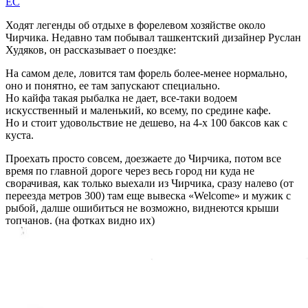
EC
Ходят легенды об отдыхе в форелевом хозяйстве около
Чирчика. Недавно там побывал ташкентский дизайнер Руслан
Худяков, он рассказывает о поездке:
На самом деле, ловится там форель более-менее нормально,
оно и понятно, ее там запускают специально.
Но кайфа такая рыбалка не дает, все-таки водоем
искусственный и маленький, ко всему, по средине кафе.
Но и стоит удовольствие не дешево, на 4-х 100 баксов как с
куста.
Проехать просто совсем, доезжаете до Чирчика, потом все
время по главной дороге через весь город ни куда не
сворачивая, как только выехали из Чирчика, сразу налево (от
переезда метров 300) там еще вывеска «Welcome» и мужик с
рыбой, далше ошибиться не возможно, виднеются крыши
топчанов. (на фотках видно их)