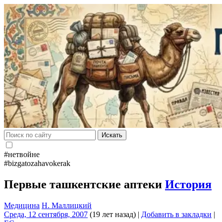
Искать
#нетвойне
#bizgatozahavokerak
Первые ташкентские аптеки
История
Медицина
Н. Маллицкий
Среда, 12 сентября, 2007
(19 лет назад)
|
Добавить в закладки
|