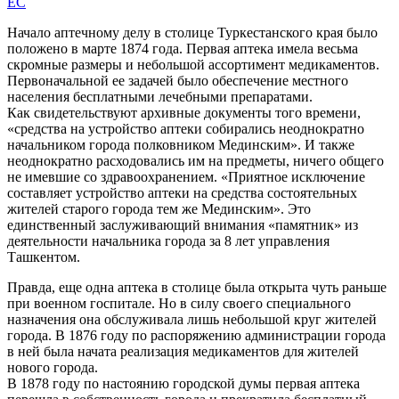
EC
Начало аптечному делу в столице Туркестанского края было
положено в марте 1874 года. Первая аптека имела весьма
скромные размеры и небольшой ассортимент медикаментов.
Первоначальной ее задачей было обеспечение местного
населения бесплатными лечебными препаратами.
Как свидетельствуют архивные документы того времени,
«средства на устройство аптеки собирались неоднократно
начальником города полковником Мединским». И также
неоднократно расходовались им на предметы, ничего общего
не имевшие со здравоохранением. «Приятное исключение
составляет устройство аптеки на средства состоятельных
жителей старого города тем же Мединским». Это
единственный заслуживающий внимания «памятник» из
деятельности начальника города за 8 лет управления
Ташкентом.
Правда, еще одна аптека в столице была открыта чуть раньше
при военном госпитале. Но в силу своего специального
назначения она обслуживала лишь небольшой круг жителей
города. В 1876 году по распоряжению администрации города
в ней была начата реализация медикаментов для жителей
нового города.
В 1878 году по настоянию городской думы первая аптека