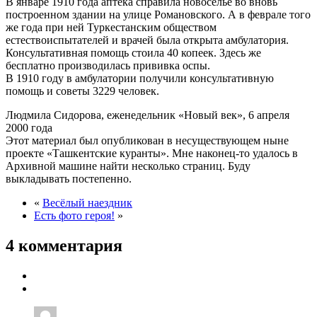
В январе 1910 года аптека справила новоселье во вновь
построенном здании на улице Романовского. А в феврале того
же года при ней Туркестанским обществом
естествоиспытателей и врачей была открыта амбулатория.
Консультативная помощь стоила 40 копеек. Здесь же
бесплатно производилась прививка оспы.
В 1910 году в амбулатории получили консультативную
помощь и советы 3229 человек.
Людмила Сидорова, еженедельник «Новый век», 6 апреля
2000 года
Этот материал был опубликован в несуществующем ныне
проекте «Ташкентские куранты». Мне наконец-то удалось в
Архивной машине найти несколько страниц. Буду
выкладывать постепенно.
«
Весёлый наездник
Есть фото героя!
»
4 комментария