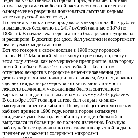
перешла в собственность города и прекратила бесплатный
отпуск медикаментов богатой части местного населения и
одновременно разрешила пользоваться льготами бедным
жителям русской части города.
В среднем в год в аптеке продавалось лекарств на 4817 рублей
и выдавалось бесплатно на 2417 рублей (данные с 1878 по
1886 гг.). В начале века первая аптека была реконструирована
и расширена. В десятки раз здесь был увеличен и ассортимент
реализуемых медикаментов.
Вот что говорил в своем докладе в 1908 году городской
голова Н. Г. Малицкий: «По самому скромному подсчету в
этом году аптека, как коммерческое предприятие, дала городу
чистой прибыли более 10 тысяч рублей… Бесплатно
отпущено лекарств в городские лечебные заведения для
дезинфекции, чинам полиции, школьникам, бедным, а равно
сделана скидка до размеров заготовительной стоимости
лекарств различным учреждениям благотворительного
характера и недостаточным лицам на сумму 32737 рублей».
В сентябре 1907 года при аптеке был открыт химико-
бактериологический кабинет. Первую общественную пользу
кабинет принес в 1908 году, когда в городе вспыхнула
эпидемия чумы. Благодаря кабинету ни один больной не
выпускался из больницы до полного излечения. Большую
работу кабинет проводил по исследованию арычной воды на
предмет ее заражения холерными микробами.