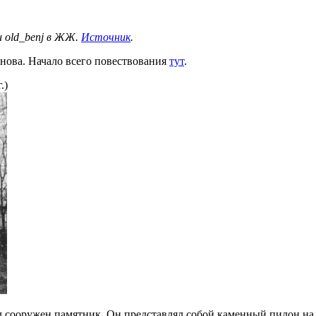
и old_benj в ЖЖ.
Источник
.
нова. Начало всего повествования
тут
.
.)
ыл сооружен памятник. Он представлял собой каменный пилон 