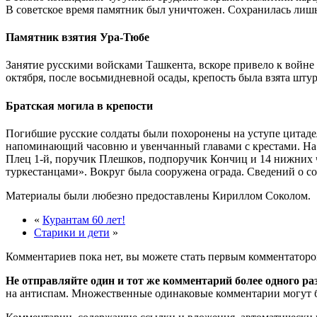
В советское время памятник был уничтожен. Сохранилась лишь
Памятник взятия Ура-Тюбе
Занятие русскими войсками Ташкента, вскоре привело к войне
октября, после восьмидневной осады, крепость была взята шту
Братская могила в крепости
Погибшие русские солдаты были похоронены на уступе цитадел
напоминающий часовню и увенчанный главами с крестами. На 
Плец 1-й, поручик Плешков, подпоручик Кончиц и 14 нижних ч
туркестанцами». Вокруг была сооружена ограда. Сведений о с
Материалы были любезно предоставлены Кириллом Соколом.
«
Курантам 60 лет!
Старики и дети
»
Комментариев пока нет, вы можете стать первым комментаторо
Не отправляйте один и тот же комментарий более одного ра
на антиспам. Множественные одинаковые комментарии могут бы