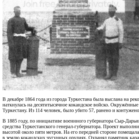
В декабре 1864 года из города Туркестана была выслана на реко
наткнулась на десятитысячное кокандское войско. Окружённые 
Туркестану. Из 114 человек, было убито 57, ранено и контуже
В 1885 году, по инициативе военнного губернатора Сыр-Дарьи
средства Туркестанского генерал-губернатора. Проект выпол
высотой около пяти метров. На его передней стороне помещал
в землю кокандских чугунных орудиях. Охранял памятник карау