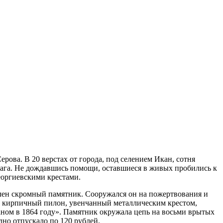
ерова. В 20 верстах от города, под селением Икан, сотня
врага. Не дождавшись помощи, оставшиеся в живых пробились к
еоргиевскими крестами.
авлен скромный памятник. Сооружался он на пожертвования и
й кирпичный пилон, увенчанный металлическим крестом,
аном в 1864 году». Памятник окружала цепь на восьми врытых
дно отпускало по 120 рублей.