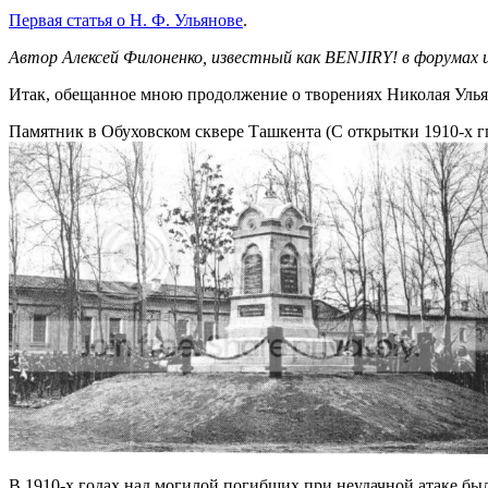
Первая статья о Н. Ф. Ульянове
.
Автор Алексей Филоненко, известный как BENJIRY! в форумах 
Итак, обещанное мною продолжение о творениях Николая Улья
Памятник в Обуховском сквере Ташкента (С открытки 1910-х гг
В 1910-х годах над могилой погибших при неудачной атаке б