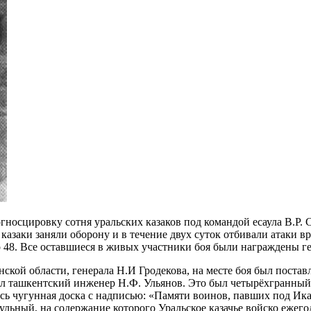
гносцировку сотня уральских казаков под командой есаула В.Р. С
казаки заняли оборону и в течение двух суток отбивали атаки 
но 48. Все оставшиеся в живых участники боя были награждены г
нской области, генерала Н.И Гродекова, на месте боя был пост
нил ташкентский инженер Н.Ф. Ульянов. Это был четырёхгранны
ась чугунная доска с надписью: «Памяти воинов, павших под Ик
льный, на содержание которого Уральское казачье войско ежего