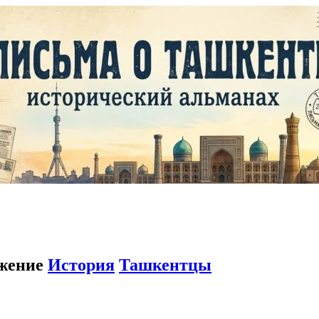
лжение
История
Ташкентцы