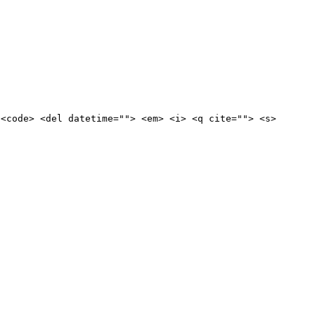
 <code> <del datetime=""> <em> <i> <q cite=""> <s>