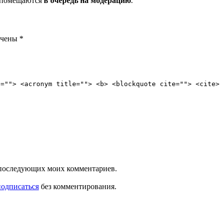
и помещаются
в очередь на модерацию
.
ечены
*
e=""> <acronym title=""> <b> <blockquote cite=""> <cite>
ля последующих моих комментариев.
подписаться
без комментирования.