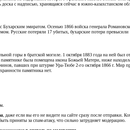
 доска с надписью, хранящаяся сейчас в южно-казахстанском об
 с Бухарским эмиратом. Осенью 1866 войска генерала Романовс
рмом. Русские потеряли 17 убитых, бухарские потери превысили 
ьной горы в братской могиле. 1 октября 1883 года на ней был 
памятнике была помещена икона Божьей Матери, ниже находилас
инов, павших при штурме Ура-Тюбе 2-го октября 1866 г. Мир п
охранности памятника нет.
м.
за
, даже если вы его не видите на сайте сразу после отправки. 
ть приняты за спам-атаку, что сильно затрудняет модерацию.