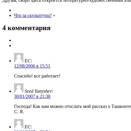
Друзья, скоро здесь откроется литературно-художественный а
Что за скульптура?
»
4 комментария
EC
:
12/08/2006 в 15:51
Спасибо! все работает!
Seed Yanyshev
:
30/01/2007 в 21:38
Господа! Как вам можно отослать мой рассказ о Ташкенте
С. Я.
EC
: