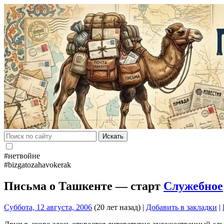
Искать
#нетвойне
#bizgatozahavokerak
Письма о Ташкенте — старт
Служебное
Суббота, 12 августа, 2006
(20 лет назад)
|
Добавить в закладки
|