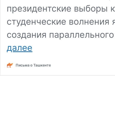
президентские выборы ко
студенческие волнения 
создания параллельного
События
далее
в
ташкентском
вузгородке
Письма о Ташкенте
в
1992
году:
мнения,
факты,
комментарии