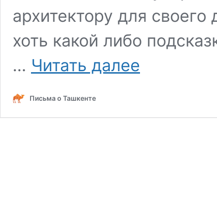
архитектору для своего 
хоть какой либо подска
Кто
…
Читать далее
знает
эту
женщину?
Письма о Ташкенте
Who
knows
this
woman?