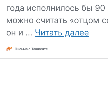
года исполнилось бы 90
можно считать «отцом с
А.
он и …
Читать далее
И.
Китов
—
Письма о Ташкенте
«отец
советской
кибернетик