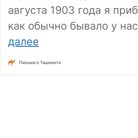
августа 1903 года я при
как обычно бывало у на
Воспоминаний
далее
маршала
Шапошникова
о
Письма о Ташкенте
службе
в
Туркестане